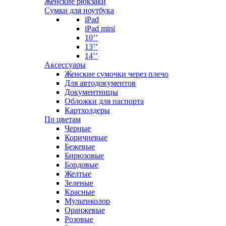
Женские рюкзаки
Сумки для ноутбука
iPad
iPad mini
10’’
13’’
14’’
Аксессуары
Женские сумочки через плечо
Для автодокументов
Документницы
Обложки для паспорта
Картхолдеры
По цветам
Черные
Коричневые
Бежевые
Бирюзовые
Бордовые
Желтые
Зеленые
Красные
Мультиколор
Оранжевые
Розовые