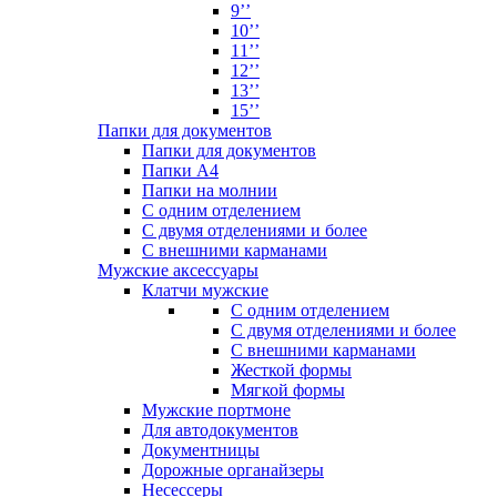
9’’
10’’
11’’
12’’
13’’
15’’
Папки для документов
Папки для документов
Папки А4
Папки на молнии
С одним отделением
С двумя отделениями и более
С внешними карманами
Мужские аксессуары
Клатчи мужские
С одним отделением
С двумя отделениями и более
С внешними карманами
Жесткой формы
Мягкой формы
Мужские портмоне
Для автодокументов
Документницы
Дорожные органайзеры
Несессеры