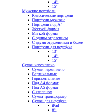
14’’
15’’
Мужские портфели
Классические портфели
Портфели мужские
Портфели под А4
Жесткой формы
Мягкой формы
С одним отделением
С двумя отделениями и более
Портфели для ноутбука
13’’
14’’
15’’
Сумки через плечо
Сумки через плечо
Вертикальные
Горизонтальные
Под А4 формат
Под А5 формат
С клапаном
Сумка-трансформер
Сумки для ноутбука
iPad
8’’