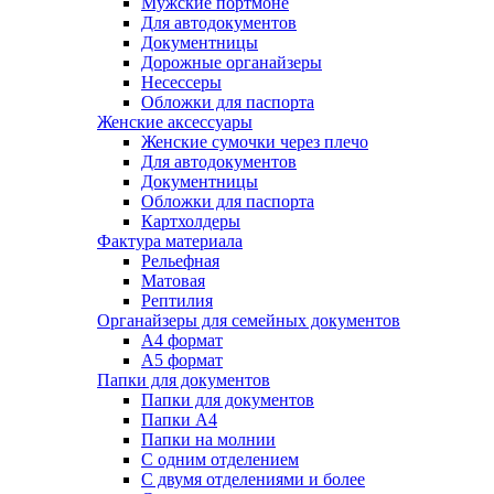
Мужские портмоне
Для автодокументов
Документницы
Дорожные органайзеры
Несессеры
Обложки для паспорта
Женские аксессуары
Женские сумочки через плечо
Для автодокументов
Документницы
Обложки для паспорта
Картхолдеры
Фактура материала
Рельефная
Матовая
Рептилия
Органайзеры для семейных документов
А4 формат
А5 формат
Папки для документов
Папки для документов
Папки А4
Папки на молнии
С одним отделением
С двумя отделениями и более