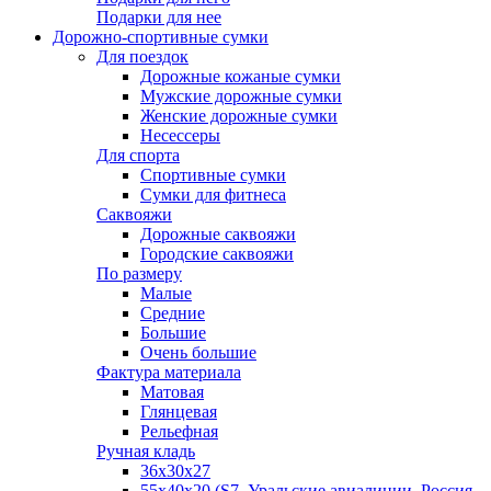
Подарки для нее
Дорожно-спортивные сумки
Для поездок
Дорожные кожаные сумки
Мужские дорожные сумки
Женские дорожные сумки
Несессеры
Для спорта
Спортивные сумки
Сумки для фитнеса
Саквояжи
Дорожные саквояжи
Городские саквояжи
По размеру
Малые
Средние
Большие
Очень большие
Фактура материала
Матовая
Глянцевая
Рельефная
Ручная кладь
36х30x27
55х40х20 (S7, Уральские авиалинии, Россия,