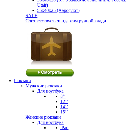
Utair)
55х40х25 (Аэрофлот)
SALE
Соответствует стандартам ручной клади
Рюкзаки
Мужские рюкзаки
Для ноутбука
8’’
12’’
14’’
15’’
Женские рюкзаки
Для ноутбука
iPad