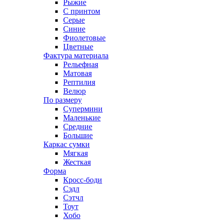
Рыжие
С принтом
Серые
Синие
Фиолетовые
Цветные
Фактура материала
Рельефная
Матовая
Рептилия
Велюр
По размеру
Супермини
Маленькие
Средние
Большие
Каркас сумки
Мягкая
Жесткая
Форма
Кросс-боди
Сэдл
Сэтчл
Тоут
Хобо