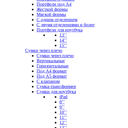
Портфели под А4
Жесткой формы
Мягкой формы
С одним отделением
С двумя отделениями и более
Портфели для ноутбука
13’’
14’’
15’’
Сумки через плечо
Сумки через плечо
Вертикальные
Горизонтальные
Под А4 формат
Под А5 формат
С клапаном
Сумка-трансформер
Сумки для ноутбука
iPad
8’’
9’’
10’’
11’’
12’’
13’’