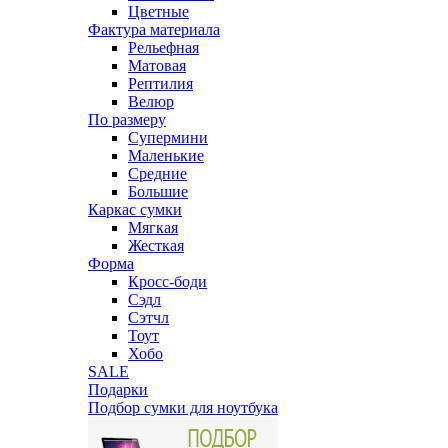
Цветные
Фактура материала
Рельефная
Матовая
Рептилия
Велюр
По размеру
Супермини
Маленькие
Средние
Большие
Каркас сумки
Мягкая
Жесткая
Форма
Кросс-боди
Сэдл
Сэтчл
Тоут
Хобо
SALE
Подарки
Подбор сумки для ноутбука