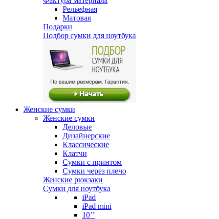
Фактура материала
Рельефная
Матовая
Подарки
Подбор сумки для ноутбука
Женские сумки
Женские сумки
Деловые
Дизайнерские
Классические
Клатчи
Сумки с принтом
Сумки через плечо
Женские рюкзаки
Сумки для ноутбука
iPad
iPad mini
10’’