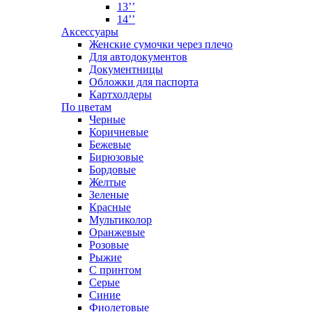
13’’
14’’
Аксессуары
Женские сумочки через плечо
Для автодокументов
Документницы
Обложки для паспорта
Картхолдеры
По цветам
Черные
Коричневые
Бежевые
Бирюзовые
Бордовые
Желтые
Зеленые
Красные
Мультиколор
Оранжевые
Розовые
Рыжие
С принтом
Серые
Синие
Фиолетовые