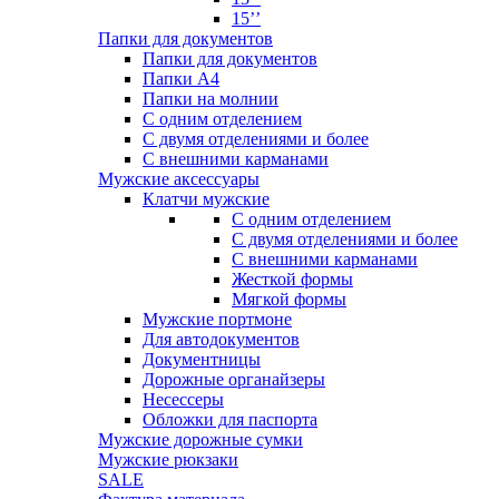
15’’
Папки для документов
Папки для документов
Папки А4
Папки на молнии
С одним отделением
С двумя отделениями и более
С внешними карманами
Мужские аксессуары
Клатчи мужские
С одним отделением
С двумя отделениями и более
С внешними карманами
Жесткой формы
Мягкой формы
Мужские портмоне
Для автодокументов
Документницы
Дорожные органайзеры
Несессеры
Обложки для паспорта
Мужские дорожные сумки
Мужские рюкзаки
SALE