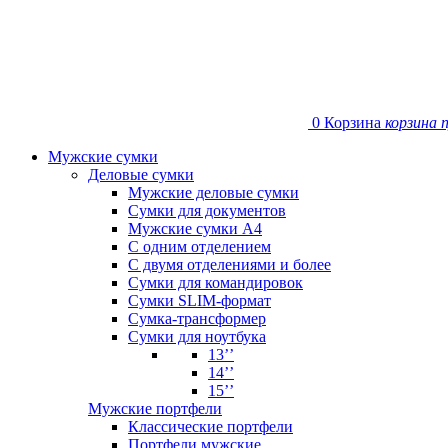
0
Корзина
корзина 
Мужские сумки
Деловые сумки
Мужские деловые сумки
Сумки для документов
Мужские сумки А4
С одним отделением
С двумя отделениями и более
Сумки для командировок
Сумки SLIM-формат
Сумка-трансформер
Сумки для ноутбука
13’’
14’’
15’’
Мужские портфели
Классические портфели
Портфели мужские