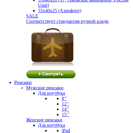
Utair)
55х40х25 (Аэрофлот)
SALE
Соответствует стандартам ручной клади
Рюкзаки
Мужские рюкзаки
Для ноутбука
8’’
12’’
14’’
15’’
Женские рюкзаки
Для ноутбука
iPad