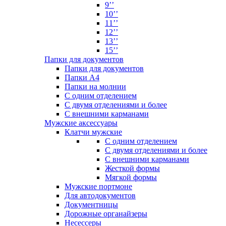
9’’
10’’
11’’
12’’
13’’
15’’
Папки для документов
Папки для документов
Папки А4
Папки на молнии
С одним отделением
С двумя отделениями и более
С внешними карманами
Мужские аксессуары
Клатчи мужские
С одним отделением
С двумя отделениями и более
С внешними карманами
Жесткой формы
Мягкой формы
Мужские портмоне
Для автодокументов
Документницы
Дорожные органайзеры
Несессеры