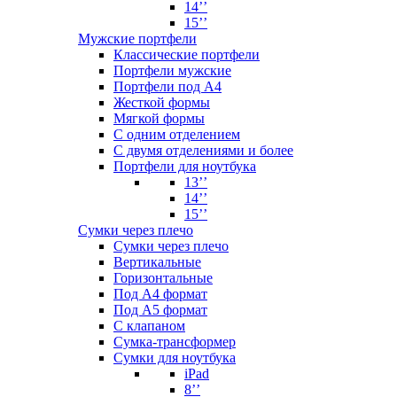
14’’
15’’
Мужские портфели
Классические портфели
Портфели мужские
Портфели под А4
Жесткой формы
Мягкой формы
С одним отделением
С двумя отделениями и более
Портфели для ноутбука
13’’
14’’
15’’
Сумки через плечо
Сумки через плечо
Вертикальные
Горизонтальные
Под А4 формат
Под А5 формат
С клапаном
Сумка-трансформер
Сумки для ноутбука
iPad
8’’