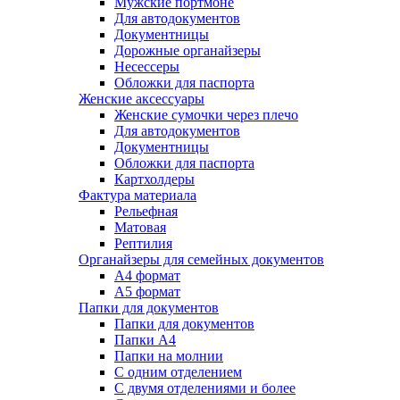
Мужские портмоне
Для автодокументов
Документницы
Дорожные органайзеры
Несессеры
Обложки для паспорта
Женские аксессуары
Женские сумочки через плечо
Для автодокументов
Документницы
Обложки для паспорта
Картхолдеры
Фактура материала
Рельефная
Матовая
Рептилия
Органайзеры для семейных документов
А4 формат
А5 формат
Папки для документов
Папки для документов
Папки А4
Папки на молнии
С одним отделением
С двумя отделениями и более