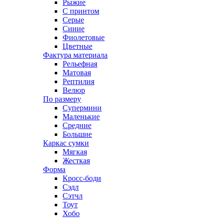
Рыжие
С принтом
Серые
Синие
Фиолетовые
Цветные
Фактура материала
Рельефная
Матовая
Рептилия
Велюр
По размеру
Супермини
Маленькие
Средние
Большие
Каркас сумки
Мягкая
Жесткая
Форма
Кросс-боди
Сэдл
Сэтчл
Тоут
Хобо