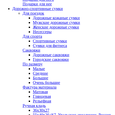
Подарки для нее
Дорожно-спортивные сумки
Для поездок
Дорожные кожаные сумки
Мужские дорожные сумки
Женские дорожные сумки
Несессеры
Для спорта
Спортивные сумки
Сумки для фитнеса
Саквояжи
Дорожные саквояжи
Городские саквояжи
По размеру
Малые
Средние
Большие
Очень большие
Фактура материала
Матовая
Глянцевая
Рельефная
Ручная кладь
36х30x27
55х40х20 (S7, Уральские авиалинии, Россия,