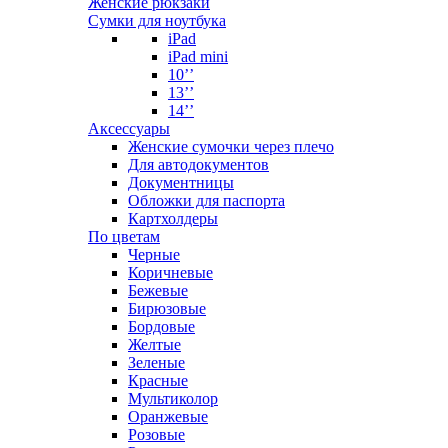
Женские рюкзаки
Сумки для ноутбука
iPad
iPad mini
10’’
13’’
14’’
Аксессуары
Женские сумочки через плечо
Для автодокументов
Документницы
Обложки для паспорта
Картхолдеры
По цветам
Черные
Коричневые
Бежевые
Бирюзовые
Бордовые
Желтые
Зеленые
Красные
Мультиколор
Оранжевые
Розовые