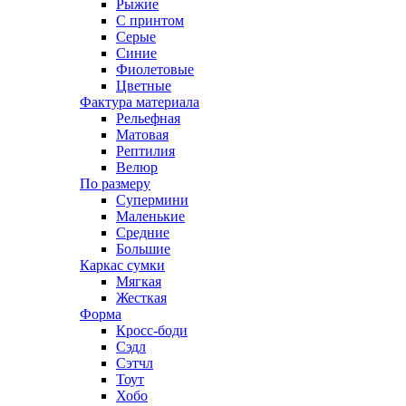
Рыжие
С принтом
Серые
Синие
Фиолетовые
Цветные
Фактура материала
Рельефная
Матовая
Рептилия
Велюр
По размеру
Супермини
Маленькие
Средние
Большие
Каркас сумки
Мягкая
Жесткая
Форма
Кросс-боди
Сэдл
Сэтчл
Тоут
Хобо