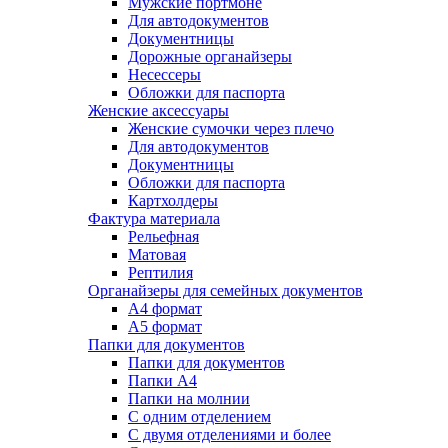
Мужские портмоне
Для автодокументов
Документницы
Дорожные органайзеры
Несессеры
Обложки для паспорта
Женские аксессуары
Женские сумочки через плечо
Для автодокументов
Документницы
Обложки для паспорта
Картхолдеры
Фактура материала
Рельефная
Матовая
Рептилия
Органайзеры для семейных документов
А4 формат
А5 формат
Папки для документов
Папки для документов
Папки А4
Папки на молнии
С одним отделением
С двумя отделениями и более