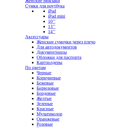
Женские рюкзаки
Сумки для ноутбука
iPad
iPad mini
10’’
13’’
14’’
Аксессуары
Женские сумочки через плечо
Для автодокументов
Документницы
Обложки для паспорта
Картхолдеры
По цветам
Черные
Коричневые
Бежевые
Бирюзовые
Бордовые
Желтые
Зеленые
Красные
Мультиколор
Оранжевые
Розовые