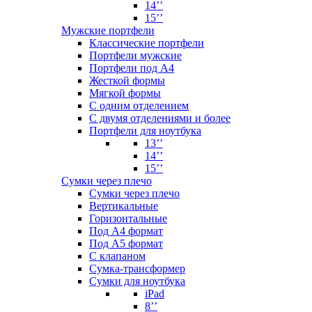
14’’
15’’
Мужские портфели
Классические портфели
Портфели мужские
Портфели под А4
Жесткой формы
Мягкой формы
С одним отделением
С двумя отделениями и более
Портфели для ноутбука
13’’
14’’
15’’
Сумки через плечо
Сумки через плечо
Вертикальные
Горизонтальные
Под А4 формат
Под А5 формат
С клапаном
Сумка-трансформер
Сумки для ноутбука
iPad
8’’