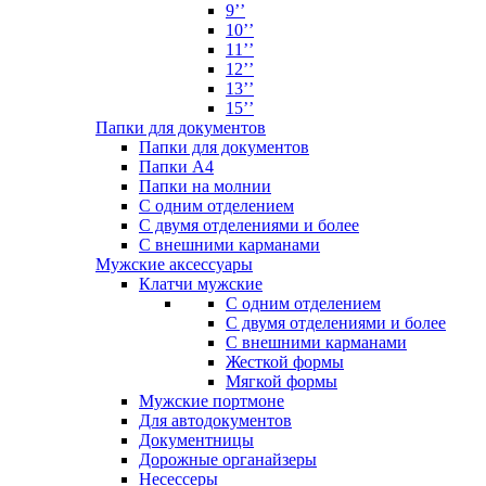
9’’
10’’
11’’
12’’
13’’
15’’
Папки для документов
Папки для документов
Папки А4
Папки на молнии
С одним отделением
С двумя отделениями и более
С внешними карманами
Мужские аксессуары
Клатчи мужские
С одним отделением
С двумя отделениями и более
С внешними карманами
Жесткой формы
Мягкой формы
Мужские портмоне
Для автодокументов
Документницы
Дорожные органайзеры
Несессеры