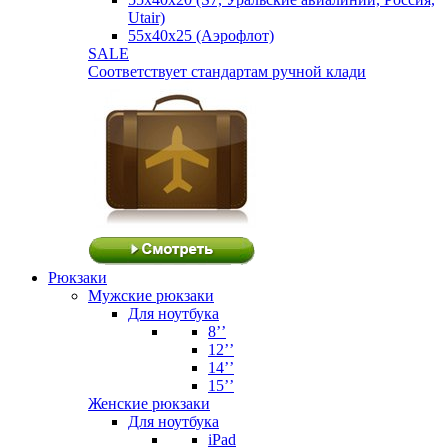
Utair)
55х40х25 (Аэрофлот)
SALE
Соответствует стандартам ручной клади
Рюкзаки
Мужские рюкзаки
Для ноутбука
8’’
12’’
14’’
15’’
Женские рюкзаки
Для ноутбука
iPad