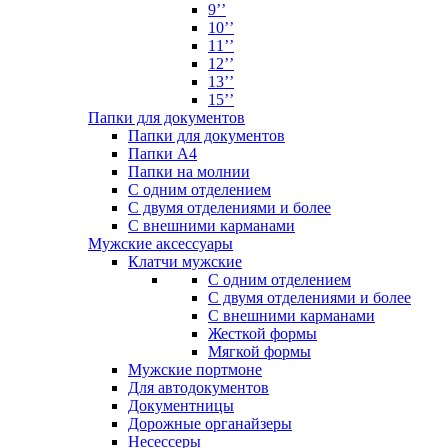
9’’
10’’
11’’
12’’
13’’
15’’
Папки для документов
Папки для документов
Папки А4
Папки на молнии
С одним отделением
С двумя отделениями и более
С внешними карманами
Мужские аксессуары
Клатчи мужские
С одним отделением
С двумя отделениями и более
С внешними карманами
Жесткой формы
Мягкой формы
Мужские портмоне
Для автодокументов
Документницы
Дорожные органайзеры
Несессеры