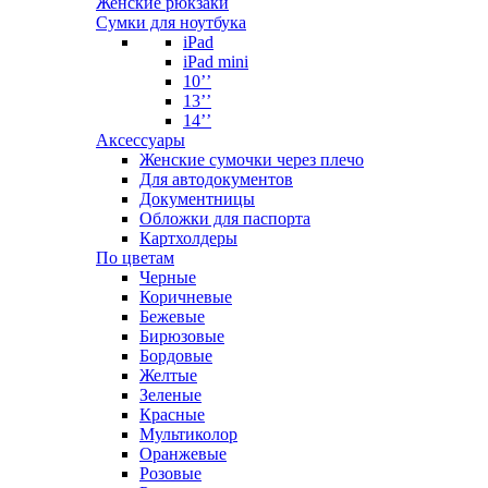
Женские рюкзаки
Сумки для ноутбука
iPad
iPad mini
10’’
13’’
14’’
Аксессуары
Женские сумочки через плечо
Для автодокументов
Документницы
Обложки для паспорта
Картхолдеры
По цветам
Черные
Коричневые
Бежевые
Бирюзовые
Бордовые
Желтые
Зеленые
Красные
Мультиколор
Оранжевые
Розовые