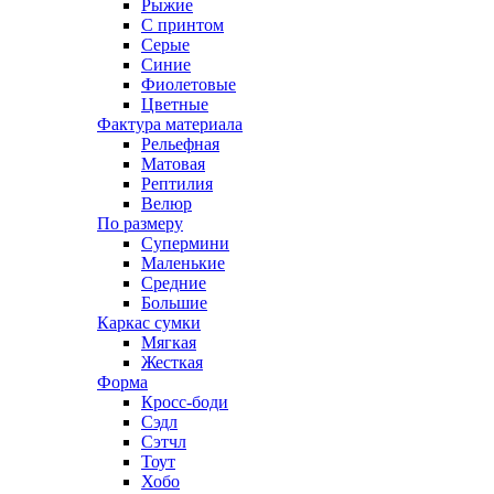
Рыжие
С принтом
Серые
Синие
Фиолетовые
Цветные
Фактура материала
Рельефная
Матовая
Рептилия
Велюр
По размеру
Супермини
Маленькие
Средние
Большие
Каркас сумки
Мягкая
Жесткая
Форма
Кросс-боди
Сэдл
Сэтчл
Тоут
Хобо