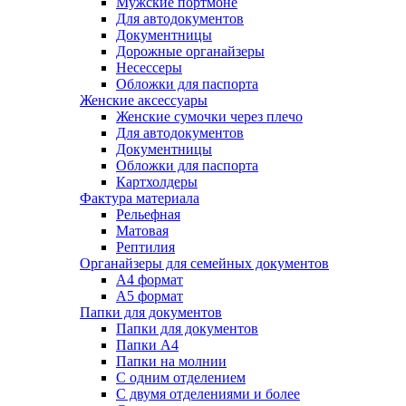
Мужские портмоне
Для автодокументов
Документницы
Дорожные органайзеры
Несессеры
Обложки для паспорта
Женские аксессуары
Женские сумочки через плечо
Для автодокументов
Документницы
Обложки для паспорта
Картхолдеры
Фактура материала
Рельефная
Матовая
Рептилия
Органайзеры для семейных документов
А4 формат
А5 формат
Папки для документов
Папки для документов
Папки А4
Папки на молнии
С одним отделением
С двумя отделениями и более