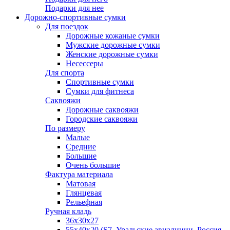
Подарки для нее
Дорожно-спортивные сумки
Для поездок
Дорожные кожаные сумки
Мужские дорожные сумки
Женские дорожные сумки
Несессеры
Для спорта
Спортивные сумки
Сумки для фитнеса
Саквояжи
Дорожные саквояжи
Городские саквояжи
По размеру
Малые
Средние
Большие
Очень большие
Фактура материала
Матовая
Глянцевая
Рельефная
Ручная кладь
36х30x27
55х40х20 (S7, Уральские авиалинии, Россия,