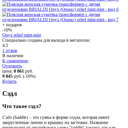
+ подарок
-10
%
Onyx relief mint-mist
Специально создана для выхода в мегаполис
4.5
1 отзыв
В наличии
К сравнению
Отложить
цена:
8 861
руб.
9 845
руб.
(-10%)
Купить
Сэдл
Что такое сэдл?
Сэдл
(Saddle) – это сумка в форме седла, которая имеет
закругленные линии и крышку на застежке. Название
происходит от английского слова "saddle" (седло), так как