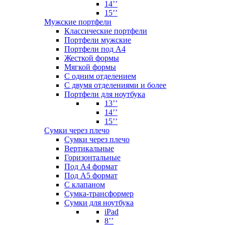
14’’
15’’
Мужские портфели
Классические портфели
Портфели мужские
Портфели под А4
Жесткой формы
Мягкой формы
С одним отделением
С двумя отделениями и более
Портфели для ноутбука
13’’
14’’
15’’
Сумки через плечо
Сумки через плечо
Вертикальные
Горизонтальные
Под А4 формат
Под А5 формат
С клапаном
Сумка-трансформер
Сумки для ноутбука
iPad
8’’