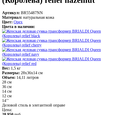
(Королева) relief hazelnut
Артикул:
BR55487NN
Материал:
натуральная кожа
Цвет:
Орех
Цвета в наличии:
Вес:
1,5 кг
Размеры:
28х36х14 см
Объем:
14,11 литров
28 см
36 см
14 см
12 см
14’’
Деловой стиль в элегантной оправе
Цена:
28 950
руб.