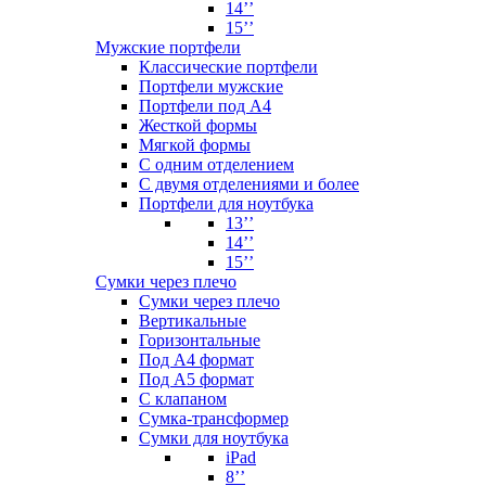
14’’
15’’
Мужские портфели
Классические портфели
Портфели мужские
Портфели под А4
Жесткой формы
Мягкой формы
С одним отделением
С двумя отделениями и более
Портфели для ноутбука
13’’
14’’
15’’
Сумки через плечо
Сумки через плечо
Вертикальные
Горизонтальные
Под А4 формат
Под А5 формат
С клапаном
Сумка-трансформер
Сумки для ноутбука
iPad
8’’