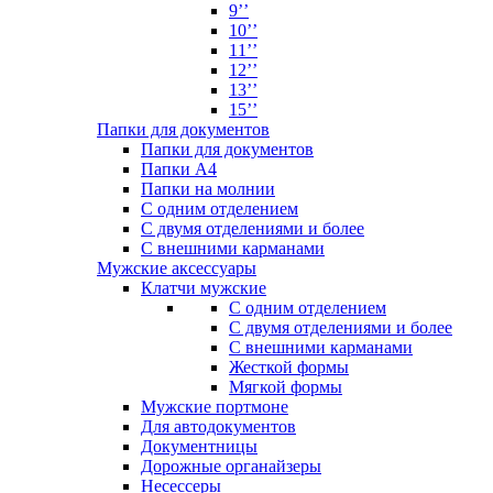
9’’
10’’
11’’
12’’
13’’
15’’
Папки для документов
Папки для документов
Папки А4
Папки на молнии
С одним отделением
С двумя отделениями и более
С внешними карманами
Мужские аксессуары
Клатчи мужские
С одним отделением
С двумя отделениями и более
С внешними карманами
Жесткой формы
Мягкой формы
Мужские портмоне
Для автодокументов
Документницы
Дорожные органайзеры
Несессеры