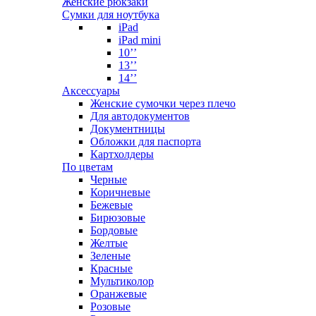
Женские рюкзаки
Сумки для ноутбука
iPad
iPad mini
10’’
13’’
14’’
Аксессуары
Женские сумочки через плечо
Для автодокументов
Документницы
Обложки для паспорта
Картхолдеры
По цветам
Черные
Коричневые
Бежевые
Бирюзовые
Бордовые
Желтые
Зеленые
Красные
Мультиколор
Оранжевые
Розовые