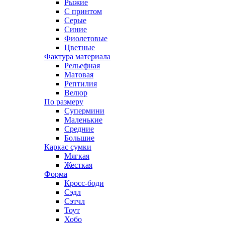
Рыжие
С принтом
Серые
Синие
Фиолетовые
Цветные
Фактура материала
Рельефная
Матовая
Рептилия
Велюр
По размеру
Супермини
Маленькие
Средние
Большие
Каркас сумки
Мягкая
Жесткая
Форма
Кросс-боди
Сэдл
Сэтчл
Тоут
Хобо