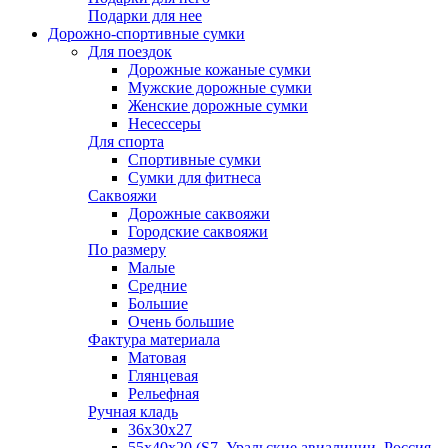
Подарки для нее
Дорожно-спортивные сумки
Для поездок
Дорожные кожаные сумки
Мужские дорожные сумки
Женские дорожные сумки
Несессеры
Для спорта
Спортивные сумки
Сумки для фитнеса
Саквояжи
Дорожные саквояжи
Городские саквояжи
По размеру
Малые
Средние
Большие
Очень большие
Фактура материала
Матовая
Глянцевая
Рельефная
Ручная кладь
36х30x27
55х40х20 (S7, Уральские авиалинии, Россия,