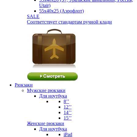
Utair)
55х40х25 (Аэрофлот)
SALE
Соответствует стандартам ручной клади
Рюкзаки
Мужские рюкзаки
Для ноутбука
8’’
12’’
14’’
15’’
Женские рюкзаки
Для ноутбука
iPad