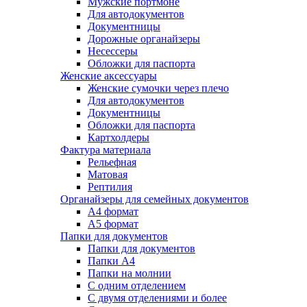
Мужские портмоне
Для автодокументов
Документницы
Дорожные органайзеры
Несессеры
Обложки для паспорта
Женские аксессуары
Женские сумочки через плечо
Для автодокументов
Документницы
Обложки для паспорта
Картхолдеры
Фактура материала
Рельефная
Матовая
Рептилия
Органайзеры для семейных документов
А4 формат
А5 формат
Папки для документов
Папки для документов
Папки А4
Папки на молнии
С одним отделением
С двумя отделениями и более