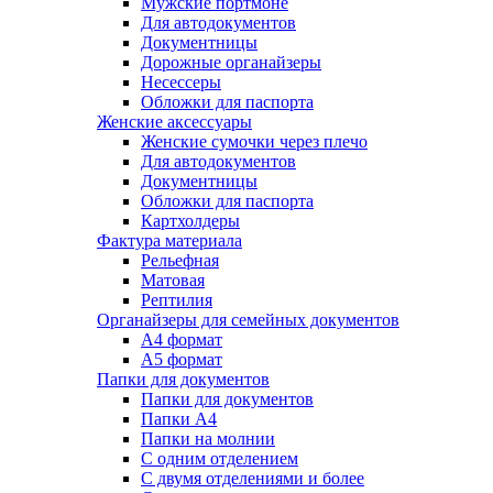
Мужские портмоне
Для автодокументов
Документницы
Дорожные органайзеры
Несессеры
Обложки для паспорта
Женские аксессуары
Женские сумочки через плечо
Для автодокументов
Документницы
Обложки для паспорта
Картхолдеры
Фактура материала
Рельефная
Матовая
Рептилия
Органайзеры для семейных документов
А4 формат
А5 формат
Папки для документов
Папки для документов
Папки А4
Папки на молнии
С одним отделением
С двумя отделениями и более