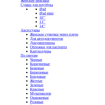
Женские рюкзаки
Сумки для ноутбука
iPad
iPad mini
10’’
13’’
14’’
Аксессуары
Женские сумочки через плечо
Для автодокументов
Документницы
Обложки для паспорта
Картхолдеры
По цветам
Черные
Коричневые
Бежевые
Бирюзовые
Бордовые
Желтые
Зеленые
Красные
Мультиколор
Оранжевые
Розовые