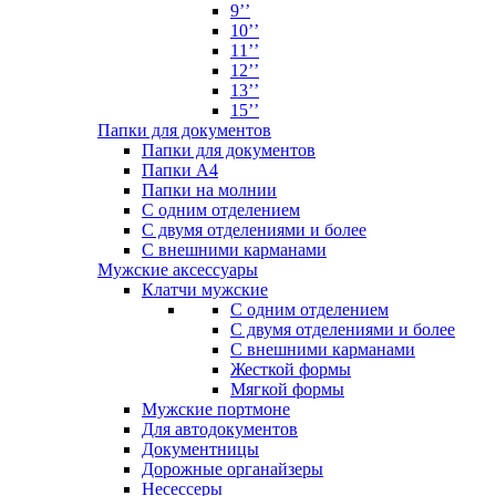
9’’
10’’
11’’
12’’
13’’
15’’
Папки для документов
Папки для документов
Папки А4
Папки на молнии
С одним отделением
С двумя отделениями и более
С внешними карманами
Мужские аксессуары
Клатчи мужские
С одним отделением
С двумя отделениями и более
С внешними карманами
Жесткой формы
Мягкой формы
Мужские портмоне
Для автодокументов
Документницы
Дорожные органайзеры
Несессеры