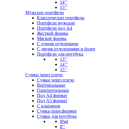
14’’
15’’
Мужские портфели
Классические портфели
Портфели мужские
Портфели под А4
Жесткой формы
Мягкой формы
С одним отделением
С двумя отделениями и более
Портфели для ноутбука
13’’
14’’
15’’
Сумки через плечо
Сумки через плечо
Вертикальные
Горизонтальные
Под А4 формат
Под А5 формат
С клапаном
Сумка-трансформер
Сумки для ноутбука
iPad
8’’