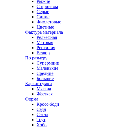
Рыжие
С принтом
Серые
Синие
Фиолетовые
Цветные
Фактура материала
Рельефная
Матовая
Рептилия
Велюр
По размеру
Супермини
Маленькие
Средние
Большие
Каркас сумки
Мягкая
Жесткая
Форма
Кросс-боди
Сэдл
Сэтчл
Тоут
Хобо