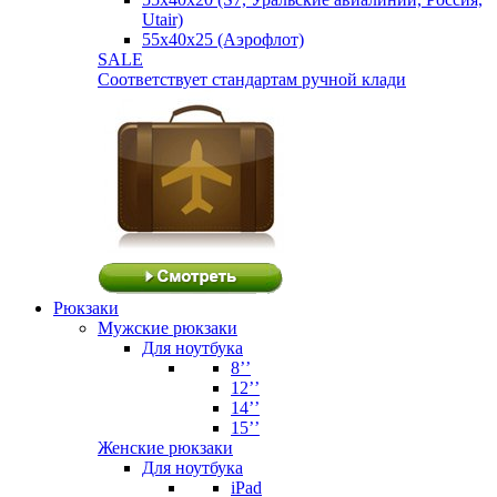
Utair)
55х40х25 (Аэрофлот)
SALE
Соответствует стандартам ручной клади
Рюкзаки
Мужские рюкзаки
Для ноутбука
8’’
12’’
14’’
15’’
Женские рюкзаки
Для ноутбука
iPad