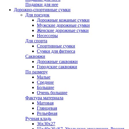
Подарки для нее
Дорожно-спортивные сумки
Для поездок
Дорожные кожаные сумки
Мужские дорожные сумки
Женские дорожные сумки
Несессеры
Для спорта
Спортивные сумки
Сумки для фитнеса
Саквояжи
Дорожные саквояжи
Городские саквояжи
По размеру
Малые
Средние
Большие
Очень большие
Фактура материала
Матовая
Глянцевая
Рельефная
Ручная кладь
36х30x27
55х40х20 (S7, Уральские авиалинии, Россия,