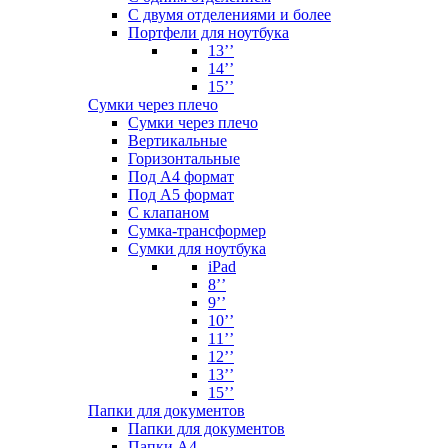
С двумя отделениями и более
Портфели для ноутбука
13’’
14’’
15’’
Сумки через плечо
Сумки через плечо
Вертикальные
Горизонтальные
Под А4 формат
Под А5 формат
С клапаном
Сумка-трансформер
Сумки для ноутбука
iPad
8’’
9’’
10’’
11’’
12’’
13’’
15’’
Папки для документов
Папки для документов
Папки А4