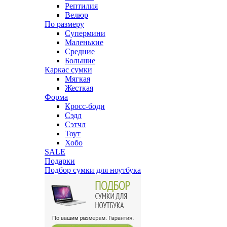
Рептилия
Велюр
По размеру
Супермини
Маленькие
Средние
Большие
Каркас сумки
Мягкая
Жесткая
Форма
Кросс-боди
Сэдл
Сэтчл
Тоут
Хобо
SALE
Подарки
Подбор сумки для ноутбука