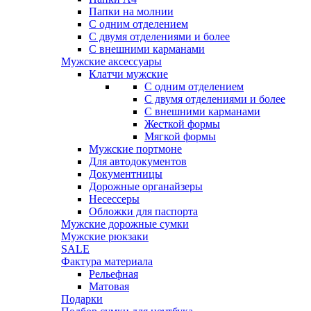
Папки на молнии
С одним отделением
С двумя отделениями и более
С внешними карманами
Мужские аксессуары
Клатчи мужские
С одним отделением
С двумя отделениями и более
С внешними карманами
Жесткой формы
Мягкой формы
Мужские портмоне
Для автодокументов
Документницы
Дорожные органайзеры
Несессеры
Обложки для паспорта
Мужские дорожные сумки
Мужские рюкзаки
SALE
Фактура материала
Рельефная
Матовая
Подарки