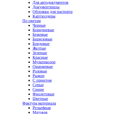
Для автодокументов
Документницы
Обложки для паспорта
Картхолдеры
По цветам
Черные
Коричневые
Бежевые
Бирюзовые
Бордовые
Желтые
Зеленые
Красные
Мультиколор
Оранжевые
Розовые
Рыжие
С принтом
Серые
Синие
Фиолетовые
Цветные
Фактура материала
Рельефная
Матовая