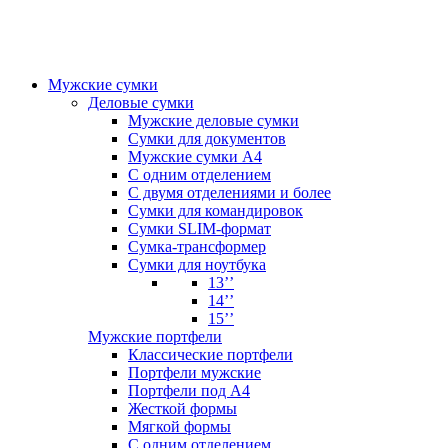
Мужские сумки
Деловые сумки
Мужские деловые сумки
Сумки для документов
Мужские сумки А4
С одним отделением
С двумя отделениями и более
Сумки для командировок
Сумки SLIM-формат
Сумка-трансформер
Сумки для ноутбука
13’’
14’’
15’’
Мужские портфели
Классические портфели
Портфели мужские
Портфели под А4
Жесткой формы
Мягкой формы
С одним отделением