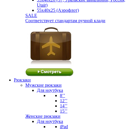
Utair)
55х40х25 (Аэрофлот)
SALE
Соответствует стандартам ручной клади
Рюкзаки
Мужские рюкзаки
Для ноутбука
8’’
12’’
14’’
15’’
Женские рюкзаки
Для ноутбука
iPad