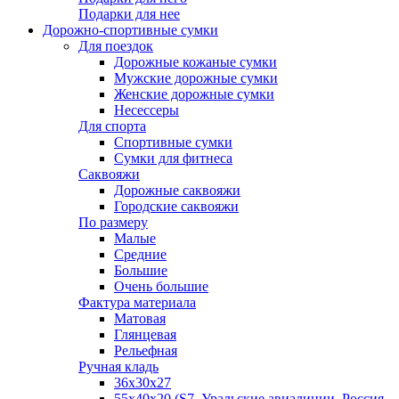
Подарки для нее
Дорожно-спортивные сумки
Для поездок
Дорожные кожаные сумки
Мужские дорожные сумки
Женские дорожные сумки
Несессеры
Для спорта
Спортивные сумки
Сумки для фитнеса
Саквояжи
Дорожные саквояжи
Городские саквояжи
По размеру
Малые
Средние
Большие
Очень большие
Фактура материала
Матовая
Глянцевая
Рельефная
Ручная кладь
36х30x27
55х40х20 (S7, Уральские авиалинии, Россия,