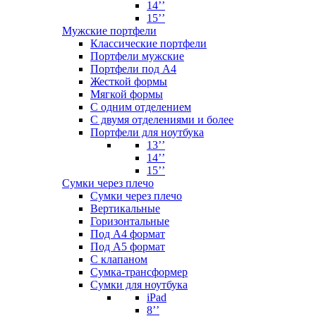
14’’
15’’
Мужские портфели
Классические портфели
Портфели мужские
Портфели под А4
Жесткой формы
Мягкой формы
С одним отделением
С двумя отделениями и более
Портфели для ноутбука
13’’
14’’
15’’
Сумки через плечо
Сумки через плечо
Вертикальные
Горизонтальные
Под А4 формат
Под А5 формат
С клапаном
Сумка-трансформер
Сумки для ноутбука
iPad
8’’