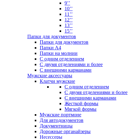
9’’
10’’
11’’
12’’
13’’
15’’
Папки для документов
Папки для документов
Папки А4
Папки на молнии
С одним отделением
С двумя отделениями и более
С внешними карманами
Мужские аксессуары
Клатчи мужские
С одним отделением
С двумя отделениями и более
С внешними карманами
Жесткой формы
Мягкой формы
Мужские портмоне
Для автодокументов
Документницы
Дорожные органайзеры
Несессеры