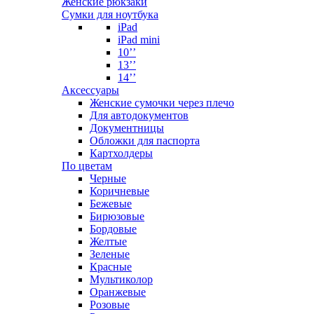
Женские рюкзаки
Сумки для ноутбука
iPad
iPad mini
10’’
13’’
14’’
Аксессуары
Женские сумочки через плечо
Для автодокументов
Документницы
Обложки для паспорта
Картхолдеры
По цветам
Черные
Коричневые
Бежевые
Бирюзовые
Бордовые
Желтые
Зеленые
Красные
Мультиколор
Оранжевые
Розовые