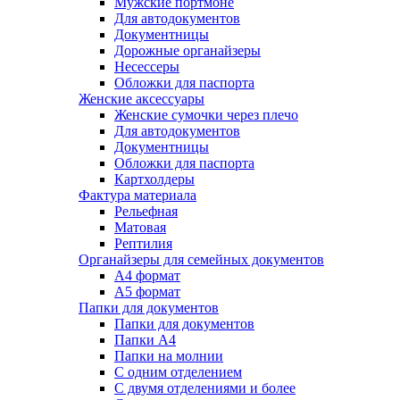
Мужские портмоне
Для автодокументов
Документницы
Дорожные органайзеры
Несессеры
Обложки для паспорта
Женские аксессуары
Женские сумочки через плечо
Для автодокументов
Документницы
Обложки для паспорта
Картхолдеры
Фактура материала
Рельефная
Матовая
Рептилия
Органайзеры для семейных документов
А4 формат
А5 формат
Папки для документов
Папки для документов
Папки А4
Папки на молнии
С одним отделением
С двумя отделениями и более