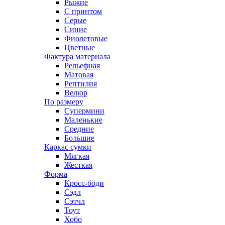
Рыжие
С принтом
Серые
Синие
Фиолетовые
Цветные
Фактура материала
Рельефная
Матовая
Рептилия
Велюр
По размеру
Супермини
Маленькие
Средние
Большие
Каркас сумки
Мягкая
Жесткая
Форма
Кросс-боди
Сэдл
Сэтчл
Тоут
Хобо