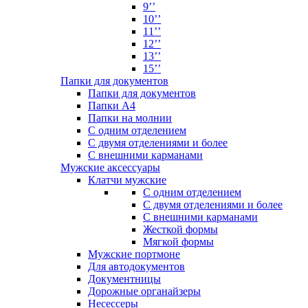
9’’
10’’
11’’
12’’
13’’
15’’
Папки для документов
Папки для документов
Папки А4
Папки на молнии
С одним отделением
С двумя отделениями и более
С внешними карманами
Мужские аксессуары
Клатчи мужские
С одним отделением
С двумя отделениями и более
С внешними карманами
Жесткой формы
Мягкой формы
Мужские портмоне
Для автодокументов
Документницы
Дорожные органайзеры
Несессеры