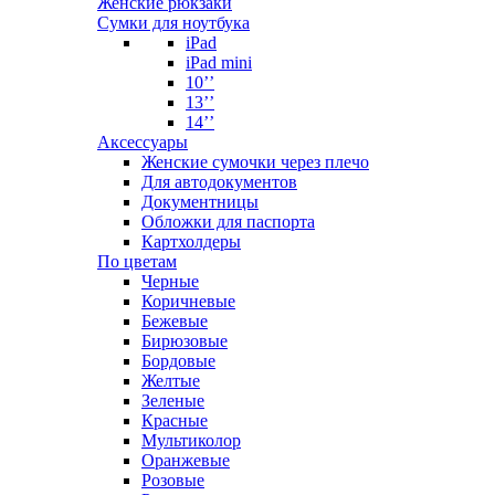
Женские рюкзаки
Сумки для ноутбука
iPad
iPad mini
10’’
13’’
14’’
Аксессуары
Женские сумочки через плечо
Для автодокументов
Документницы
Обложки для паспорта
Картхолдеры
По цветам
Черные
Коричневые
Бежевые
Бирюзовые
Бордовые
Желтые
Зеленые
Красные
Мультиколор
Оранжевые
Розовые