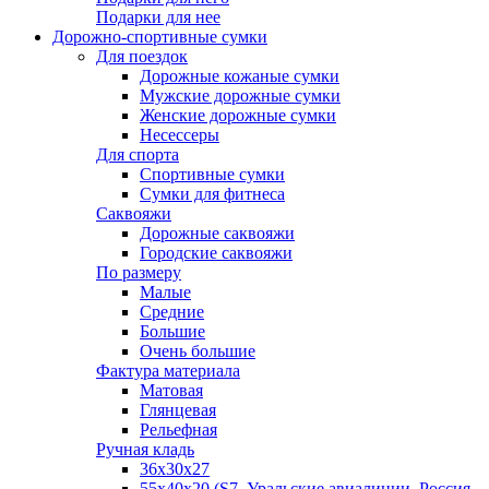
Подарки для нее
Дорожно-спортивные сумки
Для поездок
Дорожные кожаные сумки
Мужские дорожные сумки
Женские дорожные сумки
Несессеры
Для спорта
Спортивные сумки
Сумки для фитнеса
Саквояжи
Дорожные саквояжи
Городские саквояжи
По размеру
Малые
Средние
Большие
Очень большие
Фактура материала
Матовая
Глянцевая
Рельефная
Ручная кладь
36х30x27
55х40х20 (S7, Уральские авиалинии, Россия,