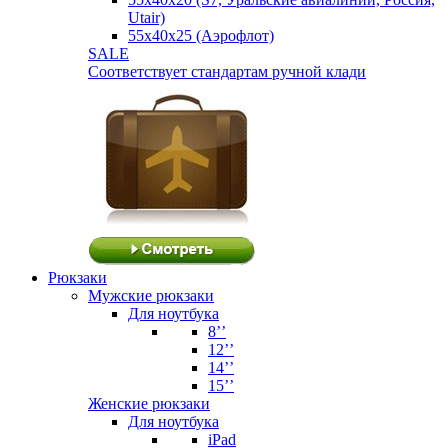
Utair)
55х40х25 (Аэрофлот)
SALE
Соответствует стандартам ручной клади
Рюкзаки
Мужские рюкзаки
Для ноутбука
8’’
12’’
14’’
15’’
Женские рюкзаки
Для ноутбука
iPad