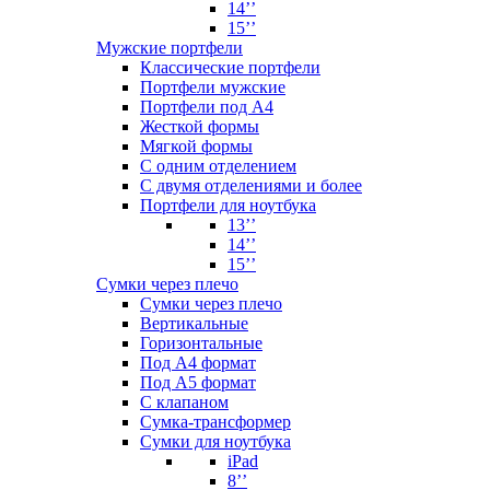
14’’
15’’
Мужские портфели
Классические портфели
Портфели мужские
Портфели под А4
Жесткой формы
Мягкой формы
С одним отделением
С двумя отделениями и более
Портфели для ноутбука
13’’
14’’
15’’
Сумки через плечо
Сумки через плечо
Вертикальные
Горизонтальные
Под А4 формат
Под А5 формат
С клапаном
Сумка-трансформер
Сумки для ноутбука
iPad
8’’