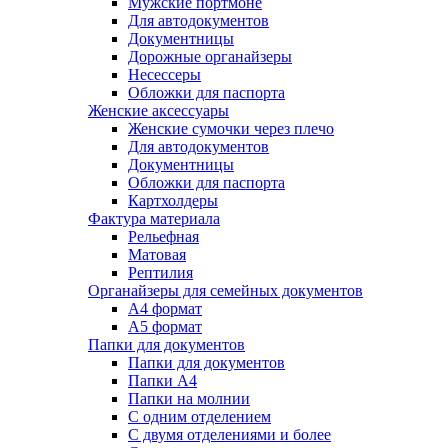
Мужские портмоне
Для автодокументов
Документницы
Дорожные органайзеры
Несессеры
Обложки для паспорта
Женские аксессуары
Женские сумочки через плечо
Для автодокументов
Документницы
Обложки для паспорта
Картхолдеры
Фактура материала
Рельефная
Матовая
Рептилия
Органайзеры для семейных документов
А4 формат
А5 формат
Папки для документов
Папки для документов
Папки А4
Папки на молнии
С одним отделением
С двумя отделениями и более