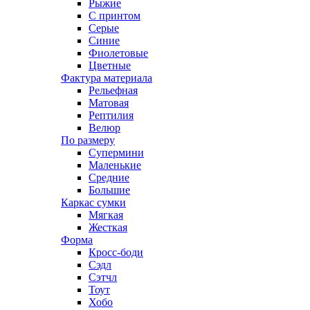
Рыжие
С принтом
Серые
Синие
Фиолетовые
Цветные
Фактура материала
Рельефная
Матовая
Рептилия
Велюр
По размеру
Супермини
Маленькие
Средние
Большие
Каркас сумки
Мягкая
Жесткая
Форма
Кросс-боди
Сэдл
Сэтчл
Тоут
Хобо