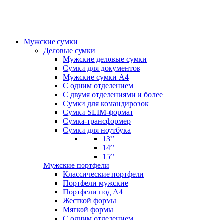
Мужские сумки
Деловые сумки
Мужские деловые сумки
Сумки для документов
Мужские сумки А4
С одним отделением
С двумя отделениями и более
Сумки для командировок
Сумки SLIM-формат
Сумка-трансформер
Сумки для ноутбука
13’’
14’’
15’’
Мужские портфели
Классические портфели
Портфели мужские
Портфели под А4
Жесткой формы
Мягкой формы
С одним отделением