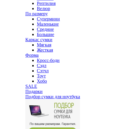
Рептилия
Велюр
По размеру
Супермини
Маленькие
Средние
Большие
Каркас сумки
Мягкая
Жесткая
Форма
Кросс-боди
Сэдл
Сэтчл
Тоут
Хобо
SALE
Подарки
Подбор сумки для ноутбука