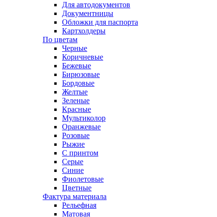
Для автодокументов
Документницы
Обложки для паспорта
Картхолдеры
По цветам
Черные
Коричневые
Бежевые
Бирюзовые
Бордовые
Желтые
Зеленые
Красные
Мультиколор
Оранжевые
Розовые
Рыжие
С принтом
Серые
Синие
Фиолетовые
Цветные
Фактура материала
Рельефная
Матовая