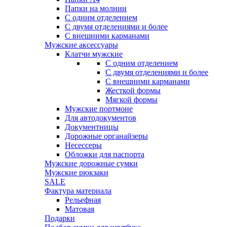
Папки на молнии
С одним отделением
С двумя отделениями и более
С внешними карманами
Мужские аксессуары
Клатчи мужские
С одним отделением
С двумя отделениями и более
С внешними карманами
Жесткой формы
Мягкой формы
Мужские портмоне
Для автодокументов
Документницы
Дорожные органайзеры
Несессеры
Обложки для паспорта
Мужские дорожные сумки
Мужские рюкзаки
SALE
Фактура материала
Рельефная
Матовая
Подарки