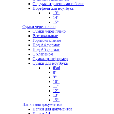
С двумя отделениями и более
Портфели для ноутбука
13’’
14’’
15’’
Сумки через плечо
Сумки через плечо
Вертикальные
Горизонтальные
Под А4 формат
Под А5 формат
С клапаном
Сумка-трансформер
Сумки для ноутбука
iPad
8’’
9’’
10’’
11’’
12’’
13’’
15’’
Папки для документов
Папки для документов
Папки А4