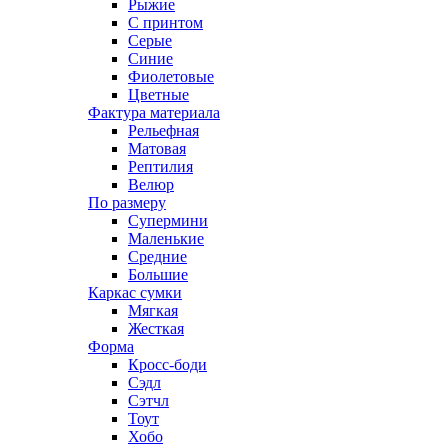
Рыжие
С принтом
Серые
Синие
Фиолетовые
Цветные
Фактура материала
Рельефная
Матовая
Рептилия
Велюр
По размеру
Супермини
Маленькие
Средние
Большие
Каркас сумки
Мягкая
Жесткая
Форма
Кросс-боди
Сэдл
Сэтчл
Тоут
Хобо