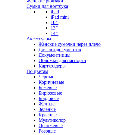
Женские рюкзаки
Сумки для ноутбука
iPad
iPad mini
10’’
13’’
14’’
Аксессуары
Женские сумочки через плечо
Для автодокументов
Документницы
Обложки для паспорта
Картхолдеры
По цветам
Черные
Коричневые
Бежевые
Бирюзовые
Бордовые
Желтые
Зеленые
Красные
Мультиколор
Оранжевые
Розовые