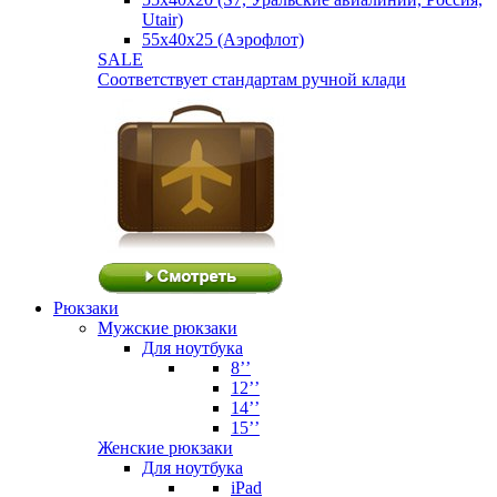
Utair)
55х40х25 (Аэрофлот)
SALE
Соответствует стандартам ручной клади
Рюкзаки
Мужские рюкзаки
Для ноутбука
8’’
12’’
14’’
15’’
Женские рюкзаки
Для ноутбука
iPad