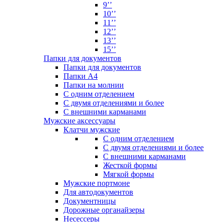
9’’
10’’
11’’
12’’
13’’
15’’
Папки для документов
Папки для документов
Папки А4
Папки на молнии
С одним отделением
С двумя отделениями и более
С внешними карманами
Мужские аксессуары
Клатчи мужские
С одним отделением
С двумя отделениями и более
С внешними карманами
Жесткой формы
Мягкой формы
Мужские портмоне
Для автодокументов
Документницы
Дорожные органайзеры
Несессеры