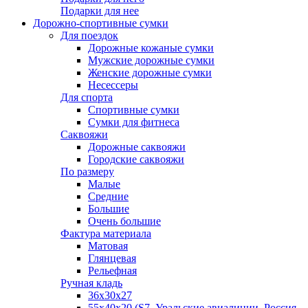
Подарки для нее
Дорожно-спортивные сумки
Для поездок
Дорожные кожаные сумки
Мужские дорожные сумки
Женские дорожные сумки
Несессеры
Для спорта
Спортивные сумки
Сумки для фитнеса
Саквояжи
Дорожные саквояжи
Городские саквояжи
По размеру
Малые
Средние
Большие
Очень большие
Фактура материала
Матовая
Глянцевая
Рельефная
Ручная кладь
36х30x27
55х40х20 (S7, Уральские авиалинии, Россия,