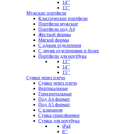
14’’
15’’
Мужские портфели
Классические портфели
Портфели мужские
Портфели под А4
Жесткой формы
Мягкой формы
С одним отделением
С двумя отделениями и более
Портфели для ноутбука
13’’
14’’
15’’
Сумки через плечо
Сумки через плечо
Вертикальные
Горизонтальные
Под А4 формат
Под А5 формат
С клапаном
Сумка-трансформер
Сумки для ноутбука
iPad
8’’