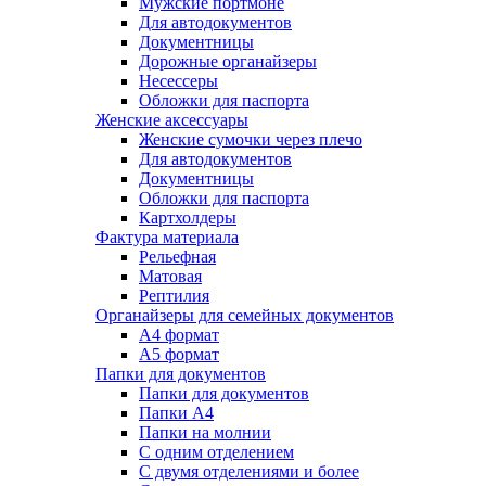
Мужские портмоне
Для автодокументов
Документницы
Дорожные органайзеры
Несессеры
Обложки для паспорта
Женские аксессуары
Женские сумочки через плечо
Для автодокументов
Документницы
Обложки для паспорта
Картхолдеры
Фактура материала
Рельефная
Матовая
Рептилия
Органайзеры для семейных документов
А4 формат
А5 формат
Папки для документов
Папки для документов
Папки А4
Папки на молнии
С одним отделением
С двумя отделениями и более