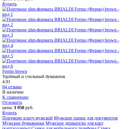
Купить
Fermo brown
Удобный и стильный бумажник
4.91
84 отзыва
В наличии
К сравнению
Отложить
цена:
3 950
руб.
Купить
Портмоне клатч мужской
Мужские папки для документов
Мужские бумажники
Мужские держатели для карт
(картхолдеры)
Сумки для мобильного телефона
Сумка