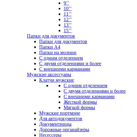
9’’
10’’
11’’
12’’
13’’
15’’
Папки для документов
Папки для документов
Папки А4
Папки на молнии
С одним отделением
С двумя отделениями и более
С внешними карманами
Мужские аксессуары
Клатчи мужские
С одним отделением
С двумя отделениями и более
С внешними карманами
Жесткой формы
Мягкой формы
Мужские портмоне
Для автодокументов
Документницы
Дорожные органайзеры
Несессеры