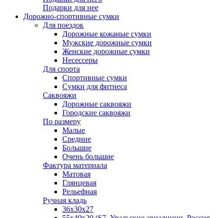
Подарки для нее
Дорожно-спортивные сумки
Для поездок
Дорожные кожаные сумки
Мужские дорожные сумки
Женские дорожные сумки
Несессеры
Для спорта
Спортивные сумки
Сумки для фитнеса
Саквояжи
Дорожные саквояжи
Городские саквояжи
По размеру
Малые
Средние
Большие
Очень большие
Фактура материала
Матовая
Глянцевая
Рельефная
Ручная кладь
36х30x27
55х40х20 (S7, Уральские авиалинии, Россия,