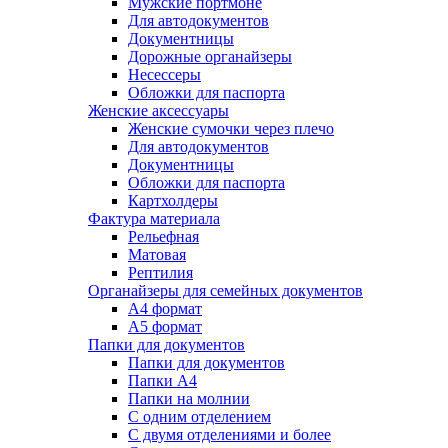
Мужские портмоне
Для автодокументов
Документницы
Дорожные органайзеры
Несессеры
Обложки для паспорта
Женские аксессуары
Женские сумочки через плечо
Для автодокументов
Документницы
Обложки для паспорта
Картхолдеры
Фактура материала
Рельефная
Матовая
Рептилия
Органайзеры для семейных документов
А4 формат
А5 формат
Папки для документов
Папки для документов
Папки А4
Папки на молнии
С одним отделением
С двумя отделениями и более