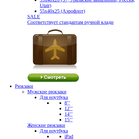
Utair)
55х40х25 (Аэрофлот)
SALE
Соответствует стандартам ручной клади
Рюкзаки
Мужские рюкзаки
Для ноутбука
8’’
12’’
14’’
15’’
Женские рюкзаки
Для ноутбука
iPad