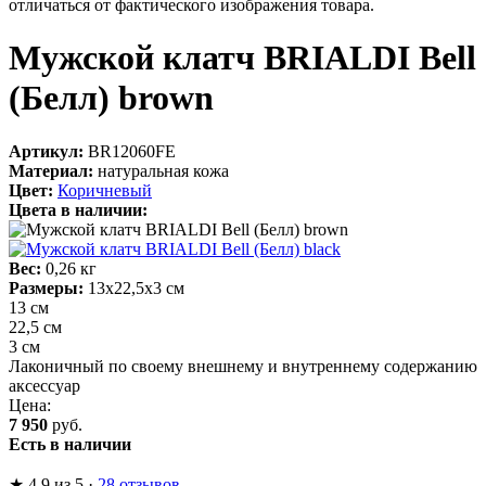
отличаться от фактического изображения товара.
Мужской клатч BRIALDI Bell
(Белл) brown
Артикул:
BR12060FE
Материал:
натуральная кожа
Цвет:
Коричневый
Цвета в наличии:
Вес:
0,26 кг
Размеры:
13х22,5х3 см
13 см
22,5 см
3 см
Лаконичный по своему внешнему и внутреннему содержанию
аксессуар
Цена:
7 950
руб.
Есть в наличии
★
4,9
из 5
·
28 отзывов