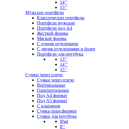
14’’
15’’
Мужские портфели
Классические портфели
Портфели мужские
Портфели под А4
Жесткой формы
Мягкой формы
С одним отделением
С двумя отделениями и более
Портфели для ноутбука
13’’
14’’
15’’
Сумки через плечо
Сумки через плечо
Вертикальные
Горизонтальные
Под А4 формат
Под А5 формат
С клапаном
Сумка-трансформер
Сумки для ноутбука
iPad
8’’