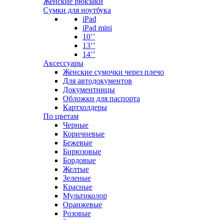
Женские рюкзаки
Сумки для ноутбука
iPad
iPad mini
10’’
13’’
14’’
Аксессуары
Женские сумочки через плечо
Для автодокументов
Документницы
Обложки для паспорта
Картхолдеры
По цветам
Черные
Коричневые
Бежевые
Бирюзовые
Бордовые
Желтые
Зеленые
Красные
Мультиколор
Оранжевые
Розовые