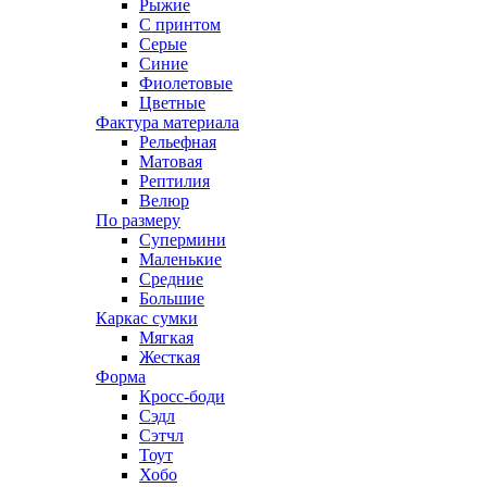
Рыжие
С принтом
Серые
Синие
Фиолетовые
Цветные
Фактура материала
Рельефная
Матовая
Рептилия
Велюр
По размеру
Супермини
Маленькие
Средние
Большие
Каркас сумки
Мягкая
Жесткая
Форма
Кросс-боди
Сэдл
Сэтчл
Тоут
Хобо