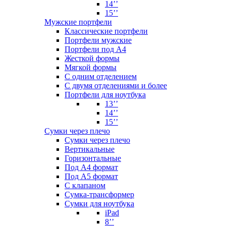
14’’
15’’
Мужские портфели
Классические портфели
Портфели мужские
Портфели под А4
Жесткой формы
Мягкой формы
С одним отделением
С двумя отделениями и более
Портфели для ноутбука
13’’
14’’
15’’
Сумки через плечо
Сумки через плечо
Вертикальные
Горизонтальные
Под А4 формат
Под А5 формат
С клапаном
Сумка-трансформер
Сумки для ноутбука
iPad
8’’