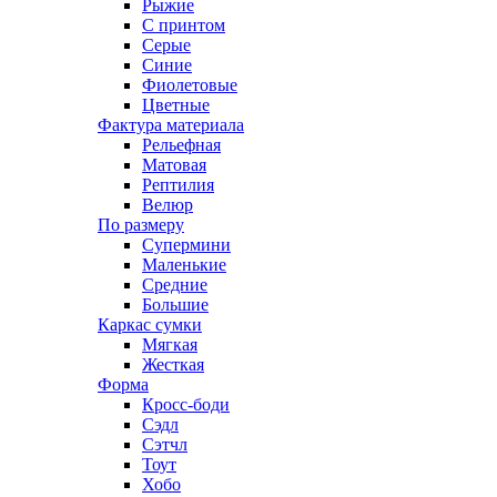
Рыжие
С принтом
Серые
Синие
Фиолетовые
Цветные
Фактура материала
Рельефная
Матовая
Рептилия
Велюр
По размеру
Супермини
Маленькие
Средние
Большие
Каркас сумки
Мягкая
Жесткая
Форма
Кросс-боди
Сэдл
Сэтчл
Тоут
Хобо