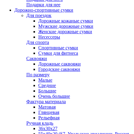
Подарки для нее
Дорожно-спортивные сумки
Для поездок
Дорожные кожаные сумки
Мужские дорожные сумки
Женские дорожные сумки
Несессеры
Для спорта
Спортивные сумки
Сумки для фитнеса
Саквояжи
Дорожные саквояжи
Городские саквояжи
По размеру
Малые
Средние
Большие
Очень большие
Фактура материала
Матовая
Глянцевая
Рельефная
Ручная кладь
36х30x27
55х40х20 (S7, Уральские авиалинии, Россия,