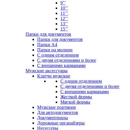
9’’
10’’
11’’
12’’
13’’
15’’
Папки для документов
Папки для документов
Папки А4
Папки на молнии
С одним отделением
С двумя отделениями и более
С внешними карманами
Мужские аксессуары
Клатчи мужские
С одним отделением
С двумя отделениями и более
С внешними карманами
Жесткой формы
Мягкой формы
Мужские портмоне
Для автодокументов
Документницы
Дорожные органайзеры
Несессеры