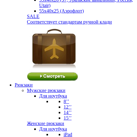
Utair)
55х40х25 (Аэрофлот)
SALE
Соответствует стандартам ручной клади
Рюкзаки
Мужские рюкзаки
Для ноутбука
8’’
12’’
14’’
15’’
Женские рюкзаки
Для ноутбука
iPad