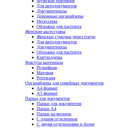
Мужские портмоне
Для автодокументов
Документницы
Дорожные органайзеры
Несессеры
Обложки для паспорта
Женские аксессуары
Женские сумочки через плечо
Для автодокументов
Документницы
Обложки для паспорта
Картхолдеры
Фактура материала
Рельефная
Матовая
Рептилия
Органайзеры для семейных документов
А4 формат
А5 формат
Папки для документов
Папки для документов
Папки А4
Папки на молнии
С одним отделением
С двумя отделениями и более