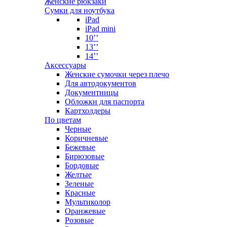
Женские рюкзаки
Сумки для ноутбука
iPad
iPad mini
10’’
13’’
14’’
Аксессуары
Женские сумочки через плечо
Для автодокументов
Документницы
Обложки для паспорта
Картхолдеры
По цветам
Черные
Коричневые
Бежевые
Бирюзовые
Бордовые
Желтые
Зеленые
Красные
Мультиколор
Оранжевые
Розовые