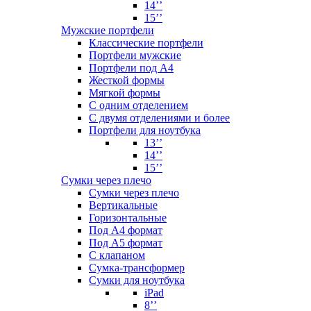
14’’
15’’
Мужские портфели
Классические портфели
Портфели мужские
Портфели под А4
Жесткой формы
Мягкой формы
С одним отделением
С двумя отделениями и более
Портфели для ноутбука
13’’
14’’
15’’
Сумки через плечо
Сумки через плечо
Вертикальные
Горизонтальные
Под А4 формат
Под А5 формат
С клапаном
Сумка-трансформер
Сумки для ноутбука
iPad
8’’