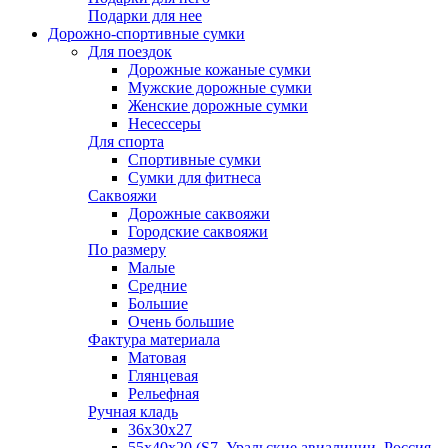
Подарки для нее
Дорожно-спортивные сумки
Для поездок
Дорожные кожаные сумки
Мужские дорожные сумки
Женские дорожные сумки
Несессеры
Для спорта
Спортивные сумки
Сумки для фитнеса
Саквояжи
Дорожные саквояжи
Городские саквояжи
По размеру
Малые
Средние
Большие
Очень большие
Фактура материала
Матовая
Глянцевая
Рельефная
Ручная кладь
36х30x27
55х40х20 (S7, Уральские авиалинии, Россия,