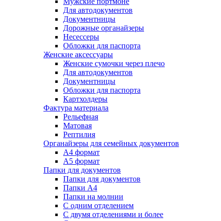
Мужские портмоне
Для автодокументов
Документницы
Дорожные органайзеры
Несессеры
Обложки для паспорта
Женские аксессуары
Женские сумочки через плечо
Для автодокументов
Документницы
Обложки для паспорта
Картхолдеры
Фактура материала
Рельефная
Матовая
Рептилия
Органайзеры для семейных документов
А4 формат
А5 формат
Папки для документов
Папки для документов
Папки А4
Папки на молнии
С одним отделением
С двумя отделениями и более