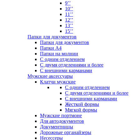
9’’
10’’
11’’
12’’
13’’
15’’
Папки для документов
Папки для документов
Папки А4
Папки на молнии
С одним отделением
С двумя отделениями и более
С внешними карманами
Мужские аксессуары
Клатчи мужские
С одним отделением
С двумя отделениями и более
С внешними карманами
Жесткой формы
Мягкой формы
Мужские портмоне
Для автодокументов
Документницы
Дорожные органайзеры
Несессеры