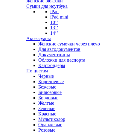
Женские рюкзаки
Сумки для ноутбука
iPad
iPad mini
10’’
13’’
14’’
Аксессуары
Женские сумочки через плечо
Для автодокументов
Документницы
Обложки для паспорта
Картхолдеры
По цветам
Черные
Коричневые
Бежевые
Бирюзовые
Бордовые
Желтые
Зеленые
Красные
Мультиколор
Оранжевые
Розовые