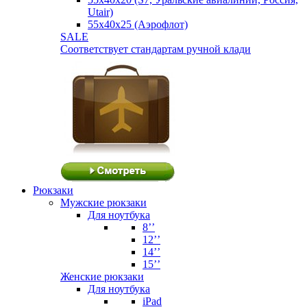
Utair)
55х40х25 (Аэрофлот)
SALE
Соответствует стандартам ручной клади
Рюкзаки
Мужские рюкзаки
Для ноутбука
8’’
12’’
14’’
15’’
Женские рюкзаки
Для ноутбука
iPad