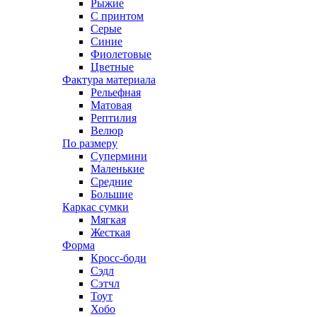
Рыжие
С принтом
Серые
Синие
Фиолетовые
Цветные
Фактура материала
Рельефная
Матовая
Рептилия
Велюр
По размеру
Супермини
Маленькие
Средние
Большие
Каркас сумки
Мягкая
Жесткая
Форма
Кросс-боди
Сэдл
Сэтчл
Тоут
Хобо