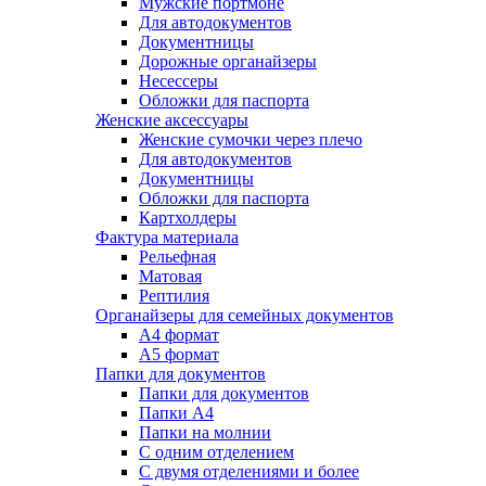
Мужские портмоне
Для автодокументов
Документницы
Дорожные органайзеры
Несессеры
Обложки для паспорта
Женские аксессуары
Женские сумочки через плечо
Для автодокументов
Документницы
Обложки для паспорта
Картхолдеры
Фактура материала
Рельефная
Матовая
Рептилия
Органайзеры для семейных документов
А4 формат
А5 формат
Папки для документов
Папки для документов
Папки А4
Папки на молнии
С одним отделением
С двумя отделениями и более