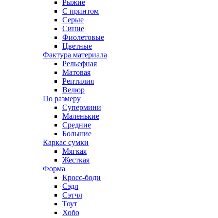
Рыжие
С принтом
Серые
Синие
Фиолетовые
Цветные
Фактура материала
Рельефная
Матовая
Рептилия
Велюр
По размеру
Супермини
Маленькие
Средние
Большие
Каркас сумки
Мягкая
Жесткая
Форма
Кросс-боди
Сэдл
Сэтчл
Тоут
Хобо