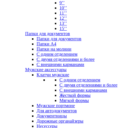
9’’
10’’
11’’
12’’
13’’
15’’
Папки для документов
Папки для документов
Папки А4
Папки на молнии
С одним отделением
С двумя отделениями и более
С внешними карманами
Мужские аксессуары
Клатчи мужские
С одним отделением
С двумя отделениями и более
С внешними карманами
Жесткой формы
Мягкой формы
Мужские портмоне
Для автодокументов
Документницы
Дорожные органайзеры
Несессеры