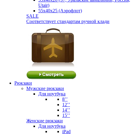
Utair)
55х40х25 (Аэрофлот)
SALE
Соответствует стандартам ручной клади
Рюкзаки
Мужские рюкзаки
Для ноутбука
8’’
12’’
14’’
15’’
Женские рюкзаки
Для ноутбука
iPad