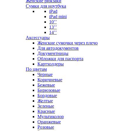
Женские рюкзаки
Сумки для ноутбука
iPad
iPad mini
10’’
13’’
14’’
Аксессуары
Женские сумочки через плечо
Для автодокументов
Документницы
Обложки для паспорта
Картхолдеры
По цветам
Черные
Коричневые
Бежевые
Бирюзовые
Бордовые
Желтые
Зеленые
Красные
Мультиколор
Оранжевые
Розовые