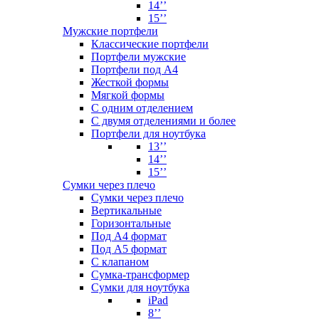
14’’
15’’
Мужские портфели
Классические портфели
Портфели мужские
Портфели под А4
Жесткой формы
Мягкой формы
С одним отделением
С двумя отделениями и более
Портфели для ноутбука
13’’
14’’
15’’
Сумки через плечо
Сумки через плечо
Вертикальные
Горизонтальные
Под А4 формат
Под А5 формат
С клапаном
Сумка-трансформер
Сумки для ноутбука
iPad
8’’