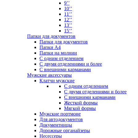
9’’
10’’
11’’
12’’
13’’
15’’
Папки для документов
Папки для документов
Папки А4
Папки на молнии
С одним отделением
С двумя отделениями и более
С внешними карманами
Мужские аксессуары
Клатчи мужские
С одним отделением
С двумя отделениями и более
С внешними карманами
Жесткой формы
Мягкой формы
Мужские портмоне
Для автодокументов
Документницы
Дорожные органайзеры
Несессеры