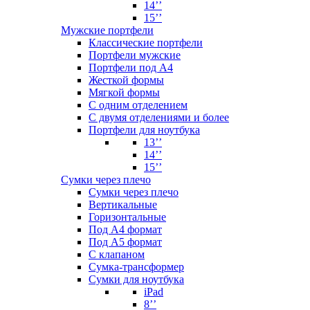
14’’
15’’
Мужские портфели
Классические портфели
Портфели мужские
Портфели под А4
Жесткой формы
Мягкой формы
С одним отделением
С двумя отделениями и более
Портфели для ноутбука
13’’
14’’
15’’
Сумки через плечо
Сумки через плечо
Вертикальные
Горизонтальные
Под А4 формат
Под А5 формат
С клапаном
Сумка-трансформер
Сумки для ноутбука
iPad
8’’