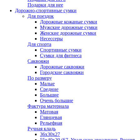
Подарки для нее
Дорожно-спортивные сумки
Для поездок
Дорожные кожаные сумки
Мужские дорожные сумки
Женские дорожные сумки
Несессеры
Для спорта
Спортивные сумки
Сумки для фитнеса
Саквояжи
Дорожные саквояжи
Городские саквояжи
По размеру
Малые
Средние
Большие
Очень большие
Фактура материала
Матовая
Глянцевая
Рельефная
Ручная кладь
36х30x27
55х40х20 (S7, Уральские авиалинии, Россия,