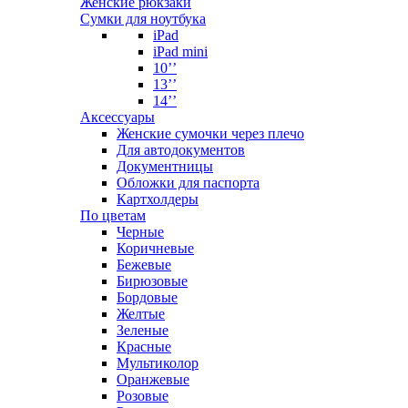
Женские рюкзаки
Сумки для ноутбука
iPad
iPad mini
10’’
13’’
14’’
Аксессуары
Женские сумочки через плечо
Для автодокументов
Документницы
Обложки для паспорта
Картхолдеры
По цветам
Черные
Коричневые
Бежевые
Бирюзовые
Бордовые
Желтые
Зеленые
Красные
Мультиколор
Оранжевые
Розовые