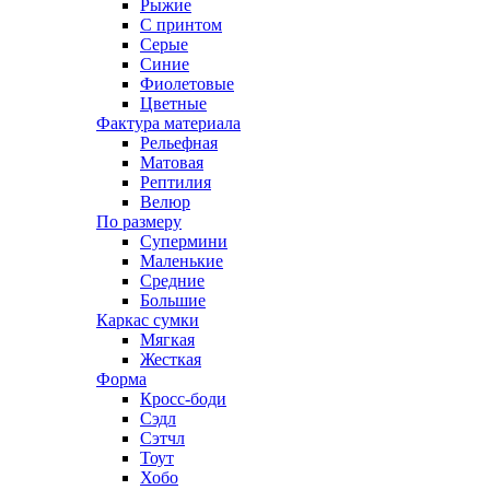
Рыжие
С принтом
Серые
Синие
Фиолетовые
Цветные
Фактура материала
Рельефная
Матовая
Рептилия
Велюр
По размеру
Супермини
Маленькие
Средние
Большие
Каркас сумки
Мягкая
Жесткая
Форма
Кросс-боди
Сэдл
Сэтчл
Тоут
Хобо