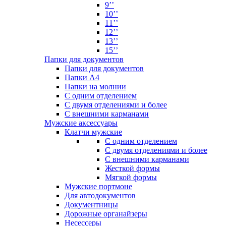
9’’
10’’
11’’
12’’
13’’
15’’
Папки для документов
Папки для документов
Папки А4
Папки на молнии
С одним отделением
С двумя отделениями и более
С внешними карманами
Мужские аксессуары
Клатчи мужские
С одним отделением
С двумя отделениями и более
С внешними карманами
Жесткой формы
Мягкой формы
Мужские портмоне
Для автодокументов
Документницы
Дорожные органайзеры
Несессеры