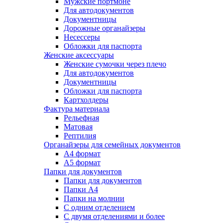
Мужские портмоне
Для автодокументов
Документницы
Дорожные органайзеры
Несессеры
Обложки для паспорта
Женские аксессуары
Женские сумочки через плечо
Для автодокументов
Документницы
Обложки для паспорта
Картхолдеры
Фактура материала
Рельефная
Матовая
Рептилия
Органайзеры для семейных документов
А4 формат
А5 формат
Папки для документов
Папки для документов
Папки А4
Папки на молнии
С одним отделением
С двумя отделениями и более