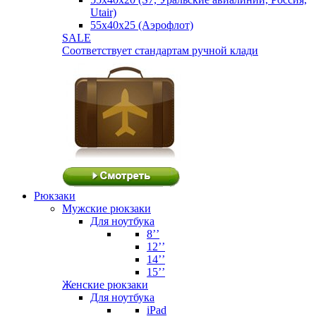
Utair)
55х40х25 (Аэрофлот)
SALE
Соответствует стандартам ручной клади
Рюкзаки
Мужские рюкзаки
Для ноутбука
8’’
12’’
14’’
15’’
Женские рюкзаки
Для ноутбука
iPad