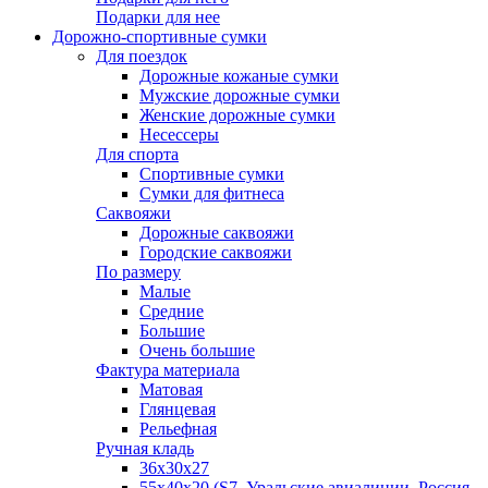
Подарки для нее
Дорожно-спортивные сумки
Для поездок
Дорожные кожаные сумки
Мужские дорожные сумки
Женские дорожные сумки
Несессеры
Для спорта
Спортивные сумки
Сумки для фитнеса
Саквояжи
Дорожные саквояжи
Городские саквояжи
По размеру
Малые
Средние
Большие
Очень большие
Фактура материала
Матовая
Глянцевая
Рельефная
Ручная кладь
36х30x27
55х40х20 (S7, Уральские авиалинии, Россия,