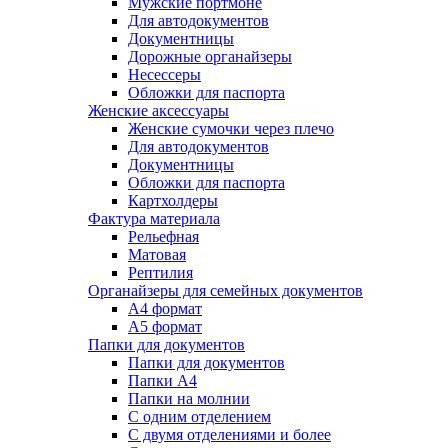
Мужские портмоне
Для автодокументов
Документницы
Дорожные органайзеры
Несессеры
Обложки для паспорта
Женские аксессуары
Женские сумочки через плечо
Для автодокументов
Документницы
Обложки для паспорта
Картхолдеры
Фактура материала
Рельефная
Матовая
Рептилия
Органайзеры для семейных документов
А4 формат
А5 формат
Папки для документов
Папки для документов
Папки А4
Папки на молнии
С одним отделением
С двумя отделениями и более