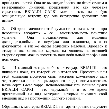
принадлежностей. Она не выглядит броско, но берет стилем и
выверенными линиями, представляя вас как человека
серьезного. BRIALDI CAPRI можно взять на любую
официальную встречу, где она безупречно дополнит ваш
имидж.
2. Об эргономичности этой сумки стоит сказать, что – при
небольших габаритах – ее вместительность поистине
удивляет. Она предназначена для ношения
двенадцатидюймового ноутбука или планшета, важных
документов, а так же массы всяческих мелочей. Вдобавок к
этому в два стильных кармана на молниях на внешней
стороне сумки можно поместить ваш мобильный телефон или
портмоне.
3. И главный козырь любого аксессуара BRIALDI – это
шикарная кожа, из которой он изготовлен. Профессионалы
этой компании пронесли опыт мастеров кожевенного дела
через десятки лет и теперь дарят его плоды своим клиентам.
Кожа сорта Great Nappa, использованная при пошиве сумки
BRIALDI CAPRI – это надежный и в то же время
приятнейший на вид материал, который сохранит свой
внешний вид на протяжении долгого времени.
Обращаясь к мастерам BRIALDI, вы гарантировано получаете