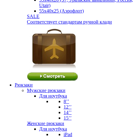
Utair)
55х40х25 (Аэрофлот)
SALE
Соответствует стандартам ручной клади
Рюкзаки
Мужские рюкзаки
Для ноутбука
8’’
12’’
14’’
15’’
Женские рюкзаки
Для ноутбука
iPad