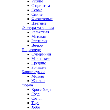
Рыжие
С принтом
Серые
Синие
Фиолетовые
Цветные
Фактура материала
Рельефная
Матовая
Рептилия
Велюр
По размеру
Супермини
Маленькие
Средние
Большие
Каркас сумки
Мягкая
Жесткая
Форма
Кросс-боди
Сэдл
Сэтчл
Тоут
Хобо