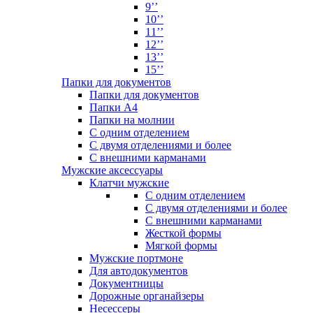
9’’
10’’
11’’
12’’
13’’
15’’
Папки для документов
Папки для документов
Папки А4
Папки на молнии
С одним отделением
С двумя отделениями и более
С внешними карманами
Мужские аксессуары
Клатчи мужские
С одним отделением
С двумя отделениями и более
С внешними карманами
Жесткой формы
Мягкой формы
Мужские портмоне
Для автодокументов
Документницы
Дорожные органайзеры
Несессеры