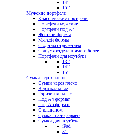
14’’
15’’
Мужские портфели
Классические портфели
Портфели мужские
Портфели под А4
Жесткой формы
Мягкой формы
С одним отделением
С двумя отделениями и более
Портфели для ноутбука
13’’
14’’
15’’
Сумки через плечо
Сумки через плечо
Вертикальные
Горизонтальные
Под А4 формат
Под А5 формат
С клапаном
Сумка-трансформер
Сумки для ноутбука
iPad
8’’