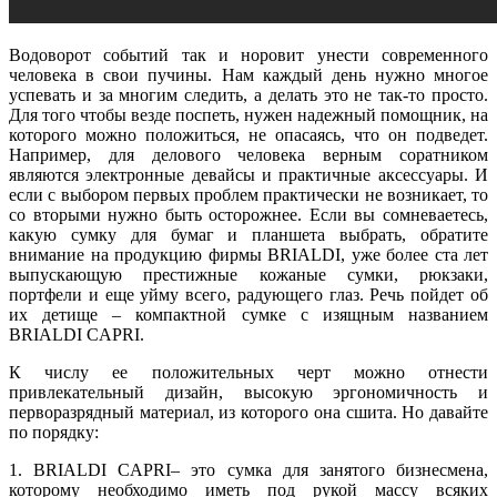
Водоворот событий так и норовит унести современного
человека в свои пучины. Нам каждый день нужно многое
успевать и за многим следить, а делать это не так-то просто.
Для того чтобы везде поспеть, нужен надежный помощник, на
которого можно положиться, не опасаясь, что он подведет.
Например, для делового человека верным соратником
являются электронные девайсы и практичные аксессуары. И
если с выбором первых проблем практически не возникает, то
со вторыми нужно быть осторожнее. Если вы сомневаетесь,
какую сумку для бумаг и планшета выбрать, обратите
внимание на продукцию фирмы BRIALDI, уже более ста лет
выпускающую престижные кожаные сумки, рюкзаки,
портфели и еще уйму всего, радующего глаз. Речь пойдет об
их детище – компактной сумке с изящным названием
BRIALDI CAPRI.
К числу ее положительных черт можно отнести
привлекательный дизайн, высокую эргономичность и
перворазрядный материал, из которого она сшита. Но давайте
по порядку:
1. BRIALDI CAPRI– это сумка для занятого бизнесмена,
которому необходимо иметь под рукой массу всяких