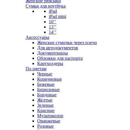
Женские рюкзаки
Сумки для ноутбука
iPad
iPad mini
10’’
13’’
14’’
Аксессуары
Женские сумочки через плечо
Для автодокументов
Документницы
Обложки для паспорта
Картхолдеры
По цветам
Черные
Коричневые
Бежевые
Бирюзовые
Бордовые
Желтые
Зеленые
Красные
Мультиколор
Оранжевые
Розовые