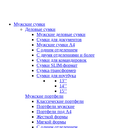
Мужские сумки
Деловые сумки
Мужские деловые сумки
Сумки для документов
Мужские сумки А4
С одним отделением
С двумя отделениями и более
Сумки для командировок
Сумки SLIM-формат
Сумка-трансформер
Сумки для ноутбука
13’’
14’’
15’’
Мужские портфели
Классические портфели
Портфели мужские
Портфели под А4
Жесткой формы
Мягкой формы
С одним отделением