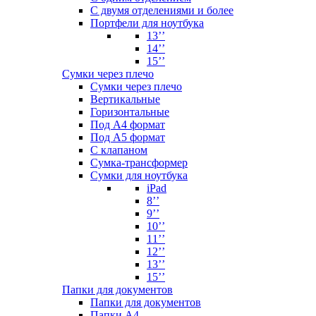
С двумя отделениями и более
Портфели для ноутбука
13’’
14’’
15’’
Сумки через плечо
Сумки через плечо
Вертикальные
Горизонтальные
Под А4 формат
Под А5 формат
С клапаном
Сумка-трансформер
Сумки для ноутбука
iPad
8’’
9’’
10’’
11’’
12’’
13’’
15’’
Папки для документов
Папки для документов
Папки А4