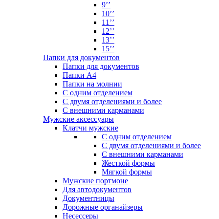
9’’
10’’
11’’
12’’
13’’
15’’
Папки для документов
Папки для документов
Папки А4
Папки на молнии
С одним отделением
С двумя отделениями и более
С внешними карманами
Мужские аксессуары
Клатчи мужские
С одним отделением
С двумя отделениями и более
С внешними карманами
Жесткой формы
Мягкой формы
Мужские портмоне
Для автодокументов
Документницы
Дорожные органайзеры
Несессеры