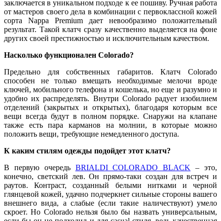
заключается в уникальном подходе к ее пошиву. Ручная работа
от мастеров своего дела в комбинации с первоклассной кожей
сорта Nappa Premium дает невообразимо положительный
результат. Такой клатч сразу качественно выделяется на фоне
других своей престижностью и исключительным качеством.
Насколько функционален Colorado?
Предельно для собственных габаритов. Клатч Colorado
способен не только вмещать необходимые мелочи вроде
ключей, мобильного телефона и кошелька, но еще и разумно и
удобно их распределять. Внутри Colorado радует изобилием
отделений (закрытых и открытых), благодаря которым все
вещи всегда будут в полном порядке. Снаружи на клапане
также есть пара карманов на молнии, в которые можно
положить вещи, требующие немедленного доступа.
К каким стилям одежды подойдет этот клатч?
В первую очередь
BRIALDI COLORADO BLACK
– это,
конечно, светский лев. Он прямо-таки создан для встреч и
раутов. Контраст, созданный белыми нитками и черной
глянцевой кожей, удачно подчеркнет сильные стороны вашего
внешнего вида, а слабые (если такие наличествуют) умело
скроет. Но Colorado нельзя было бы назвать универсальным,
если бы он не подходил и для casual-стиля, ведь качественная