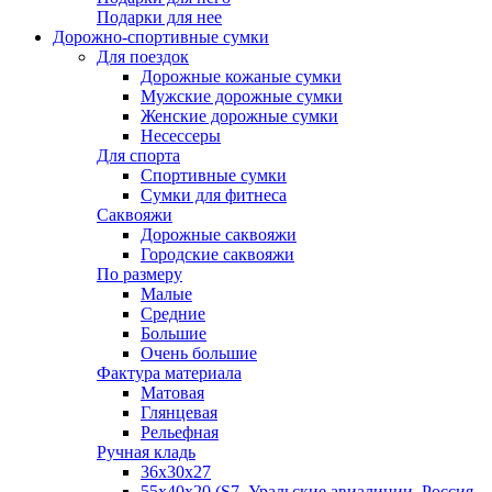
Подарки для нее
Дорожно-спортивные сумки
Для поездок
Дорожные кожаные сумки
Мужские дорожные сумки
Женские дорожные сумки
Несессеры
Для спорта
Спортивные сумки
Сумки для фитнеса
Саквояжи
Дорожные саквояжи
Городские саквояжи
По размеру
Малые
Средние
Большие
Очень большие
Фактура материала
Матовая
Глянцевая
Рельефная
Ручная кладь
36х30x27
55х40х20 (S7, Уральские авиалинии, Россия,