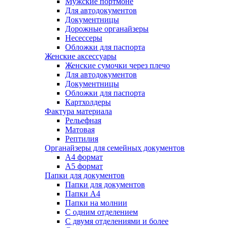
Мужские портмоне
Для автодокументов
Документницы
Дорожные органайзеры
Несессеры
Обложки для паспорта
Женские аксессуары
Женские сумочки через плечо
Для автодокументов
Документницы
Обложки для паспорта
Картхолдеры
Фактура материала
Рельефная
Матовая
Рептилия
Органайзеры для семейных документов
А4 формат
А5 формат
Папки для документов
Папки для документов
Папки А4
Папки на молнии
С одним отделением
С двумя отделениями и более