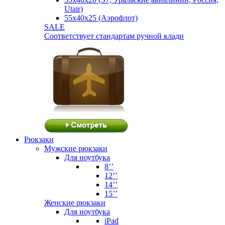
Utair)
55х40х25 (Аэрофлот)
SALE
Соответствует стандартам ручной клади
Рюкзаки
Мужские рюкзаки
Для ноутбука
8’’
12’’
14’’
15’’
Женские рюкзаки
Для ноутбука
iPad