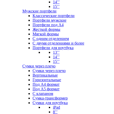
14’’
15’’
Мужские портфели
Классические портфели
Портфели мужские
Портфели под А4
Жесткой формы
Мягкой формы
С одним отделением
С двумя отделениями и более
Портфели для ноутбука
13’’
14’’
15’’
Сумки через плечо
Сумки через плечо
Вертикальные
Горизонтальные
Под А4 формат
Под А5 формат
С клапаном
Сумка-трансформер
Сумки для ноутбука
iPad
8’’