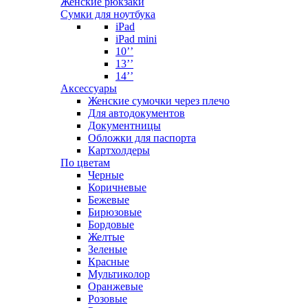
Женские рюкзаки
Сумки для ноутбука
iPad
iPad mini
10’’
13’’
14’’
Аксессуары
Женские сумочки через плечо
Для автодокументов
Документницы
Обложки для паспорта
Картхолдеры
По цветам
Черные
Коричневые
Бежевые
Бирюзовые
Бордовые
Желтые
Зеленые
Красные
Мультиколор
Оранжевые
Розовые