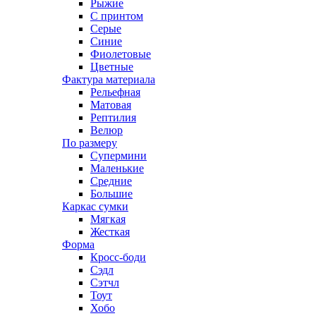
Рыжие
С принтом
Серые
Синие
Фиолетовые
Цветные
Фактура материала
Рельефная
Матовая
Рептилия
Велюр
По размеру
Супермини
Маленькие
Средние
Большие
Каркас сумки
Мягкая
Жесткая
Форма
Кросс-боди
Сэдл
Сэтчл
Тоут
Хобо