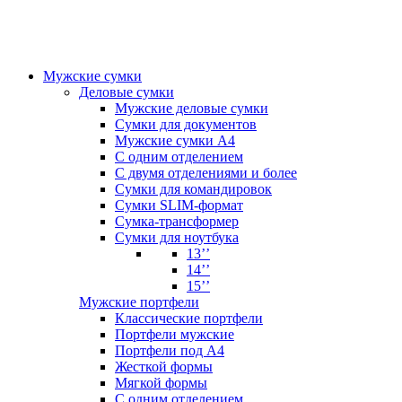
Мужские сумки
Деловые сумки
Мужские деловые сумки
Сумки для документов
Мужские сумки А4
С одним отделением
С двумя отделениями и более
Сумки для командировок
Сумки SLIM-формат
Сумка-трансформер
Сумки для ноутбука
13’’
14’’
15’’
Мужские портфели
Классические портфели
Портфели мужские
Портфели под А4
Жесткой формы
Мягкой формы
С одним отделением