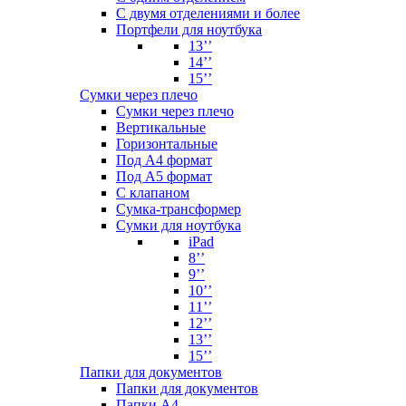
С двумя отделениями и более
Портфели для ноутбука
13’’
14’’
15’’
Сумки через плечо
Сумки через плечо
Вертикальные
Горизонтальные
Под А4 формат
Под А5 формат
С клапаном
Сумка-трансформер
Сумки для ноутбука
iPad
8’’
9’’
10’’
11’’
12’’
13’’
15’’
Папки для документов
Папки для документов
Папки А4