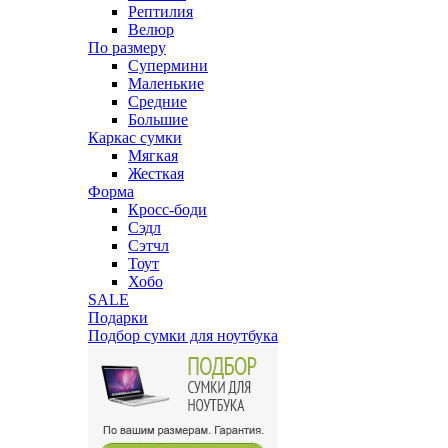
Рептилия
Велюр
По размеру
Супермини
Маленькие
Средние
Большие
Каркас сумки
Мягкая
Жесткая
Форма
Кросс-боди
Сэдл
Сэтчл
Тоут
Хобо
SALE
Подарки
Подбор сумки для ноутбука