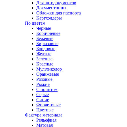
Для автодокументов
Документницы
Обложки для паспорта
Картхолдеры
По цветам
Черные
Коричневые
Бежевые
Бирюзовые
Бордовые
Желтые
Зеленые
Красные
Мультиколор
Оранжевые
Розовые
Рыжие
С принтом
Серые
Синие
Фиолетовые
Цветные
Фактура материала
Рельефная
Матовая