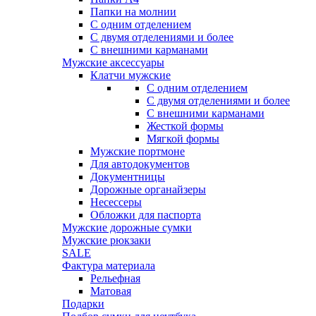
Папки на молнии
С одним отделением
С двумя отделениями и более
С внешними карманами
Мужские аксессуары
Клатчи мужские
С одним отделением
С двумя отделениями и более
С внешними карманами
Жесткой формы
Мягкой формы
Мужские портмоне
Для автодокументов
Документницы
Дорожные органайзеры
Несессеры
Обложки для паспорта
Мужские дорожные сумки
Мужские рюкзаки
SALE
Фактура материала
Рельефная
Матовая
Подарки