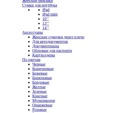
Женские рюкзаки
Сумки для ноутбука
iPad
iPad mini
10’’
13’’
14’’
Аксессуары
Женские сумочки через плечо
Для автодокументов
Документницы
Обложки для паспорта
Картхолдеры
По цветам
Черные
Коричневые
Бежевые
Бирюзовые
Бордовые
Желтые
Зеленые
Красные
Мультиколор
Оранжевые
Розовые