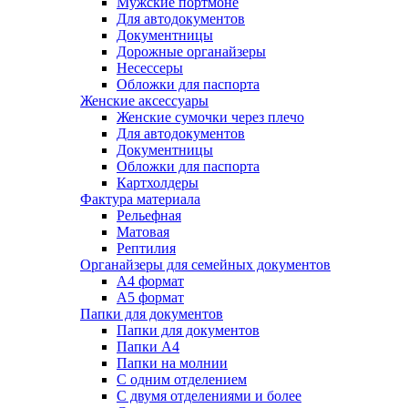
Мужские портмоне
Для автодокументов
Документницы
Дорожные органайзеры
Несессеры
Обложки для паспорта
Женские аксессуары
Женские сумочки через плечо
Для автодокументов
Документницы
Обложки для паспорта
Картхолдеры
Фактура материала
Рельефная
Матовая
Рептилия
Органайзеры для семейных документов
А4 формат
А5 формат
Папки для документов
Папки для документов
Папки А4
Папки на молнии
С одним отделением
С двумя отделениями и более