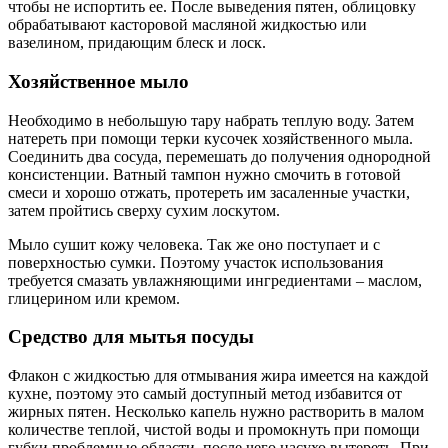
чтобы не испортить ее. После выведения пятен, облицовку
обрабатывают касторовой масляной жидкостью или
вазелином, придающим блеск и лоск.
Хозяйственное мыло
Необходимо в небольшую тару набрать теплую воду. Затем
натереть при помощи терки кусочек хозяйственного мыла.
Соединить два сосуда, перемешать до получения однородной
консистенции. Ватный тампон нужно смочить в готовой
смеси и хорошо отжать, протереть им засаленные участки,
затем пройтись сверху сухим лоскутом.
Мыло сушит кожу человека. Так же оно поступает и с
поверхностью сумки. Поэтому участок использования
требуется смазать увлажняющими ингредиентами – маслом,
глицерином или кремом.
Средство для мытья посуды
Флакон с жидкостью для отмывания жира имеется на каждой
кухне, поэтому это самый доступный метод избавится от
жирных пятен. Несколько капель нужно растворить в малом
количестве теплой, чистой воды и промокнуть при помощи
губки проблемные области, после чего насухо вытереть. При