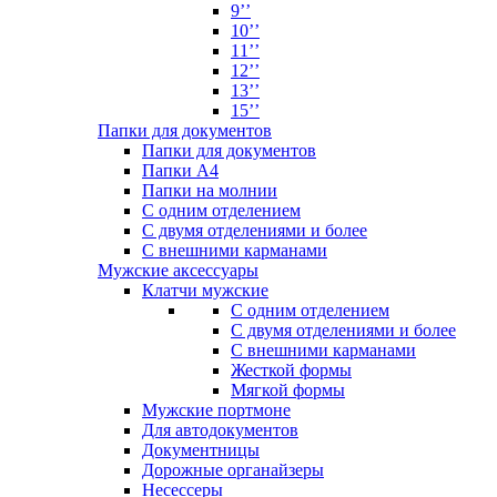
9’’
10’’
11’’
12’’
13’’
15’’
Папки для документов
Папки для документов
Папки А4
Папки на молнии
С одним отделением
С двумя отделениями и более
С внешними карманами
Мужские аксессуары
Клатчи мужские
С одним отделением
С двумя отделениями и более
С внешними карманами
Жесткой формы
Мягкой формы
Мужские портмоне
Для автодокументов
Документницы
Дорожные органайзеры
Несессеры