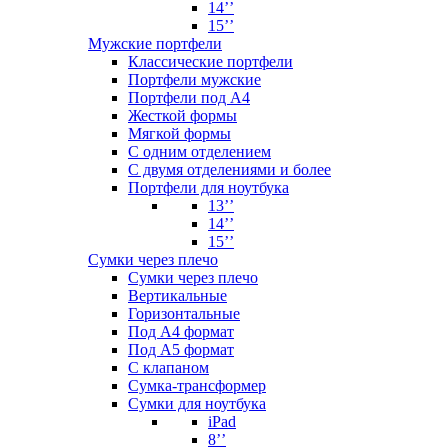
14’’
15’’
Мужские портфели
Классические портфели
Портфели мужские
Портфели под А4
Жесткой формы
Мягкой формы
С одним отделением
С двумя отделениями и более
Портфели для ноутбука
13’’
14’’
15’’
Сумки через плечо
Сумки через плечо
Вертикальные
Горизонтальные
Под А4 формат
Под А5 формат
С клапаном
Сумка-трансформер
Сумки для ноутбука
iPad
8’’