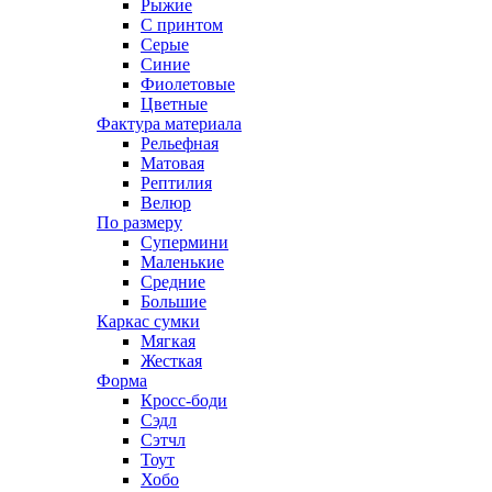
Рыжие
С принтом
Серые
Синие
Фиолетовые
Цветные
Фактура материала
Рельефная
Матовая
Рептилия
Велюр
По размеру
Супермини
Маленькие
Средние
Большие
Каркас сумки
Мягкая
Жесткая
Форма
Кросс-боди
Сэдл
Сэтчл
Тоут
Хобо