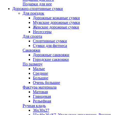
Подарки для нее
Дорожно-спортивные сумки
Для поездок
Дорожные кожаные сумки
Мужские дорожные сумки
Женские дорожные сумки
Несессеры
Для спорта
Спортивные сумки
Сумки для фитнеса
Саквояжи
Дорожные саквояжи
Городские саквояжи
По размеру
Малые
Средние
Большие
Очень большие
Фактура материала
Матовая
Глянцевая
Рельефная
Ручная кладь
36х30x27
55х40х20 (S7, Уральские авиалинии, Россия,