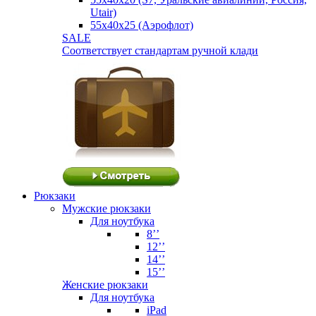
Utair)
55х40х25 (Аэрофлот)
SALE
Соответствует стандартам ручной клади
Рюкзаки
Мужские рюкзаки
Для ноутбука
8’’
12’’
14’’
15’’
Женские рюкзаки
Для ноутбука
iPad