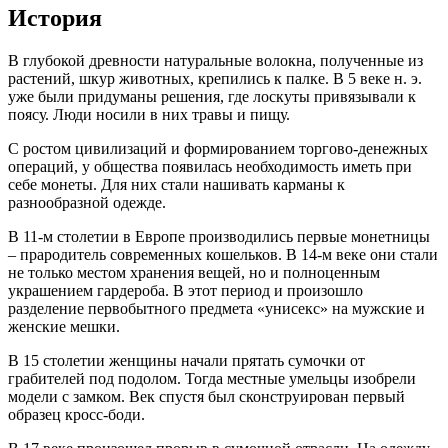
История
В глубокой древности натуральные волокна, полученные из
растений, шкур животных, крепились к палке. В 5 веке н. э.
уже были придуманы решения, где лоскуты привязывали к
поясу. Люди носили в них травы и пищу.
С ростом цивилизаций и формированием торгово-денежных
операций, у общества появилась необходимость иметь при
себе монеты. Для них стали нашивать карманы к
разнообразной одежде.
В 11-м столетии в Европе производились первые монетницы
– прародитель современных кошельков. В 14-м веке они стали
не только местом хранения вещей, но и полноценным
украшением гардероба. В этот период и произошло
разделение первобытного предмета «унисекс» на мужские и
женские мешки.
В 15 столетии женщины начали прятать сумочки от
грабителей под подолом. Тогда местные умельцы изобрели
модели с замком. Век спустя был сконструирован первый
образец кросс-боди.