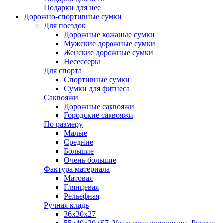
Подарки для нее
Дорожно-спортивные сумки
Для поездок
Дорожные кожаные сумки
Мужские дорожные сумки
Женские дорожные сумки
Несессеры
Для спорта
Спортивные сумки
Сумки для фитнеса
Саквояжи
Дорожные саквояжи
Городские саквояжи
По размеру
Малые
Средние
Большие
Очень большие
Фактура материала
Матовая
Глянцевая
Рельефная
Ручная кладь
36х30x27
55х40х20 (S7, Уральские авиалинии, Россия,