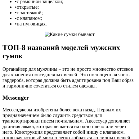
•с рамочной защелкой;
•открытые;
•с застежкой;
•с клапаном;
•на пуговицах.
ТОП-8 названий моделей мужских
сумок
Органайзер для мужчины – это не просто множество отсеков
для хранения повседневных вещей. Это полноценная часть
гардероба, которая должна быть адаптирована под Ваш образ
и гармонично сочетаться со стилем одежды.
Messenger
Мессенджеры изобретены более века назад. Первым их
предназначением было служить средством для
транспортировки писем почтальонам. Аксессуар дополняет
длинная лямка, которая вешается на одно плечо или через
него. Конструкция представляет собой нишу с клапаном,
открывая который можно легко добраться до личных вещей.