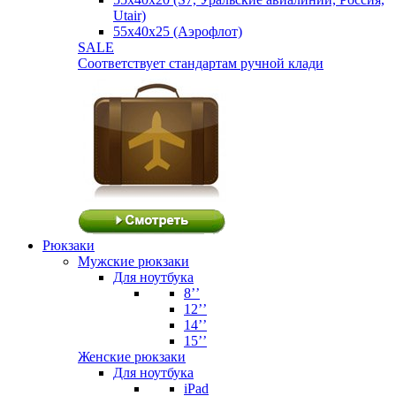
Utair)
55х40х25 (Аэрофлот)
SALE
Соответствует стандартам ручной клади
Рюкзаки
Мужские рюкзаки
Для ноутбука
8’’
12’’
14’’
15’’
Женские рюкзаки
Для ноутбука
iPad