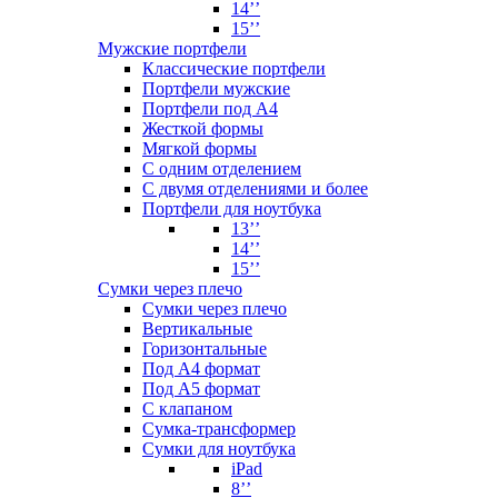
14’’
15’’
Мужские портфели
Классические портфели
Портфели мужские
Портфели под А4
Жесткой формы
Мягкой формы
С одним отделением
С двумя отделениями и более
Портфели для ноутбука
13’’
14’’
15’’
Сумки через плечо
Сумки через плечо
Вертикальные
Горизонтальные
Под А4 формат
Под А5 формат
С клапаном
Сумка-трансформер
Сумки для ноутбука
iPad
8’’