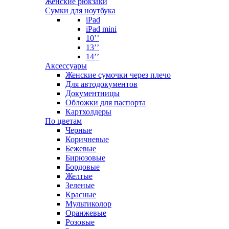
Женские рюкзаки
Сумки для ноутбука
iPad
iPad mini
10’’
13’’
14’’
Аксессуары
Женские сумочки через плечо
Для автодокументов
Документницы
Обложки для паспорта
Картхолдеры
По цветам
Черные
Коричневые
Бежевые
Бирюзовые
Бордовые
Желтые
Зеленые
Красные
Мультиколор
Оранжевые
Розовые