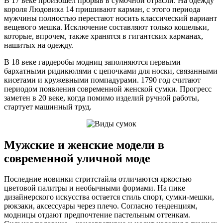
В 17 веке произошел прорыв в сумочной отрасли. На одежду
короля Людовика 14 пришивают карман, с этого периода
мужчины полностью перестают носить классический вариант
вещевого мешка. Исключение составляют только кошельки,
которые, впрочем, также хранятся в гигантских карманах,
нашитых на одежду.
В 18 веке гардеробы модниц заполняются первыми
бархатными ридикюлями с цепочками для носки, связанными
кисетами и кружевными помпадурами. 1790 год считают
периодом появления современной женской сумки. Прогресс
заметен в 20 веке, когда помимо изделий ручной работы,
стартует машинный труд.
Мужские и женские модели в
современной уличной моде
Последние новинки стритстайла отличаются яркостью
цветовой палитры и необычными формами. На пике
дизайнерского искусства остается стиль спорт, сумки-мешки,
рюкзаки, аксессуары через плечо. Согласно тенденциям,
модницы отдают предпочтение пастельным оттенкам.