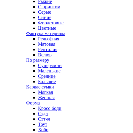
Рыжие
С принтом
Серые
Синие
Фиолетовые
Цветные
Фактура материала
Рельефная
Матовая
Рептилия
Велюр
По размеру
Супермини
Маленькие
Средние
Большие
Каркас сумки
Мягкая
Жесткая
Форма
Кросс-боди
Сэдл
Сэтчл
Тоут
Хобо