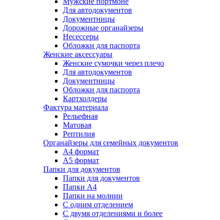
Мужские портмоне
Для автодокументов
Документницы
Дорожные органайзеры
Несессеры
Обложки для паспорта
Женские аксессуары
Женские сумочки через плечо
Для автодокументов
Документницы
Обложки для паспорта
Картхолдеры
Фактура материала
Рельефная
Матовая
Рептилия
Органайзеры для семейных документов
А4 формат
А5 формат
Папки для документов
Папки для документов
Папки А4
Папки на молнии
С одним отделением
С двумя отделениями и более