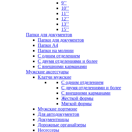
9’’
10’’
11’’
12’’
13’’
15’’
Папки для документов
Папки для документов
Папки А4
Папки на молнии
С одним отделением
С двумя отделениями и более
С внешними карманами
Мужские аксессуары
Клатчи мужские
С одним отделением
С двумя отделениями и более
С внешними карманами
Жесткой формы
Мягкой формы
Мужские портмоне
Для автодокументов
Документницы
Дорожные органайзеры
Несессеры