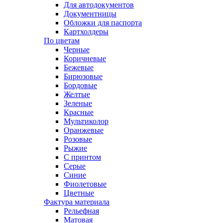
Для автодокументов
Документницы
Обложки для паспорта
Картхолдеры
По цветам
Черные
Коричневые
Бежевые
Бирюзовые
Бордовые
Желтые
Зеленые
Красные
Мультиколор
Оранжевые
Розовые
Рыжие
С принтом
Серые
Синие
Фиолетовые
Цветные
Фактура материала
Рельефная
Матовая