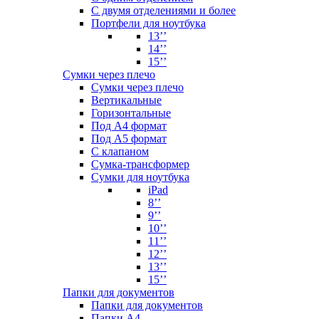
С двумя отделениями и более
Портфели для ноутбука
13’’
14’’
15’’
Сумки через плечо
Сумки через плечо
Вертикальные
Горизонтальные
Под А4 формат
Под А5 формат
С клапаном
Сумка-трансформер
Сумки для ноутбука
iPad
8’’
9’’
10’’
11’’
12’’
13’’
15’’
Папки для документов
Папки для документов
Папки А4