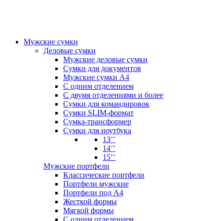
Мужские сумки
Деловые сумки
Мужские деловые сумки
Сумки для документов
Мужские сумки А4
С одним отделением
С двумя отделениями и более
Сумки для командировок
Сумки SLIM-формат
Сумка-трансформер
Сумки для ноутбука
13’’
14’’
15’’
Мужские портфели
Классические портфели
Портфели мужские
Портфели под А4
Жесткой формы
Мягкой формы
С одним отделением