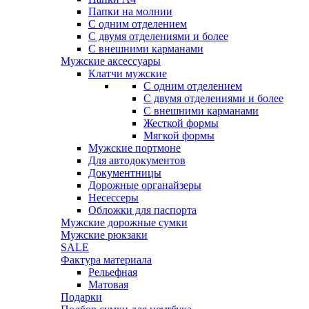
Папки на молнии
С одним отделением
С двумя отделениями и более
С внешними карманами
Мужские аксессуары
Клатчи мужские
С одним отделением
С двумя отделениями и более
С внешними карманами
Жесткой формы
Мягкой формы
Мужские портмоне
Для автодокументов
Документницы
Дорожные органайзеры
Несессеры
Обложки для паспорта
Мужские дорожные сумки
Мужские рюкзаки
SALE
Фактура материала
Рельефная
Матовая
Подарки