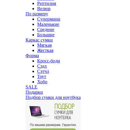
Рептилия
Велюр
По размеру
Супермини
Маленькие
Средние
Большие
Каркас сумки
Мягкая
Жесткая
Форма
Кросс-боди
Сэдл
Сэтчл
Тоут
Хобо
SALE
Подарки
Подбор сумки для ноутбука