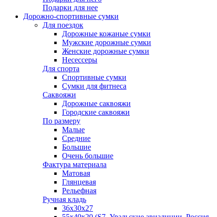
Подарки для нее
Дорожно-спортивные сумки
Для поездок
Дорожные кожаные сумки
Мужские дорожные сумки
Женские дорожные сумки
Несессеры
Для спорта
Спортивные сумки
Сумки для фитнеса
Саквояжи
Дорожные саквояжи
Городские саквояжи
По размеру
Малые
Средние
Большие
Очень большие
Фактура материала
Матовая
Глянцевая
Рельефная
Ручная кладь
36х30x27
55х40х20 (S7, Уральские авиалинии, Россия,