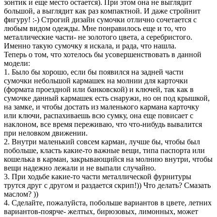
зонтик и еще место остается). При этом она не выглядит
большой, а выглядит как раз компактной. И даже стройнит
фигуру! :-) Строгий дизайн сумочки отлично сочетается с
любым видом одежды. Мне понравилось еще и то, что
металлические части- не золотого цвета, а серебристого.
Именно такую сумочку я искала, и рада, что нашла.
Теперь о том, что хотелось бы усовершенствовать в данной
модели:
1. Было бы хорошо, если бы появился на задней части
сумочки небольшой кармашек на молнии для карточки
(формата проездной или банковской) и ключей, так как в
сумочке данный кармашек есть снаружи, но он под крышкой,
на замке, и чтобы достать из маленького кармана карточку
или ключи, распахиваешь всю сумку, она еще повисает с
наклоном, все время переживаю, что что-нибудь вывалится
при неловком движении.
2. Внутри маленький совсем карман, лучше бы, чтобы был
побольше, класть какие-то важные вещи, типа паспорта или
кошелька в карман, закрывающийся на молнию внутри, чтобы
вещи надежно лежали и не выпали случайно.
3. При ходьбе какие-то части металлической фурнитуры
трутся друг с другом и раздается скрип!)) Что делать? Cмазать
маслом? ))
4. Сделайте, пожалуйста, побольше вариантов в цвете, летних
вариантов-поярче- желтых, бирюзовых, лимонных, может