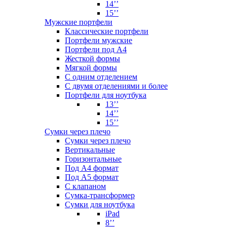
14’’
15’’
Мужские портфели
Классические портфели
Портфели мужские
Портфели под А4
Жесткой формы
Мягкой формы
С одним отделением
С двумя отделениями и более
Портфели для ноутбука
13’’
14’’
15’’
Сумки через плечо
Сумки через плечо
Вертикальные
Горизонтальные
Под А4 формат
Под А5 формат
С клапаном
Сумка-трансформер
Сумки для ноутбука
iPad
8’’