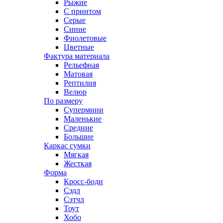
Рыжие
С принтом
Серые
Синие
Фиолетовые
Цветные
Фактура материала
Рельефная
Матовая
Рептилия
Велюр
По размеру
Супермини
Маленькие
Средние
Большие
Каркас сумки
Мягкая
Жесткая
Форма
Кросс-боди
Сэдл
Сэтчл
Тоут
Хобо