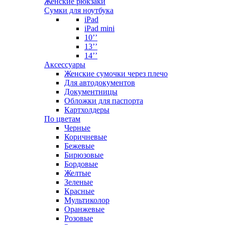
Женские рюкзаки
Сумки для ноутбука
iPad
iPad mini
10’’
13’’
14’’
Аксессуары
Женские сумочки через плечо
Для автодокументов
Документницы
Обложки для паспорта
Картхолдеры
По цветам
Черные
Коричневые
Бежевые
Бирюзовые
Бордовые
Желтые
Зеленые
Красные
Мультиколор
Оранжевые
Розовые