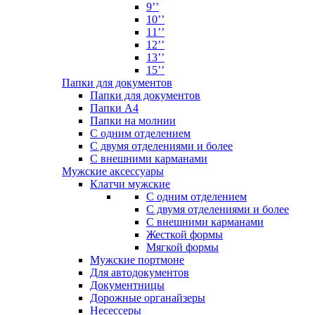
9’’
10’’
11’’
12’’
13’’
15’’
Папки для документов
Папки для документов
Папки А4
Папки на молнии
С одним отделением
С двумя отделениями и более
С внешними карманами
Мужские аксессуары
Клатчи мужские
С одним отделением
С двумя отделениями и более
С внешними карманами
Жесткой формы
Мягкой формы
Мужские портмоне
Для автодокументов
Документницы
Дорожные органайзеры
Несессеры