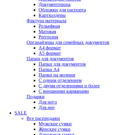
Документницы
Обложки для паспорта
Картхолдеры
Фактура материала
Рельефная
Матовая
Рептилия
Органайзеры для семейных документов
А4 формат
А5 формат
Папки для документов
Папки для документов
Папки А4
Папки на молнии
С одним отделением
С двумя отделениями и более
С внешними карманами
Подарки
Для него
Для нее
SALE
Все распродажи
Мужские сумки
Женские сумки
Дорожные сумки