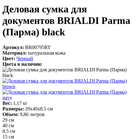
Деловая сумка для
документов BRIALDI Parma
(Парма) black
Артикул:
BR00795RT
Материал:
натуральная кожа
Цвет:
Черный
Цвета в наличии:
Вес:
1,17 кг
Размеры:
29х40х8,5 см
Объем:
9,86 литров
29 см
40 см
8,5 см
15 см