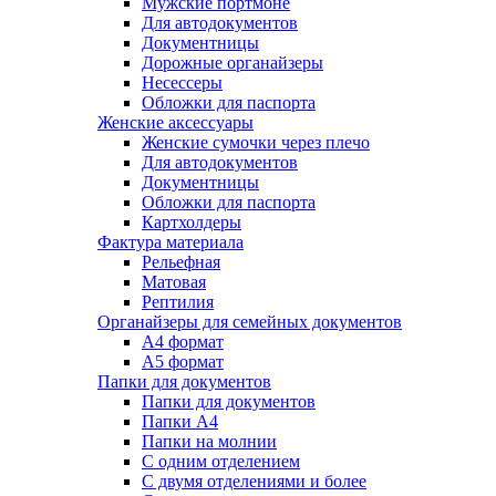
Мужские портмоне
Для автодокументов
Документницы
Дорожные органайзеры
Несессеры
Обложки для паспорта
Женские аксессуары
Женские сумочки через плечо
Для автодокументов
Документницы
Обложки для паспорта
Картхолдеры
Фактура материала
Рельефная
Матовая
Рептилия
Органайзеры для семейных документов
А4 формат
А5 формат
Папки для документов
Папки для документов
Папки А4
Папки на молнии
С одним отделением
С двумя отделениями и более