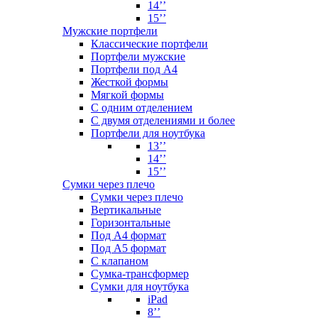
14’’
15’’
Мужские портфели
Классические портфели
Портфели мужские
Портфели под А4
Жесткой формы
Мягкой формы
С одним отделением
С двумя отделениями и более
Портфели для ноутбука
13’’
14’’
15’’
Сумки через плечо
Сумки через плечо
Вертикальные
Горизонтальные
Под А4 формат
Под А5 формат
С клапаном
Сумка-трансформер
Сумки для ноутбука
iPad
8’’