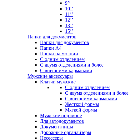
9’’
10’’
11’’
12’’
13’’
15’’
Папки для документов
Папки для документов
Папки А4
Папки на молнии
С одним отделением
С двумя отделениями и более
С внешними карманами
Мужские аксессуары
Клатчи мужские
С одним отделением
С двумя отделениями и более
С внешними карманами
Жесткой формы
Мягкой формы
Мужские портмоне
Для автодокументов
Документницы
Дорожные органайзеры
Несессеры