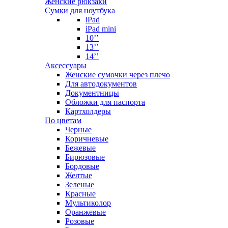
Женские рюкзаки
Сумки для ноутбука
iPad
iPad mini
10’’
13’’
14’’
Аксессуары
Женские сумочки через плечо
Для автодокументов
Документницы
Обложки для паспорта
Картхолдеры
По цветам
Черные
Коричневые
Бежевые
Бирюзовые
Бордовые
Желтые
Зеленые
Красные
Мультиколор
Оранжевые
Розовые