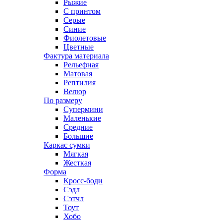
Рыжие
С принтом
Серые
Синие
Фиолетовые
Цветные
Фактура материала
Рельефная
Матовая
Рептилия
Велюр
По размеру
Супермини
Маленькие
Средние
Большие
Каркас сумки
Мягкая
Жесткая
Форма
Кросс-боди
Сэдл
Сэтчл
Тоут
Хобо