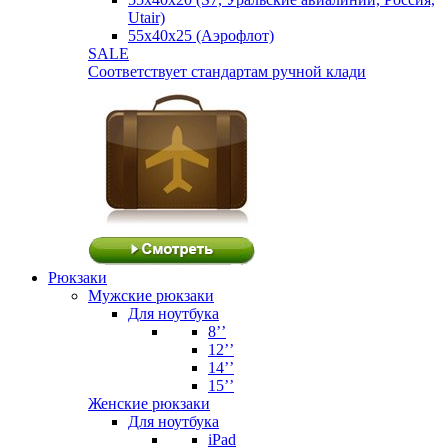
Utair)
55х40х25 (Аэрофлот)
SALE
Соответствует стандартам ручной клади
Рюкзаки
Мужские рюкзаки
Для ноутбука
8’’
12’’
14’’
15’’
Женские рюкзаки
Для ноутбука
iPad