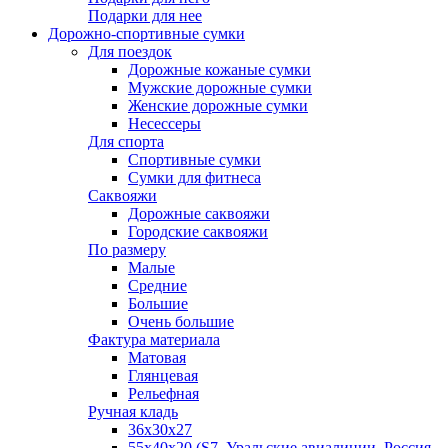
Подарки для нее
Дорожно-спортивные сумки
Для поездок
Дорожные кожаные сумки
Мужские дорожные сумки
Женские дорожные сумки
Несессеры
Для спорта
Спортивные сумки
Сумки для фитнеса
Саквояжи
Дорожные саквояжи
Городские саквояжи
По размеру
Малые
Средние
Большие
Очень большие
Фактура материала
Матовая
Глянцевая
Рельефная
Ручная кладь
36х30x27
55х40х20 (S7, Уральские авиалинии, Россия,