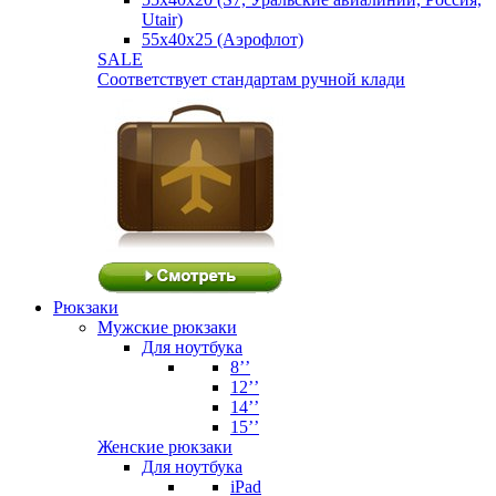
Utair)
55х40х25 (Аэрофлот)
SALE
Соответствует стандартам ручной клади
Рюкзаки
Мужские рюкзаки
Для ноутбука
8’’
12’’
14’’
15’’
Женские рюкзаки
Для ноутбука
iPad