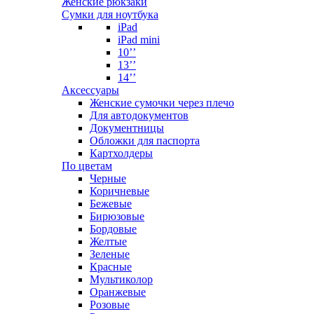
Женские рюкзаки
Сумки для ноутбука
iPad
iPad mini
10’’
13’’
14’’
Аксессуары
Женские сумочки через плечо
Для автодокументов
Документницы
Обложки для паспорта
Картхолдеры
По цветам
Черные
Коричневые
Бежевые
Бирюзовые
Бордовые
Желтые
Зеленые
Красные
Мультиколор
Оранжевые
Розовые