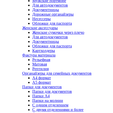
Мужские портмоне
Для автодокументов
Документницы
Дорожные органайзеры
Несессеры
Обложки для паспорта
Женские аксессуары
Женские сумочки через плечо
Для автодокументов
Документницы
Обложки для паспорта
Картхолдеры
Фактура материала
Рельефная
Матовая
Рептилия
Органайзеры для семейных документов
А4 формат
А5 формат
Папки для документов
Папки для документов
Папки А4
Папки на молнии
С одним отделением
С двумя отделениями и более