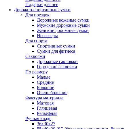
Подарки для нее
Дорожно-спортивные сумки
Для поездок
Дорожные кожаные сумки
Мужские дорожные сумки
Женские дорожные сумки
Несессеры
Для спорта
Спортивные сумки
Сумки для фитнеса
Саквояжи
Дорожные саквояжи
Городские саквояжи
По размеру
Малые
Средние
Большие
Очень большие
Фактура материала
Матовая
Глянцевая
Рельефная
Ручная кладь
36х30x27
55х40х20 (S7, Уральские авиалинии, Россия,