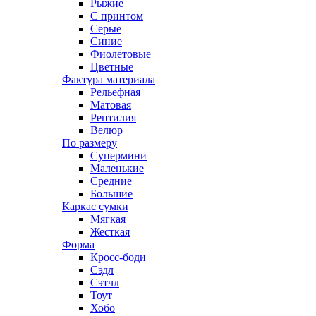
Рыжие
С принтом
Серые
Синие
Фиолетовые
Цветные
Фактура материала
Рельефная
Матовая
Рептилия
Велюр
По размеру
Супермини
Маленькие
Средние
Большие
Каркас сумки
Мягкая
Жесткая
Форма
Кросс-боди
Сэдл
Сэтчл
Тоут
Хобо