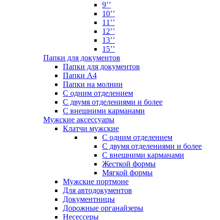
9’’
10’’
11’’
12’’
13’’
15’’
Папки для документов
Папки для документов
Папки А4
Папки на молнии
С одним отделением
С двумя отделениями и более
С внешними карманами
Мужские аксессуары
Клатчи мужские
С одним отделением
С двумя отделениями и более
С внешними карманами
Жесткой формы
Мягкой формы
Мужские портмоне
Для автодокументов
Документницы
Дорожные органайзеры
Несессеры