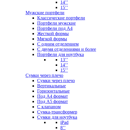
14’’
15’’
Мужские портфели
Классические портфели
Портфели мужские
Портфели под А4
Жесткой формы
Мягкой формы
С одним отделением
С двумя отделениями и более
Портфели для ноутбука
13’’
14’’
15’’
Сумки через плечо
Сумки через плечо
Вертикальные
Горизонтальные
Под А4 формат
Под А5 формат
С клапаном
Сумка-трансформер
Сумки для ноутбука
iPad
8’’