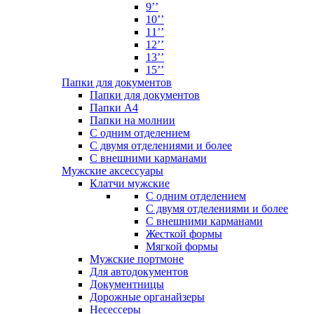
9’’
10’’
11’’
12’’
13’’
15’’
Папки для документов
Папки для документов
Папки А4
Папки на молнии
С одним отделением
С двумя отделениями и более
С внешними карманами
Мужские аксессуары
Клатчи мужские
С одним отделением
С двумя отделениями и более
С внешними карманами
Жесткой формы
Мягкой формы
Мужские портмоне
Для автодокументов
Документницы
Дорожные органайзеры
Несессеры