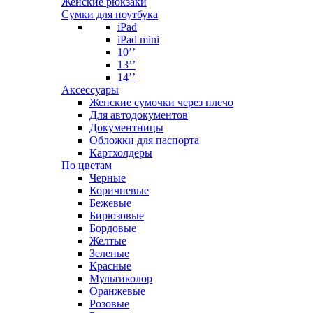
Женские рюкзаки
Сумки для ноутбука
iPad
iPad mini
10’’
13’’
14’’
Аксессуары
Женские сумочки через плечо
Для автодокументов
Документницы
Обложки для паспорта
Картхолдеры
По цветам
Черные
Коричневые
Бежевые
Бирюзовые
Бордовые
Желтые
Зеленые
Красные
Мультиколор
Оранжевые
Розовые