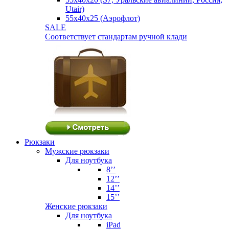
Utair)
55х40х25 (Аэрофлот)
SALE
Соответствует стандартам ручной клади
Рюкзаки
Мужские рюкзаки
Для ноутбука
8’’
12’’
14’’
15’’
Женские рюкзаки
Для ноутбука
iPad