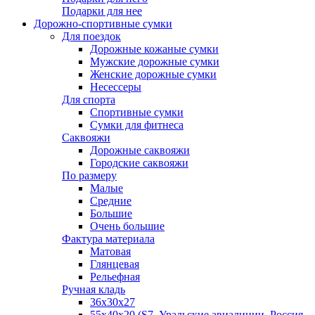
Подарки для нее
Дорожно-спортивные сумки
Для поездок
Дорожные кожаные сумки
Мужские дорожные сумки
Женские дорожные сумки
Несессеры
Для спорта
Спортивные сумки
Сумки для фитнеса
Саквояжи
Дорожные саквояжи
Городские саквояжи
По размеру
Малые
Средние
Большие
Очень большие
Фактура материала
Матовая
Глянцевая
Рельефная
Ручная кладь
36х30x27
55х40х20 (S7, Уральские авиалинии, Россия,