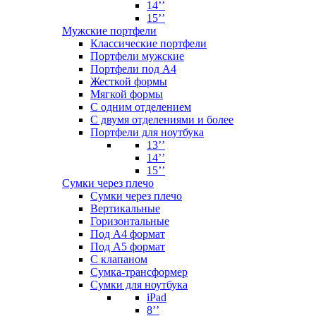
14’’
15’’
Мужские портфели
Классические портфели
Портфели мужские
Портфели под А4
Жесткой формы
Мягкой формы
С одним отделением
С двумя отделениями и более
Портфели для ноутбука
13’’
14’’
15’’
Сумки через плечо
Сумки через плечо
Вертикальные
Горизонтальные
Под А4 формат
Под А5 формат
С клапаном
Сумка-трансформер
Сумки для ноутбука
iPad
8’’