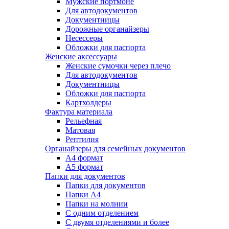
Мужские портмоне
Для автодокументов
Документницы
Дорожные органайзеры
Несессеры
Обложки для паспорта
Женские аксессуары
Женские сумочки через плечо
Для автодокументов
Документницы
Обложки для паспорта
Картхолдеры
Фактура материала
Рельефная
Матовая
Рептилия
Органайзеры для семейных документов
А4 формат
А5 формат
Папки для документов
Папки для документов
Папки А4
Папки на молнии
С одним отделением
С двумя отделениями и более