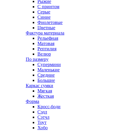
Рыжие
С принтом
Серые
Синие
Фиолетовые
Цветные
Фактура материала
Рельефная
Матовая
Рептилия
Велюр
По размеру
Супермини
Маленькие
Средние
Большие
Каркас сумки
Мягкая
Жесткая
Форма
Кросс-боди
Сэдл
Сэтчл
Тоут
Хобо