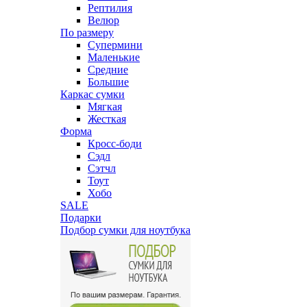
Рептилия
Велюр
По размеру
Супермини
Маленькие
Средние
Большие
Каркас сумки
Мягкая
Жесткая
Форма
Кросс-боди
Сэдл
Сэтчл
Тоут
Хобо
SALE
Подарки
Подбор сумки для ноутбука