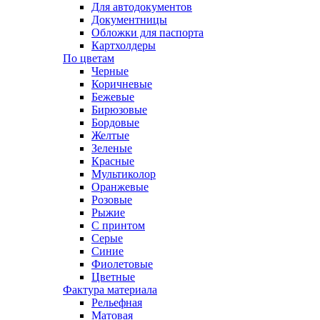
Для автодокументов
Документницы
Обложки для паспорта
Картхолдеры
По цветам
Черные
Коричневые
Бежевые
Бирюзовые
Бордовые
Желтые
Зеленые
Красные
Мультиколор
Оранжевые
Розовые
Рыжие
С принтом
Серые
Синие
Фиолетовые
Цветные
Фактура материала
Рельефная
Матовая