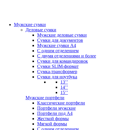
Мужские сумки
Деловые сумки
Мужские деловые сумки
Сумки для документов
Мужские сумки А4
С одним отделением
С двумя отделениями и более
Сумки для командировок
Сумки SLIM-формат
Сумка-трансформер
Сумки для ноутбука
13’’
14’’
15’’
Мужские портфели
Классические портфели
Портфели мужские
Портфели под А4
Жесткой формы
Мягкой формы
С одним отделением