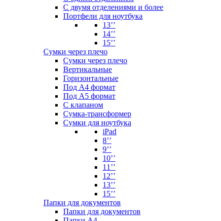
С двумя отделениями и более
Портфели для ноутбука
13’’
14’’
15’’
Сумки через плечо
Сумки через плечо
Вертикальные
Горизонтальные
Под А4 формат
Под А5 формат
С клапаном
Сумка-трансформер
Сумки для ноутбука
iPad
8’’
9’’
10’’
11’’
12’’
13’’
15’’
Папки для документов
Папки для документов
Папки А4