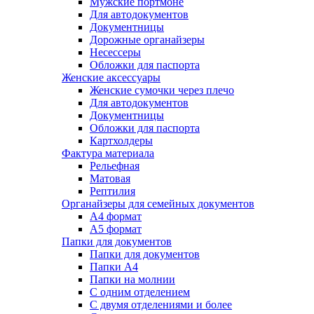
Мужские портмоне
Для автодокументов
Документницы
Дорожные органайзеры
Несессеры
Обложки для паспорта
Женские аксессуары
Женские сумочки через плечо
Для автодокументов
Документницы
Обложки для паспорта
Картхолдеры
Фактура материала
Рельефная
Матовая
Рептилия
Органайзеры для семейных документов
А4 формат
А5 формат
Папки для документов
Папки для документов
Папки А4
Папки на молнии
С одним отделением
С двумя отделениями и более