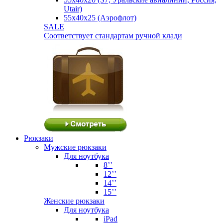
Utair)
55х40х25 (Аэрофлот)
SALE
Соответствует стандартам ручной клади
Рюкзаки
Мужские рюкзаки
Для ноутбука
8’’
12’’
14’’
15’’
Женские рюкзаки
Для ноутбука
iPad