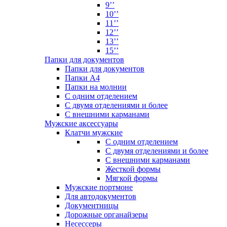
9’’
10’’
11’’
12’’
13’’
15’’
Папки для документов
Папки для документов
Папки А4
Папки на молнии
С одним отделением
С двумя отделениями и более
С внешними карманами
Мужские аксессуары
Клатчи мужские
С одним отделением
С двумя отделениями и более
С внешними карманами
Жесткой формы
Мягкой формы
Мужские портмоне
Для автодокументов
Документницы
Дорожные органайзеры
Несессеры