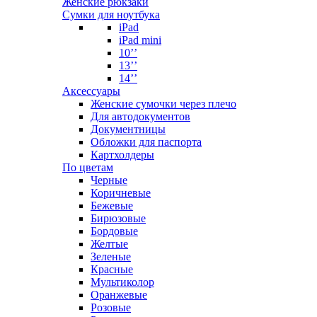
Женские рюкзаки
Сумки для ноутбука
iPad
iPad mini
10’’
13’’
14’’
Аксессуары
Женские сумочки через плечо
Для автодокументов
Документницы
Обложки для паспорта
Картхолдеры
По цветам
Черные
Коричневые
Бежевые
Бирюзовые
Бордовые
Желтые
Зеленые
Красные
Мультиколор
Оранжевые
Розовые