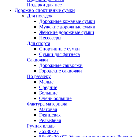
Подарки для нее
Дорожно-спортивные сумки
Для поездок
Дорожные кожаные сумки
Мужские дорожные сумки
Женские дорожные сумки
Несессеры
Для спорта
Спортивные сумки
Сумки для фитнеса
Саквояжи
Дорожные саквояжи
Городские саквояжи
По размеру
Малые
Средние
Большие
Очень большие
Фактура материала
Матовая
Глянцевая
Рельефная
Ручная кладь
36х30x27
55х40х20 (S7, Уральские авиалинии, Россия,