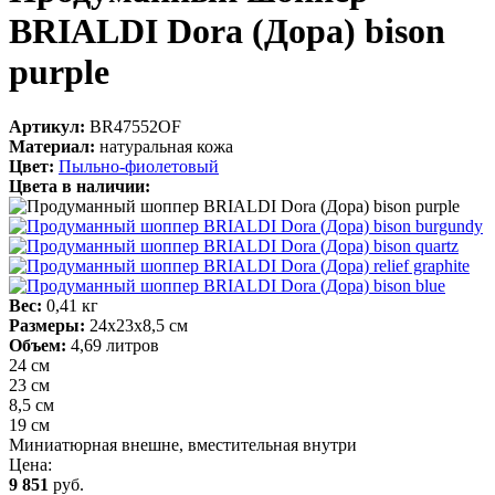
BRIALDI Dora (Дора) bison
purple
Артикул:
BR47552OF
Материал:
натуральная кожа
Цвет:
Пыльно-фиолетовый
Цвета в наличии:
Вес:
0,41 кг
Размеры:
24х23х8,5 см
Объем:
4,69 литров
24 см
23 см
8,5 см
19 см
Миниатюрная внешне, вместительная внутри
Цена:
9 851
руб.