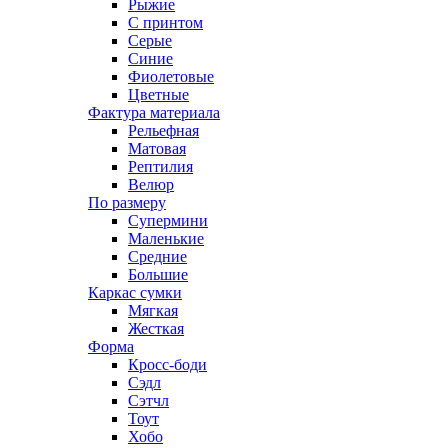
Рыжие
С принтом
Серые
Синие
Фиолетовые
Цветные
Фактура материала
Рельефная
Матовая
Рептилия
Велюр
По размеру
Супермини
Маленькие
Средние
Большие
Каркас сумки
Мягкая
Жесткая
Форма
Кросс-боди
Сэдл
Сэтчл
Тоут
Хобо