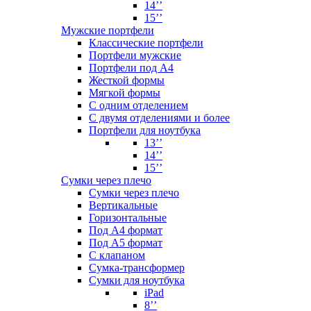
14’’
15’’
Мужские портфели
Классические портфели
Портфели мужские
Портфели под А4
Жесткой формы
Мягкой формы
С одним отделением
С двумя отделениями и более
Портфели для ноутбука
13’’
14’’
15’’
Сумки через плечо
Сумки через плечо
Вертикальные
Горизонтальные
Под А4 формат
Под А5 формат
С клапаном
Сумка-трансформер
Сумки для ноутбука
iPad
8’’