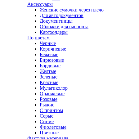
Аксессуары
Женские сумочки через плечо
Для автодокументов
Документницы
Обложки для паспорта
Картхолдеры
По цветам
Черные
Коричневые
Бежевые
Бирюзовые
Бордовые
Желтые
Зеленые
Красные
Мультиколор
Оранжевые
Розовые
Рыжие
С принтом
Серые
Синие
Фиолетовые
Цветные
Фактура материала