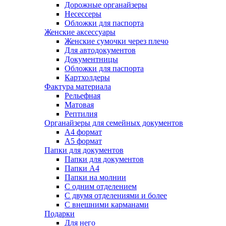
Дорожные органайзеры
Несессеры
Обложки для паспорта
Женские аксессуары
Женские сумочки через плечо
Для автодокументов
Документницы
Обложки для паспорта
Картхолдеры
Фактура материала
Рельефная
Матовая
Рептилия
Органайзеры для семейных документов
А4 формат
А5 формат
Папки для документов
Папки для документов
Папки А4
Папки на молнии
С одним отделением
С двумя отделениями и более
С внешними карманами
Подарки
Для него