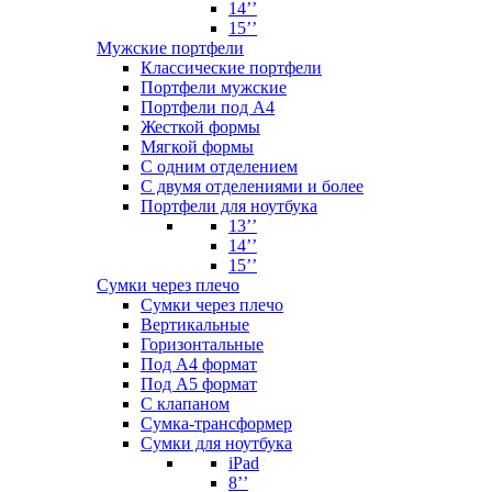
14’’
15’’
Мужские портфели
Классические портфели
Портфели мужские
Портфели под А4
Жесткой формы
Мягкой формы
С одним отделением
С двумя отделениями и более
Портфели для ноутбука
13’’
14’’
15’’
Сумки через плечо
Сумки через плечо
Вертикальные
Горизонтальные
Под А4 формат
Под А5 формат
С клапаном
Сумка-трансформер
Сумки для ноутбука
iPad
8’’