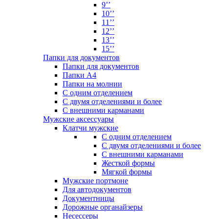
9’’
10’’
11’’
12’’
13’’
15’’
Папки для документов
Папки для документов
Папки А4
Папки на молнии
С одним отделением
С двумя отделениями и более
С внешними карманами
Мужские аксессуары
Клатчи мужские
С одним отделением
С двумя отделениями и более
С внешними карманами
Жесткой формы
Мягкой формы
Мужские портмоне
Для автодокументов
Документницы
Дорожные органайзеры
Несессеры