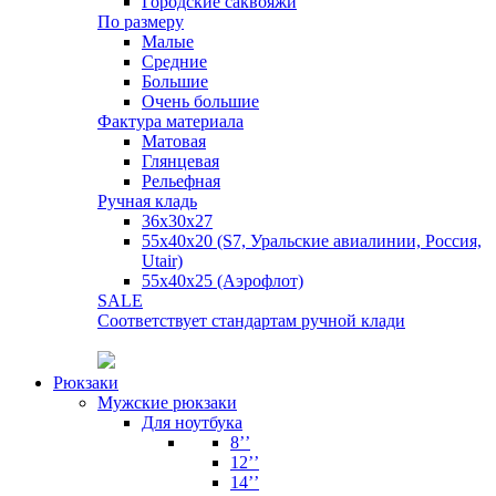
Городские саквояжи
По размеру
Малые
Средние
Большие
Очень большие
Фактура материала
Матовая
Глянцевая
Рельефная
Ручная кладь
36х30x27
55х40х20 (S7, Уральские авиалинии, Россия,
Utair)
55х40х25 (Аэрофлот)
SALE
Соответствует стандартам ручной клади
Рюкзаки
Мужские рюкзаки
Для ноутбука
8’’
12’’
14’’