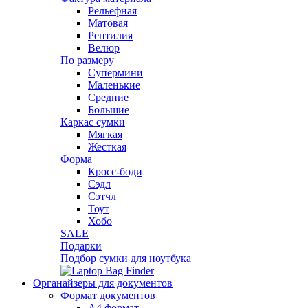
Рельефная
Матовая
Рептилия
Велюр
По размеру
Супермини
Маленькие
Средние
Большие
Каркас сумки
Мягкая
Жесткая
Форма
Кросс-боди
Сэдл
Сэтчл
Тоут
Хобо
SALE
Подарки
Подбор сумки для ноутбука
Органайзеры для документов
Формат документов
А4 формат