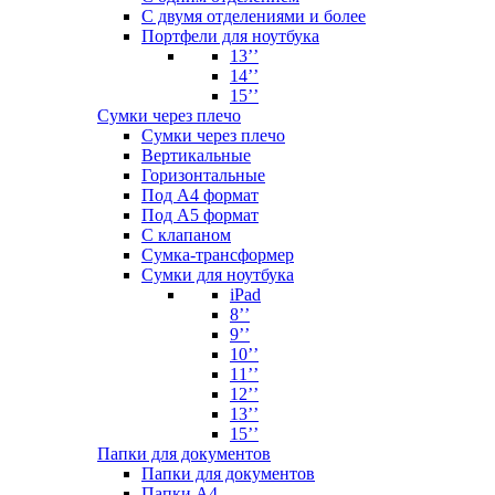
С двумя отделениями и более
Портфели для ноутбука
13’’
14’’
15’’
Сумки через плечо
Сумки через плечо
Вертикальные
Горизонтальные
Под А4 формат
Под А5 формат
С клапаном
Сумка-трансформер
Сумки для ноутбука
iPad
8’’
9’’
10’’
11’’
12’’
13’’
15’’
Папки для документов
Папки для документов
Папки А4