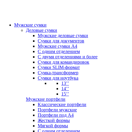
Мужские сумки
Деловые сумки
Мужские деловые сумки
Сумки для документов
Мужские сумки А4
С одним отделением
С двумя отделениями и более
Сумки для командировок
Сумки SLIM-формат
Сумка-трансформер
Сумки для ноутбука
13’’
14’’
15’’
Мужские портфели
Классические портфели
Портфели мужские
Портфели под А4
Жесткой формы
Мягкой формы
С одним отделением