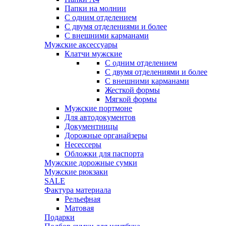
Папки на молнии
С одним отделением
С двумя отделениями и более
С внешними карманами
Мужские аксессуары
Клатчи мужские
С одним отделением
С двумя отделениями и более
С внешними карманами
Жесткой формы
Мягкой формы
Мужские портмоне
Для автодокументов
Документницы
Дорожные органайзеры
Несессеры
Обложки для паспорта
Мужские дорожные сумки
Мужские рюкзаки
SALE
Фактура материала
Рельефная
Матовая
Подарки