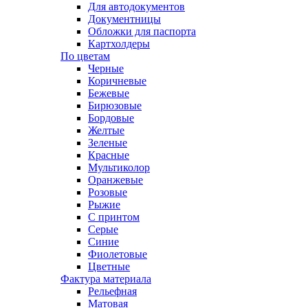
Для автодокументов
Документницы
Обложки для паспорта
Картхолдеры
По цветам
Черные
Коричневые
Бежевые
Бирюзовые
Бордовые
Желтые
Зеленые
Красные
Мультиколор
Оранжевые
Розовые
Рыжие
С принтом
Серые
Синие
Фиолетовые
Цветные
Фактура материала
Рельефная
Матовая