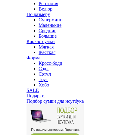
Рептилия
Велюр
По размеру
Супермини
Маленькие
Средние
Большие
Каркас сумки
Мягкая
Жесткая
Форма
Кросс-боди
Сэдл
Сэтчл
Тоут
Хобо
SALE
Подарки
Подбор сумки для ноутбука