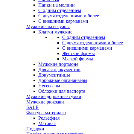
Папки на молнии
С одним отделением
С двумя отделениями и более
С внешними карманами
Мужские аксессуары
Клатчи мужские
С одним отделением
С двумя отделениями и более
С внешними карманами
Жесткой формы
Мягкой формы
Мужские портмоне
Для автодокументов
Документницы
Дорожные органайзеры
Несессеры
Обложки для паспорта
Мужские дорожные сумки
Мужские рюкзаки
SALE
Фактура материала
Рельефная
Матовая
Подарки