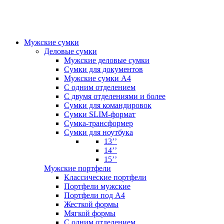
Мужские сумки
Деловые сумки
Мужские деловые сумки
Сумки для документов
Мужские сумки А4
С одним отделением
С двумя отделениями и более
Сумки для командировок
Сумки SLIM-формат
Сумка-трансформер
Сумки для ноутбука
13’’
14’’
15’’
Мужские портфели
Классические портфели
Портфели мужские
Портфели под А4
Жесткой формы
Мягкой формы
С одним отделением