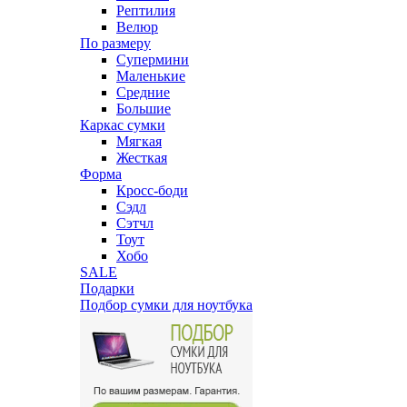
Рептилия
Велюр
По размеру
Супермини
Маленькие
Средние
Большие
Каркас сумки
Мягкая
Жесткая
Форма
Кросс-боди
Сэдл
Сэтчл
Тоут
Хобо
SALE
Подарки
Подбор сумки для ноутбука