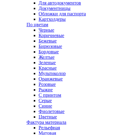
Для автодокументов
Документницы
Обложки для паспорта
Картхолдеры
По цветам
Черные
Коричневые
Бежевые
Бирюзовые
Бордовые
Желтые
Зеленые
Красные
Мультиколор
Оранжевые
Розовые
Рыжие
С принтом
Серые
Синие
Фиолетовые
Цветные
Фактура материала
Рельефная
Матовая