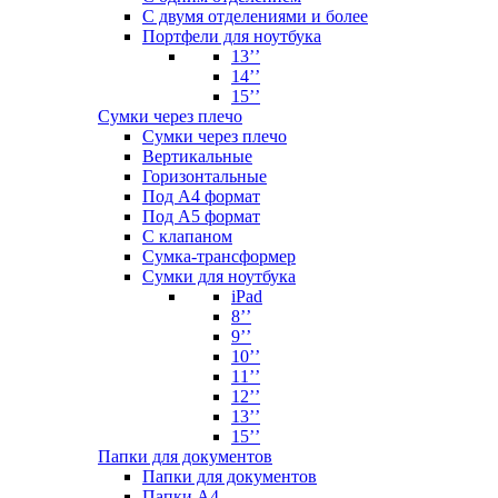
С двумя отделениями и более
Портфели для ноутбука
13’’
14’’
15’’
Сумки через плечо
Сумки через плечо
Вертикальные
Горизонтальные
Под А4 формат
Под А5 формат
С клапаном
Сумка-трансформер
Сумки для ноутбука
iPad
8’’
9’’
10’’
11’’
12’’
13’’
15’’
Папки для документов
Папки для документов
Папки А4