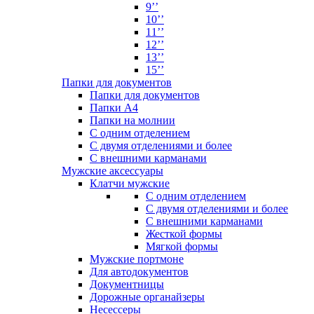
9’’
10’’
11’’
12’’
13’’
15’’
Папки для документов
Папки для документов
Папки А4
Папки на молнии
С одним отделением
С двумя отделениями и более
С внешними карманами
Мужские аксессуары
Клатчи мужские
С одним отделением
С двумя отделениями и более
С внешними карманами
Жесткой формы
Мягкой формы
Мужские портмоне
Для автодокументов
Документницы
Дорожные органайзеры
Несессеры