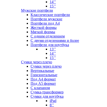
14’’
15’’
Мужские портфели
Классические портфели
Портфели мужские
Портфели под А4
Жесткой формы
Мягкой формы
С одним отделением
С двумя отделениями и более
Портфели для ноутбука
13’’
14’’
15’’
Сумки через плечо
Сумки через плечо
Вертикальные
Горизонтальные
Под А4 формат
Под А5 формат
С клапаном
Сумка-трансформер
Сумки для ноутбука
iPad
8’’