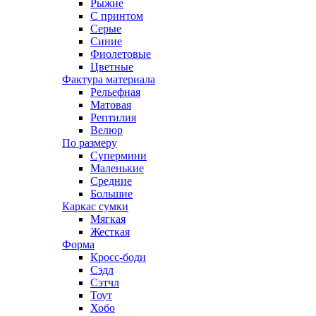
Рыжие
С принтом
Серые
Синие
Фиолетовые
Цветные
Фактура материала
Рельефная
Матовая
Рептилия
Велюр
По размеру
Супермини
Маленькие
Средние
Большие
Каркас сумки
Мягкая
Жесткая
Форма
Кросс-боди
Сэдл
Сэтчл
Тоут
Хобо