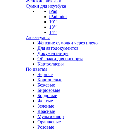
Женские рюкзаки
Сумки для ноутбука
iPad
iPad mini
10’’
13’’
14’’
Аксессуары
Женские сумочки через плечо
Для автодокументов
Документницы
Обложки для паспорта
Картхолдеры
По цветам
Черные
Коричневые
Бежевые
Бирюзовые
Бордовые
Желтые
Зеленые
Красные
Мультиколор
Оранжевые
Розовые