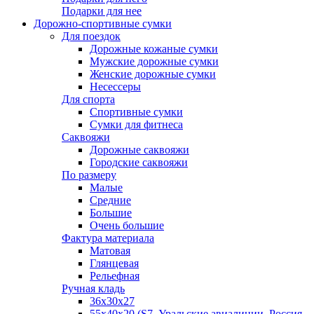
Подарки для нее
Дорожно-спортивные сумки
Для поездок
Дорожные кожаные сумки
Мужские дорожные сумки
Женские дорожные сумки
Несессеры
Для спорта
Спортивные сумки
Сумки для фитнеса
Саквояжи
Дорожные саквояжи
Городские саквояжи
По размеру
Малые
Средние
Большие
Очень большие
Фактура материала
Матовая
Глянцевая
Рельефная
Ручная кладь
36х30x27
55х40х20 (S7, Уральские авиалинии, Россия,