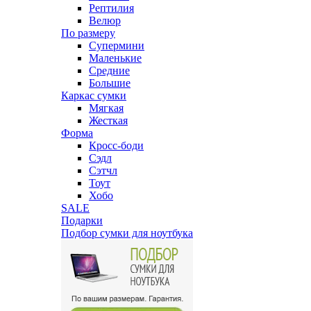
Рептилия
Велюр
По размеру
Супермини
Маленькие
Средние
Большие
Каркас сумки
Мягкая
Жесткая
Форма
Кросс-боди
Сэдл
Сэтчл
Тоут
Хобо
SALE
Подарки
Подбор сумки для ноутбука