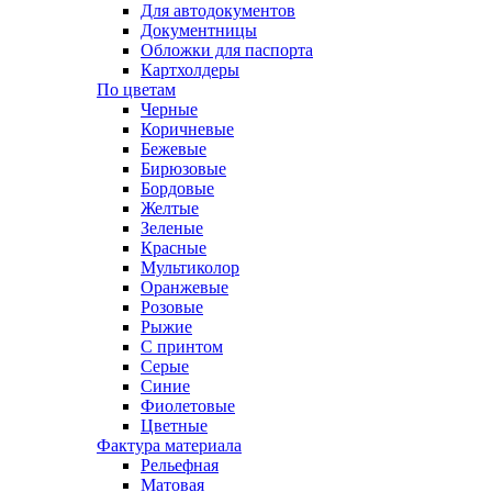
Для автодокументов
Документницы
Обложки для паспорта
Картхолдеры
По цветам
Черные
Коричневые
Бежевые
Бирюзовые
Бордовые
Желтые
Зеленые
Красные
Мультиколор
Оранжевые
Розовые
Рыжие
С принтом
Серые
Синие
Фиолетовые
Цветные
Фактура материала
Рельефная
Матовая