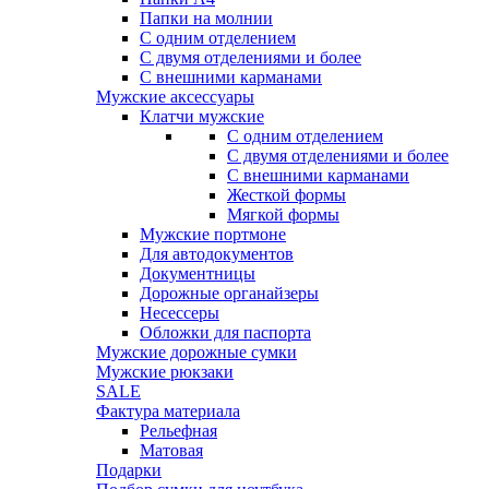
Папки на молнии
С одним отделением
С двумя отделениями и более
С внешними карманами
Мужские аксессуары
Клатчи мужские
С одним отделением
С двумя отделениями и более
С внешними карманами
Жесткой формы
Мягкой формы
Мужские портмоне
Для автодокументов
Документницы
Дорожные органайзеры
Несессеры
Обложки для паспорта
Мужские дорожные сумки
Мужские рюкзаки
SALE
Фактура материала
Рельефная
Матовая
Подарки