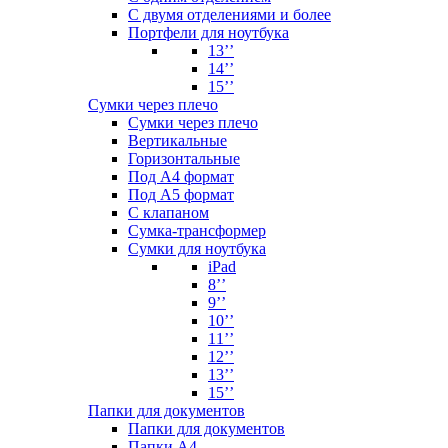
С двумя отделениями и более
Портфели для ноутбука
13’’
14’’
15’’
Сумки через плечо
Сумки через плечо
Вертикальные
Горизонтальные
Под А4 формат
Под А5 формат
С клапаном
Сумка-трансформер
Сумки для ноутбука
iPad
8’’
9’’
10’’
11’’
12’’
13’’
15’’
Папки для документов
Папки для документов
Папки А4