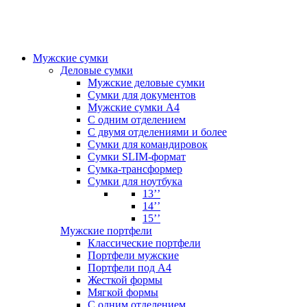
Мужские сумки
Деловые сумки
Мужские деловые сумки
Сумки для документов
Мужские сумки А4
С одним отделением
С двумя отделениями и более
Сумки для командировок
Сумки SLIM-формат
Сумка-трансформер
Сумки для ноутбука
13’’
14’’
15’’
Мужские портфели
Классические портфели
Портфели мужские
Портфели под А4
Жесткой формы
Мягкой формы
С одним отделением