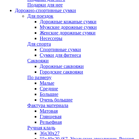
Подарки для нее
Дорожно-спортивные сумки
Для поездок
Дорожные кожаные сумки
Мужские дорожные сумки
Женские дорожные сумки
Несессеры
Для спорта
Спортивные сумки
Сумки для фитнеса
Саквояжи
Дорожные саквояжи
Городские саквояжи
По размеру
Малые
Средние
Большие
Очень большие
Фактура материала
Матовая
Глянцевая
Рельефная
Ручная кладь
36х30x27
55х40х20 (S7, Уральские авиалинии, Россия,