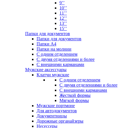
9’’
10’’
11’’
12’’
13’’
15’’
Папки для документов
Папки для документов
Папки А4
Папки на молнии
С одним отделением
С двумя отделениями и более
С внешними карманами
Мужские аксессуары
Клатчи мужские
С одним отделением
С двумя отделениями и более
С внешними карманами
Жесткой формы
Мягкой формы
Мужские портмоне
Для автодокументов
Документницы
Дорожные органайзеры
Несессеры