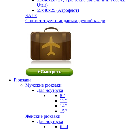
Utair)
55х40х25 (Аэрофлот)
SALE
Соответствует стандартам ручной клади
Рюкзаки
Мужские рюкзаки
Для ноутбука
8’’
12’’
14’’
15’’
Женские рюкзаки
Для ноутбука
iPad