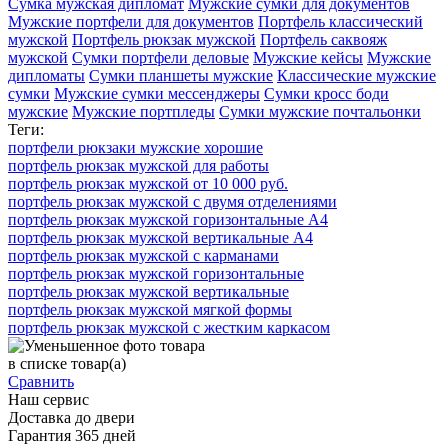
Сумка мужская дипломат
Мужские сумки для документов
Мужские портфели для документов
Портфель классический
мужской
Портфель рюкзак мужской
Портфель саквояж
мужской
Сумки портфели деловые
Мужские кейсы
Мужские
дипломаты
Сумки планшеты мужские
Классические мужские
сумки
Мужские сумки мессенджеры
Сумки кросс боди
мужские
Мужские портпледы
Сумки мужские почтальонки
Теги:
портфели рюкзаки мужские хорошие
портфель рюкзак мужской для работы
портфель рюкзак мужской от 10 000 руб.
портфель рюкзак мужской с двумя отделениями
портфель рюкзак мужской горизонтальные А4
портфель рюкзак мужской вертикальные А4
портфель рюкзак мужской с карманами
портфель рюкзак мужской горизонтальные
портфель рюкзак мужской вертикальные
портфель рюкзак мужской мягкой формы
портфель рюкзак мужской с жестким каркасом
в списке
товар(а)
Сравнить
Наш сервис
Доставка до двери
Гарантия 365 дней