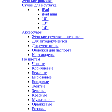
Женские рюкзаки
Сумки для ноутбука
iPad
iPad mini
10’’
13’’
14’’
Аксессуары
Женские сумочки через плечо
Для автодокументов
Документницы
Обложки для паспорта
Картхолдеры
По цветам
Черные
Коричневые
Бежевые
Бирюзовые
Бордовые
Желтые
Зеленые
Красные
Мультиколор
Оранжевые
Розовые