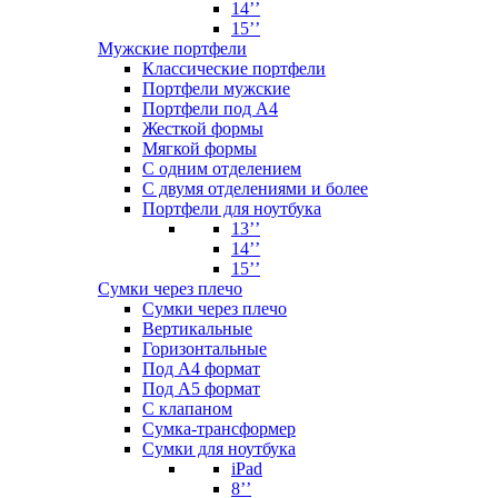
14’’
15’’
Мужские портфели
Классические портфели
Портфели мужские
Портфели под А4
Жесткой формы
Мягкой формы
С одним отделением
С двумя отделениями и более
Портфели для ноутбука
13’’
14’’
15’’
Сумки через плечо
Сумки через плечо
Вертикальные
Горизонтальные
Под А4 формат
Под А5 формат
С клапаном
Сумка-трансформер
Сумки для ноутбука
iPad
8’’