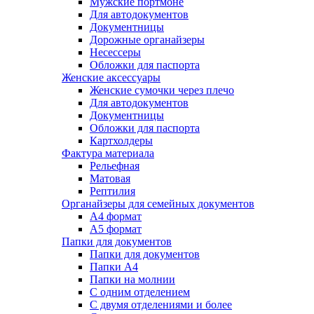
Мужские портмоне
Для автодокументов
Документницы
Дорожные органайзеры
Несессеры
Обложки для паспорта
Женские аксессуары
Женские сумочки через плечо
Для автодокументов
Документницы
Обложки для паспорта
Картхолдеры
Фактура материала
Рельефная
Матовая
Рептилия
Органайзеры для семейных документов
А4 формат
А5 формат
Папки для документов
Папки для документов
Папки А4
Папки на молнии
С одним отделением
С двумя отделениями и более