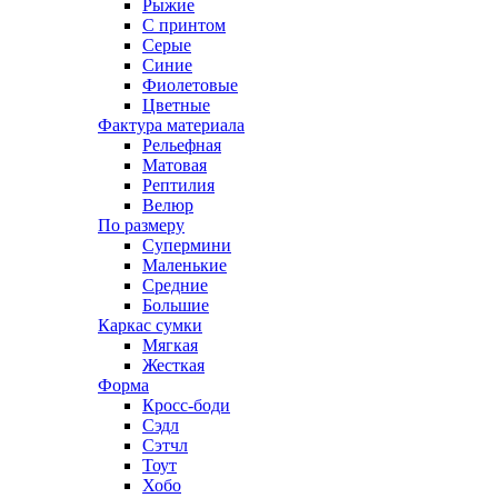
Рыжие
С принтом
Серые
Синие
Фиолетовые
Цветные
Фактура материала
Рельефная
Матовая
Рептилия
Велюр
По размеру
Супермини
Маленькие
Средние
Большие
Каркас сумки
Мягкая
Жесткая
Форма
Кросс-боди
Сэдл
Сэтчл
Тоут
Хобо