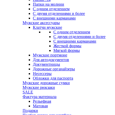
Папки на молнии
С одним отделением
С двумя отделениями и более
С внешними карманами
Мужские аксессуары
Клатчи мужские
С одним отделением
С двумя отделениями и более
С внешними карманами
Жесткой формы
Мягкой формы
Мужские портмоне
Для автодокументов
Документницы
Дорожные органайзеры
Несессеры
Обложки для паспорта
Мужские дорожные сумки
Мужские рюкзаки
SALE
Фактура материала
Рельефная
Матовая
Подарки