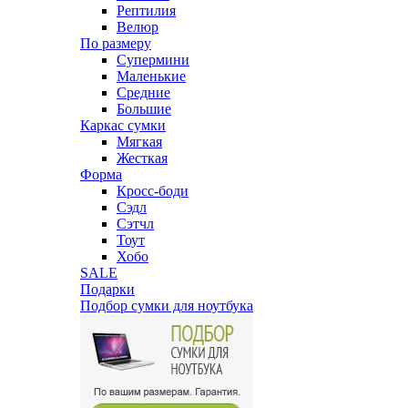
Рептилия
Велюр
По размеру
Супермини
Маленькие
Средние
Большие
Каркас сумки
Мягкая
Жесткая
Форма
Кросс-боди
Сэдл
Сэтчл
Тоут
Хобо
SALE
Подарки
Подбор сумки для ноутбука