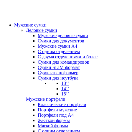
Мужские сумки
Деловые сумки
Мужские деловые сумки
Сумки для документов
Мужские сумки А4
С одним отделением
С двумя отделениями и более
Сумки для командировок
Сумки SLIM-формат
Сумка-трансформер
Сумки для ноутбука
13’’
14’’
15’’
Мужские портфели
Классические портфели
Портфели мужские
Портфели под А4
Жесткой формы
Мягкой формы
С одним отделением