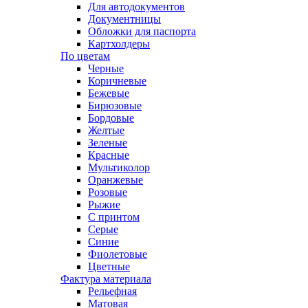
Для автодокументов
Документницы
Обложки для паспорта
Картхолдеры
По цветам
Черные
Коричневые
Бежевые
Бирюзовые
Бордовые
Желтые
Зеленые
Красные
Мультиколор
Оранжевые
Розовые
Рыжие
С принтом
Серые
Синие
Фиолетовые
Цветные
Фактура материала
Рельефная
Матовая