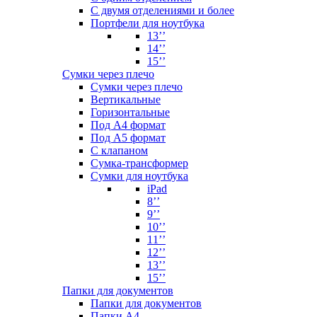
С двумя отделениями и более
Портфели для ноутбука
13’’
14’’
15’’
Сумки через плечо
Сумки через плечо
Вертикальные
Горизонтальные
Под А4 формат
Под А5 формат
С клапаном
Сумка-трансформер
Сумки для ноутбука
iPad
8’’
9’’
10’’
11’’
12’’
13’’
15’’
Папки для документов
Папки для документов
Папки А4