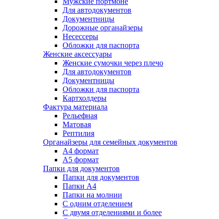
Мужские портмоне
Для автодокументов
Документницы
Дорожные органайзеры
Несессеры
Обложки для паспорта
Женские аксессуары
Женские сумочки через плечо
Для автодокументов
Документницы
Обложки для паспорта
Картхолдеры
Фактура материала
Рельефная
Матовая
Рептилия
Органайзеры для семейных документов
А4 формат
А5 формат
Папки для документов
Папки для документов
Папки А4
Папки на молнии
С одним отделением
С двумя отделениями и более