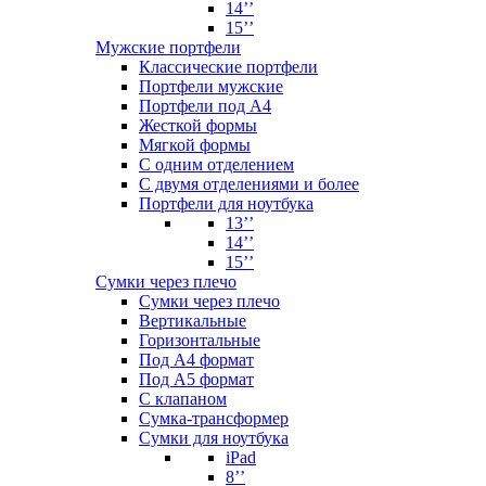
14’’
15’’
Мужские портфели
Классические портфели
Портфели мужские
Портфели под А4
Жесткой формы
Мягкой формы
С одним отделением
С двумя отделениями и более
Портфели для ноутбука
13’’
14’’
15’’
Сумки через плечо
Сумки через плечо
Вертикальные
Горизонтальные
Под А4 формат
Под А5 формат
С клапаном
Сумка-трансформер
Сумки для ноутбука
iPad
8’’