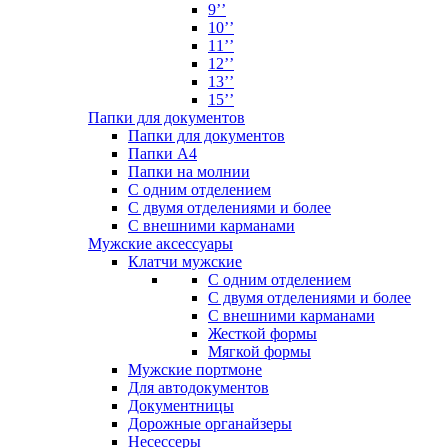
9’’
10’’
11’’
12’’
13’’
15’’
Папки для документов
Папки для документов
Папки А4
Папки на молнии
С одним отделением
С двумя отделениями и более
С внешними карманами
Мужские аксессуары
Клатчи мужские
С одним отделением
С двумя отделениями и более
С внешними карманами
Жесткой формы
Мягкой формы
Мужские портмоне
Для автодокументов
Документницы
Дорожные органайзеры
Несессеры