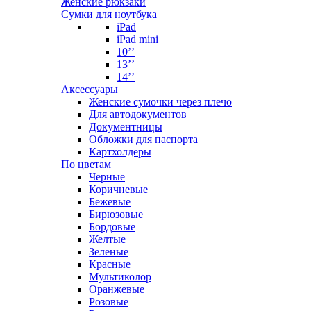
Женские рюкзаки
Сумки для ноутбука
iPad
iPad mini
10’’
13’’
14’’
Аксессуары
Женские сумочки через плечо
Для автодокументов
Документницы
Обложки для паспорта
Картхолдеры
По цветам
Черные
Коричневые
Бежевые
Бирюзовые
Бордовые
Желтые
Зеленые
Красные
Мультиколор
Оранжевые
Розовые