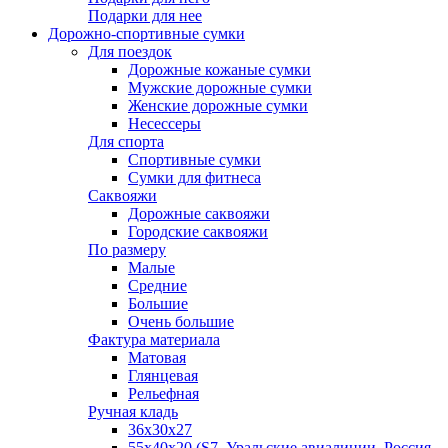
Подарки для нее
Дорожно-спортивные сумки
Для поездок
Дорожные кожаные сумки
Мужские дорожные сумки
Женские дорожные сумки
Несессеры
Для спорта
Спортивные сумки
Сумки для фитнеса
Саквояжи
Дорожные саквояжи
Городские саквояжи
По размеру
Малые
Средние
Большие
Очень большие
Фактура материала
Матовая
Глянцевая
Рельефная
Ручная кладь
36х30x27
55х40х20 (S7, Уральские авиалинии, Россия,