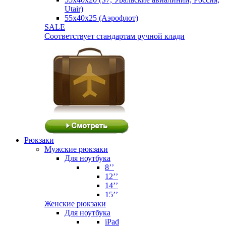
Utair)
55х40х25 (Аэрофлот)
SALE
Соответствует стандартам ручной клади
Рюкзаки
Мужские рюкзаки
Для ноутбука
8’’
12’’
14’’
15’’
Женские рюкзаки
Для ноутбука
iPad