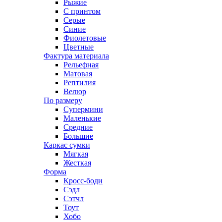
Рыжие
С принтом
Серые
Синие
Фиолетовые
Цветные
Фактура материала
Рельефная
Матовая
Рептилия
Велюр
По размеру
Супермини
Маленькие
Средние
Большие
Каркас сумки
Мягкая
Жесткая
Форма
Кросс-боди
Сэдл
Сэтчл
Тоут
Хобо