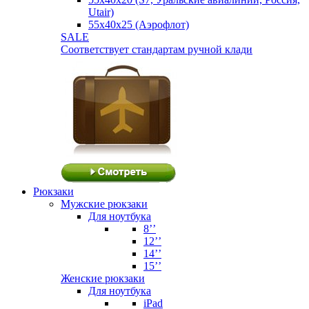
Utair)
55х40х25 (Аэрофлот)
SALE
Соответствует стандартам ручной клади
Рюкзаки
Мужские рюкзаки
Для ноутбука
8’’
12’’
14’’
15’’
Женские рюкзаки
Для ноутбука
iPad