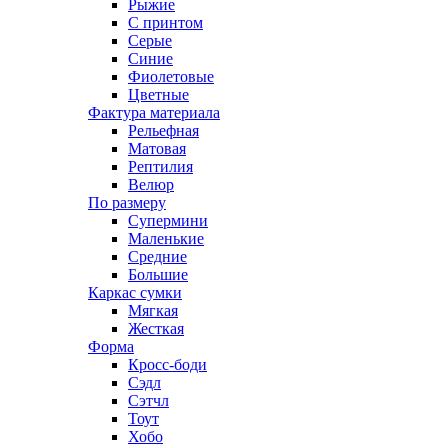
Рыжие
С принтом
Серые
Синие
Фиолетовые
Цветные
Фактура материала
Рельефная
Матовая
Рептилия
Велюр
По размеру
Супермини
Маленькие
Средние
Большие
Каркас сумки
Мягкая
Жесткая
Форма
Кросс-боди
Сэдл
Сэтчл
Тоут
Хобо