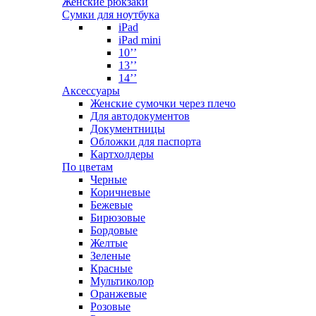
Женские рюкзаки
Сумки для ноутбука
iPad
iPad mini
10’’
13’’
14’’
Аксессуары
Женские сумочки через плечо
Для автодокументов
Документницы
Обложки для паспорта
Картхолдеры
По цветам
Черные
Коричневые
Бежевые
Бирюзовые
Бордовые
Желтые
Зеленые
Красные
Мультиколор
Оранжевые
Розовые