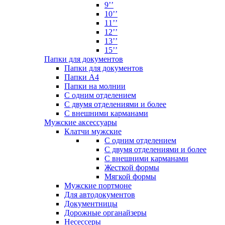
9’’
10’’
11’’
12’’
13’’
15’’
Папки для документов
Папки для документов
Папки А4
Папки на молнии
С одним отделением
С двумя отделениями и более
С внешними карманами
Мужские аксессуары
Клатчи мужские
С одним отделением
С двумя отделениями и более
С внешними карманами
Жесткой формы
Мягкой формы
Мужские портмоне
Для автодокументов
Документницы
Дорожные органайзеры
Несессеры