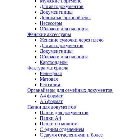
Мужские портмоне
Для автодокументов
Документницы
Дорожные органайзеры
Несессеры
Обложки для паспорта
Женские аксессуары
Женские сумочки через плечо
Для автодокументов
Документницы
Обложки для паспорта
Картхолдеры
Фактура материала
Рельефная
Матовая
Рептилия
Органайзеры для семейных документов
А4 формат
А5 формат
Папки для документов
Папки для документов
Папки А4
Папки на молнии
С одним отделением
С двумя отделениями и более