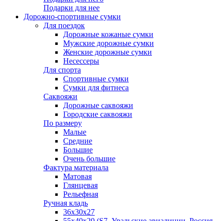
Подарки для нее
Дорожно-спортивные сумки
Для поездок
Дорожные кожаные сумки
Мужские дорожные сумки
Женские дорожные сумки
Несессеры
Для спорта
Спортивные сумки
Сумки для фитнеса
Саквояжи
Дорожные саквояжи
Городские саквояжи
По размеру
Малые
Средние
Большие
Очень большие
Фактура материала
Матовая
Глянцевая
Рельефная
Ручная кладь
36х30x27
55х40х20 (S7, Уральские авиалинии, Россия,