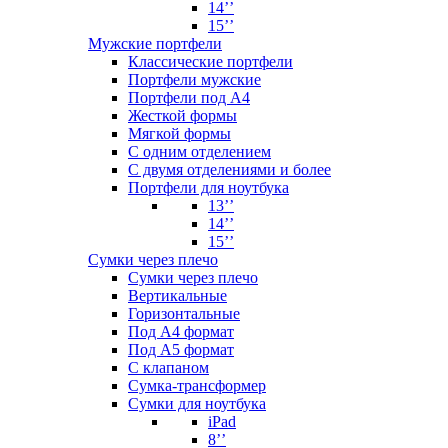
14’’
15’’
Мужские портфели
Классические портфели
Портфели мужские
Портфели под А4
Жесткой формы
Мягкой формы
С одним отделением
С двумя отделениями и более
Портфели для ноутбука
13’’
14’’
15’’
Сумки через плечо
Сумки через плечо
Вертикальные
Горизонтальные
Под А4 формат
Под А5 формат
С клапаном
Сумка-трансформер
Сумки для ноутбука
iPad
8’’