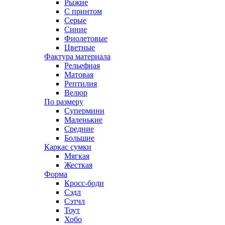
Рыжие
С принтом
Серые
Синие
Фиолетовые
Цветные
Фактура материала
Рельефная
Матовая
Рептилия
Велюр
По размеру
Супермини
Маленькие
Средние
Большие
Каркас сумки
Мягкая
Жесткая
Форма
Кросс-боди
Сэдл
Сэтчл
Тоут
Хобо