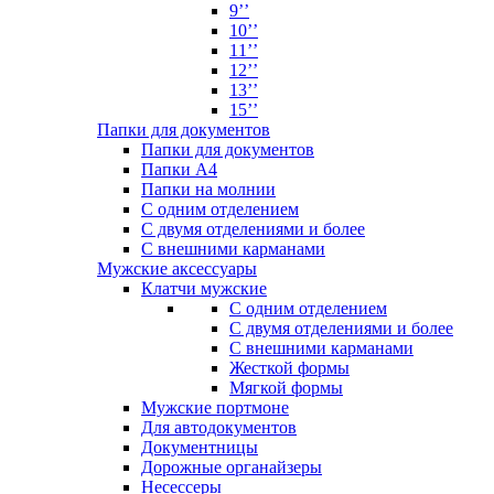
9’’
10’’
11’’
12’’
13’’
15’’
Папки для документов
Папки для документов
Папки А4
Папки на молнии
С одним отделением
С двумя отделениями и более
С внешними карманами
Мужские аксессуары
Клатчи мужские
С одним отделением
С двумя отделениями и более
С внешними карманами
Жесткой формы
Мягкой формы
Мужские портмоне
Для автодокументов
Документницы
Дорожные органайзеры
Несессеры