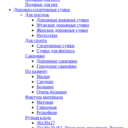
Подарки для нее
Дорожно-спортивные сумки
Для поездок
Дорожные кожаные сумки
Мужские дорожные сумки
Женские дорожные сумки
Несессеры
Для спорта
Спортивные сумки
Сумки для фитнеса
Саквояжи
Дорожные саквояжи
Городские саквояжи
По размеру
Малые
Средние
Большие
Очень большие
Фактура материала
Матовая
Глянцевая
Рельефная
Ручная кладь
36х30x27
55х40х20 (S7, Уральские авиалинии, Россия,