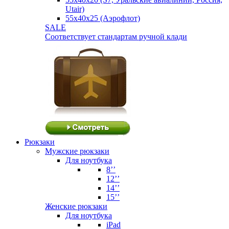
Utair)
55х40х25 (Аэрофлот)
SALE
Соответствует стандартам ручной клади
Рюкзаки
Мужские рюкзаки
Для ноутбука
8’’
12’’
14’’
15’’
Женские рюкзаки
Для ноутбука
iPad