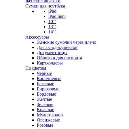
Женские рюкзаки
Сумки для ноутбука
iPad
iPad mini
10’’
13’’
14’’
Аксессуары
Женские сумочки через плечо
Для автодокументов
Документницы
Обложки для паспорта
Картхолдеры
По цветам
Черные
Коричневые
Бежевые
Бирюзовые
Бордовые
Желтые
Зеленые
Красные
Мультиколор
Оранжевые
Розовые