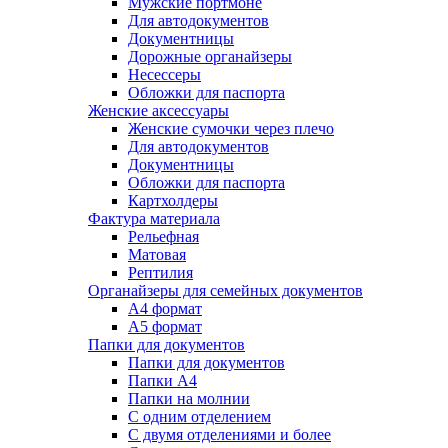
Мужские портмоне
Для автодокументов
Документницы
Дорожные органайзеры
Несессеры
Обложки для паспорта
Женские аксессуары
Женские сумочки через плечо
Для автодокументов
Документницы
Обложки для паспорта
Картхолдеры
Фактура материала
Рельефная
Матовая
Рептилия
Органайзеры для семейных документов
А4 формат
А5 формат
Папки для документов
Папки для документов
Папки А4
Папки на молнии
С одним отделением
С двумя отделениями и более