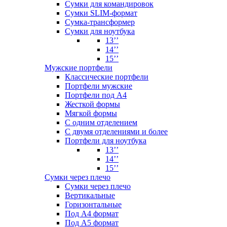
Сумки для командировок
Сумки SLIM-формат
Сумка-трансформер
Сумки для ноутбука
13’’
14’’
15’’
Мужские портфели
Классические портфели
Портфели мужские
Портфели под А4
Жесткой формы
Мягкой формы
С одним отделением
С двумя отделениями и более
Портфели для ноутбука
13’’
14’’
15’’
Сумки через плечо
Сумки через плечо
Вертикальные
Горизонтальные
Под А4 формат
Под А5 формат