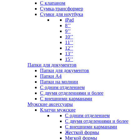
С клапаном
Сумка-трансформер
Сумки для ноутбука
iPad
8’’
9’’
10’’
11’’
12’’
13’’
15’’
Папки для документов
Папки для документов
Папки А4
Папки на молнии
С одним отделением
С двумя отделениями и более
С внешними карманами
Мужские аксессуары
Клатчи мужские
С одним отделением
С двумя отделениями и более
С внешними карманами
Жесткой формы
Мягкой формы