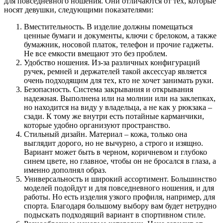
для повседневного ношения. Они отличаются от тех, которые
носят девушки, следующими показателями:
Вместительность. В изделие должны помещаться
ценные бумаги и документы, ключи с брелоком, а также
бумажник, носовой платок, телефон и прочие гаджеты.
Не все емкости вмещают это без проблем.
Удобство ношения. Из-за различных конфигураций
ручек, ремней и держателей такой аксессуар является
очень подходящим для тех, кто не хочет занимать руки.
Безопасность. Система закрывания и открывания
надежная. Выполнена или на молнии или на заклепках,
но находится на виду у владельца, а не как у рюкзака –
сзади. К тому же внутри есть потайные карманчики,
которые удобно организуют пространство.
Стильный дизайн. Материал – кожа, только она
выглядит дорого, но не вычурно, а строго и изящно.
Вариант может быть в черном, коричневом и глубоко
синем цвете, но главное, чтобы он не бросался в глаза, а
именно дополнял образ.
Универсальность и широкий ассортимент. Большинство
моделей подойдут и для повседневного ношения, и для
работы. Но есть изделия узкого профиля, например, для
спорта. Благодаря большому выбору вам будет нетрудно
подыскать подходящий вариант в спортивном стиле.