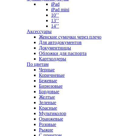
iPad
iPad mini
10’’
13’’
14’’
Аксессуары
Женские сумочки через плечо
Для автодокументов
Документницы
Обложки для паспорта
Картхолдеры
По цветам
Черные
Коричневые
Бежевые
Бирюзовые
Бордовые
Желтые
Зеленые
Красные
Мультиколор
Оранжевые
Розовые
Рыжие
С принтом