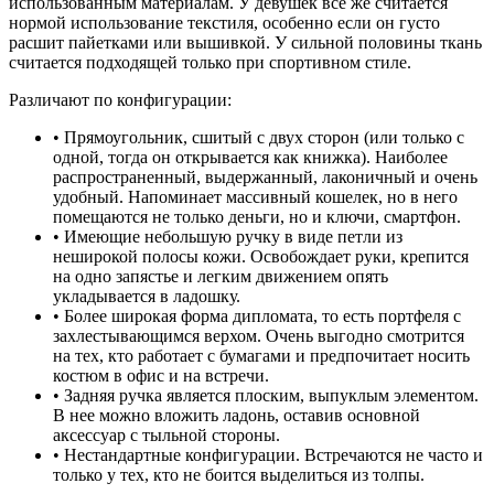
использованным материалам. У девушек все же считается
нормой использование текстиля, особенно если он густо
расшит пайетками или вышивкой. У сильной половины ткань
считается подходящей только при спортивном стиле.
Различают по конфигурации:
• Прямоугольник, сшитый с двух сторон (или только с
одной, тогда он открывается как книжка). Наиболее
распространенный, выдержанный, лаконичный и очень
удобный. Напоминает массивный кошелек, но в него
помещаются не только деньги, но и ключи, смартфон.
• Имеющие небольшую ручку в виде петли из
неширокой полосы кожи. Освобождает руки, крепится
на одно запястье и легким движением опять
укладывается в ладошку.
• Более широкая форма дипломата, то есть портфеля с
захлестывающимся верхом. Очень выгодно смотрится
на тех, кто работает с бумагами и предпочитает носить
костюм в офис и на встречи.
• Задняя ручка является плоским, выпуклым элементом.
В нее можно вложить ладонь, оставив основной
аксессуар с тыльной стороны.
• Нестандартные конфигурации. Встречаются не часто и
только у тех, кто не боится выделиться из толпы.