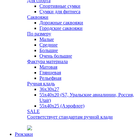
Для спорта
Спортивные сумки
Сумки для фитнеса
Саквояжи
Дорожные саквояжи
Городские саквояжи
По размеру
Малые
Средние
Большие
Очень большие
Фактура материала
Матовая
Глянцевая
Рельефная
Ручная кладь
36х30x27
55х40х20 (S7, Уральские авиалинии, Россия,
Utair)
55х40х25 (Аэрофлот)
SALE
Соответствует стандартам ручной клади
Рюкзаки