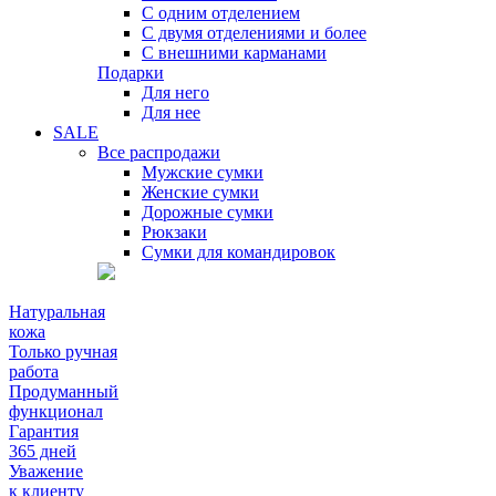
С одним отделением
С двумя отделениями и более
С внешними карманами
Подарки
Для него
Для нее
SALE
Все распродажи
Мужские сумки
Женские сумки
Дорожные сумки
Рюкзаки
Сумки для командировок
Натуральная
кожа
Только ручная
работа
Продуманный
функционал
Гарантия
365 дней
Уважение
к клиенту