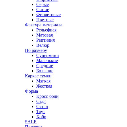
Серые
Синие
Фиолетовые
Цветные
Фактура материала
Рельефная
Матовая
Рептилия
Велюр
По размеру
Супермини
Маленькие
Средние
Большие
Каркас сумки
Мягкая
Жесткая
Форма
Кросс-боди
Сэдл
Сэтчл
Тоут
Хобо
SALE
Подарки