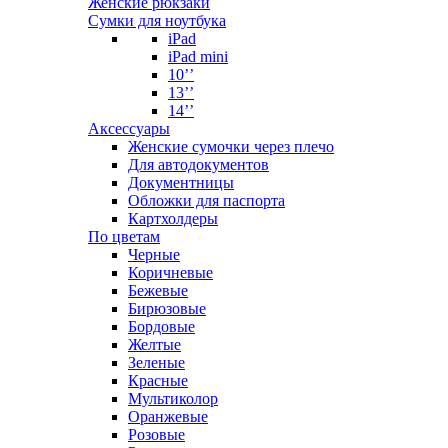
Женские рюкзаки
Сумки для ноутбука
iPad
iPad mini
10’’
13’’
14’’
Аксессуары
Женские сумочки через плечо
Для автодокументов
Документницы
Обложки для паспорта
Картхолдеры
По цветам
Черные
Коричневые
Бежевые
Бирюзовые
Бордовые
Желтые
Зеленые
Красные
Мультиколор
Оранжевые
Розовые