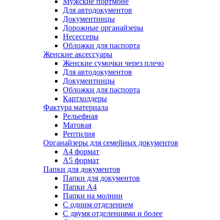
Мужские портмоне
Для автодокументов
Документницы
Дорожные органайзеры
Несессеры
Обложки для паспорта
Женские аксессуары
Женские сумочки через плечо
Для автодокументов
Документницы
Обложки для паспорта
Картхолдеры
Фактура материала
Рельефная
Матовая
Рептилия
Органайзеры для семейных документов
А4 формат
А5 формат
Папки для документов
Папки для документов
Папки А4
Папки на молнии
С одним отделением
С двумя отделениями и более