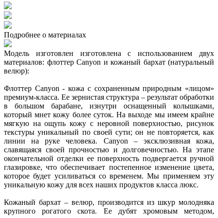
Подробнее о материалах
Модель изготовлен изготовлена с использованием двух
материалов: флоттер Canyon и кожаный бархат (натуральный
велюр):
Флоттер Canyon - кожа с сохраненным природным «лицом»
премиум-класса. Ее зернистая структура – результат обработки
в большом барабане, изнутри оснащенный колышками,
который мнет кожу более суток. На выходе мы имеем крайне
мягкую на ощупь кожу с неровной поверхностью, рисунок
текстуры уникальный по своей сути; он не повторяется, как
линии на руке человека. Canyon – эксклюзивная кожа,
славящаяся своей прочностью и долговечностью. На этапе
окончательной отделки ее поверхность подвергается ручной
глазировке, что обеспечивает постепенное изменение цвета,
которое будет усиливаться со временем. Мы применяем эту
уникальную кожу для всех наших продуктов класса люкс.
Кожаный бархат – велюр, производится из шкур молодняка
крупного рогатого скота. Ее дубят хромовым методом,