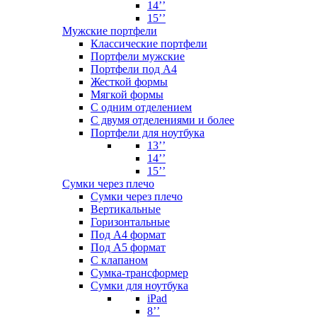
14’’
15’’
Мужские портфели
Классические портфели
Портфели мужские
Портфели под А4
Жесткой формы
Мягкой формы
С одним отделением
С двумя отделениями и более
Портфели для ноутбука
13’’
14’’
15’’
Сумки через плечо
Сумки через плечо
Вертикальные
Горизонтальные
Под А4 формат
Под А5 формат
С клапаном
Сумка-трансформер
Сумки для ноутбука
iPad
8’’