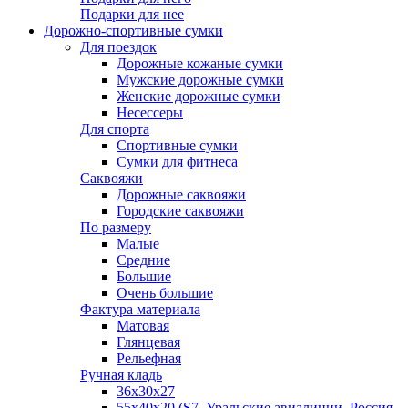
Подарки для нее
Дорожно-спортивные сумки
Для поездок
Дорожные кожаные сумки
Мужские дорожные сумки
Женские дорожные сумки
Несессеры
Для спорта
Спортивные сумки
Сумки для фитнеса
Саквояжи
Дорожные саквояжи
Городские саквояжи
По размеру
Малые
Средние
Большие
Очень большие
Фактура материала
Матовая
Глянцевая
Рельефная
Ручная кладь
36х30x27
55х40х20 (S7, Уральские авиалинии, Россия,