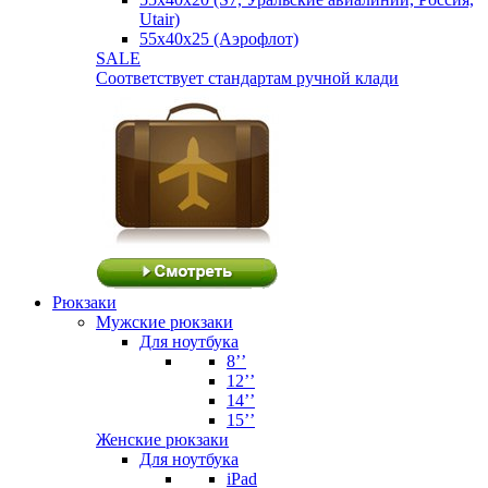
Utair)
55х40х25 (Аэрофлот)
SALE
Соответствует стандартам ручной клади
Рюкзаки
Мужские рюкзаки
Для ноутбука
8’’
12’’
14’’
15’’
Женские рюкзаки
Для ноутбука
iPad