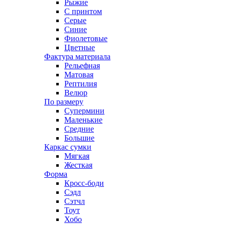
Рыжие
С принтом
Серые
Синие
Фиолетовые
Цветные
Фактура материала
Рельефная
Матовая
Рептилия
Велюр
По размеру
Супермини
Маленькие
Средние
Большие
Каркас сумки
Мягкая
Жесткая
Форма
Кросс-боди
Сэдл
Сэтчл
Тоут
Хобо