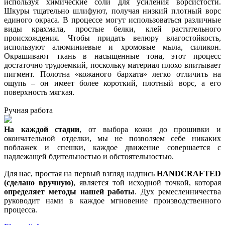
используя химические соли для усиления ворсистости.
Шкуры тщательно шлифуют, получая низкий плотный ворс
единого окраса. В процессе могут использоваться различные
виды крахмала, простые белки, клей растительного
происхождения. Чтобы придать велюру влагостойкость,
используют алюминиевые и хромовые мыла, силикон.
Окрашивают ткань в насыщенные тона, этот процесс
достаточно трудоемкий, поскольку материал плохо впитывает
пигмент. Полотна «кожаного бархата» легко отличить на
ощупь – он имеет более короткий, плотный ворс, а его
поверхность мягкая.
Ручная работа
На каждой стадии
, от выбора кожи до прошивки и
окончательной отделки, мы не позволяем себе никаких
поблажек и спешки, каждое движение совершается с
надлежащей бдительностью и обстоятельностью.
Для нас, простая на первый взгляд надпись
HANDCRAFTED
(сделано вручную)
, является той исходной точкой, которая
определяет методы нашей работы
. Дух ремесленничества
руководит нами в каждое мгновение производственного
процесса.