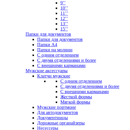
9’’
10’’
11’’
12’’
13’’
15’’
Папки для документов
Папки для документов
Папки А4
Папки на молнии
С одним отделением
С двумя отделениями и более
С внешними карманами
Мужские аксессуары
Клатчи мужские
С одним отделением
С двумя отделениями и более
С внешними карманами
Жесткой формы
Мягкой формы
Мужские портмоне
Для автодокументов
Документницы
Дорожные органайзеры
Несессеры