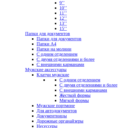
9’’
10’’
11’’
12’’
13’’
15’’
Папки для документов
Папки для документов
Папки А4
Папки на молнии
С одним отделением
С двумя отделениями и более
С внешними карманами
Мужские аксессуары
Клатчи мужские
С одним отделением
С двумя отделениями и более
С внешними карманами
Жесткой формы
Мягкой формы
Мужские портмоне
Для автодокументов
Документницы
Дорожные органайзеры
Несессеры