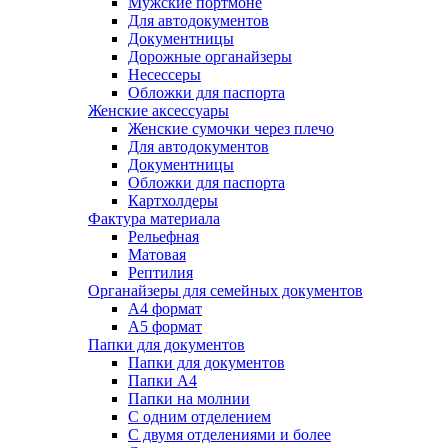
Мужские портмоне
Для автодокументов
Документницы
Дорожные органайзеры
Несессеры
Обложки для паспорта
Женские аксессуары
Женские сумочки через плечо
Для автодокументов
Документницы
Обложки для паспорта
Картхолдеры
Фактура материала
Рельефная
Матовая
Рептилия
Органайзеры для семейных документов
А4 формат
А5 формат
Папки для документов
Папки для документов
Папки А4
Папки на молнии
С одним отделением
С двумя отделениями и более