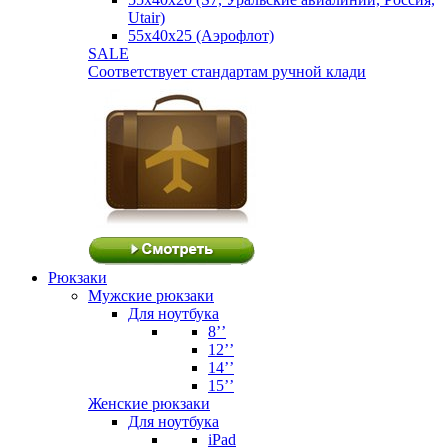
Utair)
55х40х25 (Аэрофлот)
SALE
Соответствует стандартам ручной клади
Рюкзаки
Мужские рюкзаки
Для ноутбука
8’’
12’’
14’’
15’’
Женские рюкзаки
Для ноутбука
iPad