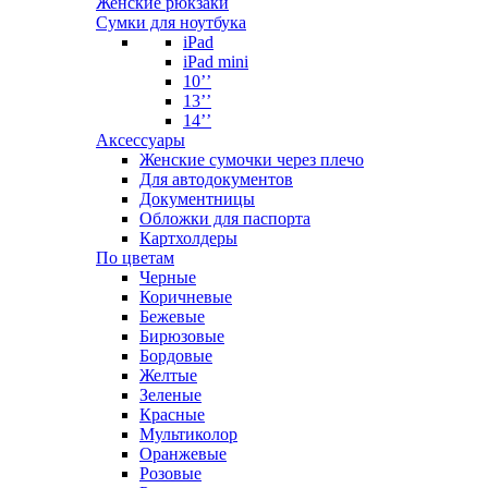
Женские рюкзаки
Сумки для ноутбука
iPad
iPad mini
10’’
13’’
14’’
Аксессуары
Женские сумочки через плечо
Для автодокументов
Документницы
Обложки для паспорта
Картхолдеры
По цветам
Черные
Коричневые
Бежевые
Бирюзовые
Бордовые
Желтые
Зеленые
Красные
Мультиколор
Оранжевые
Розовые