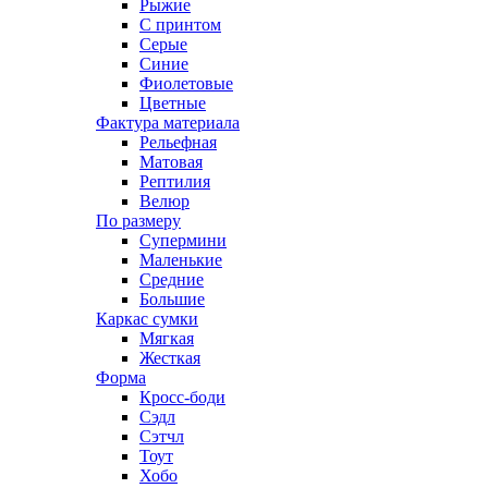
Рыжие
С принтом
Серые
Синие
Фиолетовые
Цветные
Фактура материала
Рельефная
Матовая
Рептилия
Велюр
По размеру
Супермини
Маленькие
Средние
Большие
Каркас сумки
Мягкая
Жесткая
Форма
Кросс-боди
Сэдл
Сэтчл
Тоут
Хобо