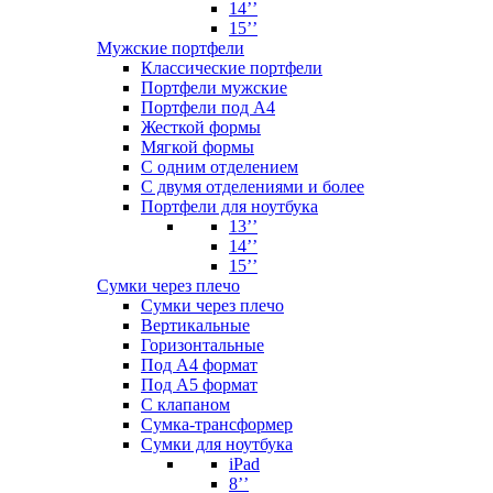
14’’
15’’
Мужские портфели
Классические портфели
Портфели мужские
Портфели под А4
Жесткой формы
Мягкой формы
С одним отделением
С двумя отделениями и более
Портфели для ноутбука
13’’
14’’
15’’
Сумки через плечо
Сумки через плечо
Вертикальные
Горизонтальные
Под А4 формат
Под А5 формат
С клапаном
Сумка-трансформер
Сумки для ноутбука
iPad
8’’