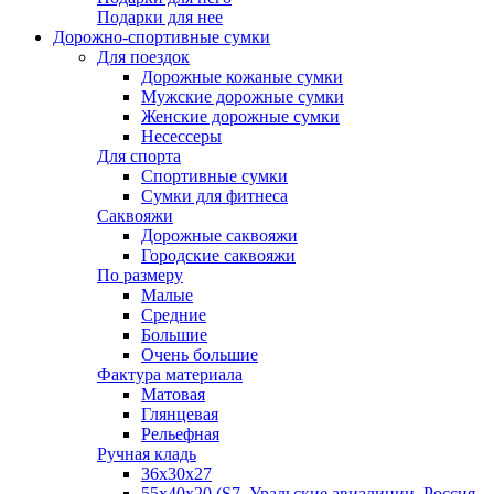
Подарки для нее
Дорожно-спортивные сумки
Для поездок
Дорожные кожаные сумки
Мужские дорожные сумки
Женские дорожные сумки
Несессеры
Для спорта
Спортивные сумки
Сумки для фитнеса
Саквояжи
Дорожные саквояжи
Городские саквояжи
По размеру
Малые
Средние
Большие
Очень большие
Фактура материала
Матовая
Глянцевая
Рельефная
Ручная кладь
36х30x27
55х40х20 (S7, Уральские авиалинии, Россия,