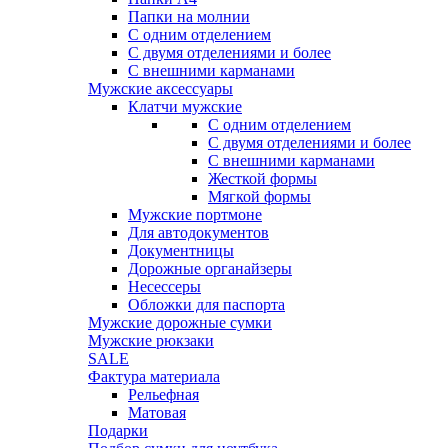
Папки на молнии
С одним отделением
С двумя отделениями и более
С внешними карманами
Мужские аксессуары
Клатчи мужские
С одним отделением
С двумя отделениями и более
С внешними карманами
Жесткой формы
Мягкой формы
Мужские портмоне
Для автодокументов
Документницы
Дорожные органайзеры
Несессеры
Обложки для паспорта
Мужские дорожные сумки
Мужские рюкзаки
SALE
Фактура материала
Рельефная
Матовая
Подарки