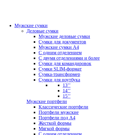
Мужские сумки
Деловые сумки
Мужские деловые сумки
Сумки для документов
Мужские сумки А4
С одним отделением
С двумя отделениями и более
Сумки для командировок
Сумки SLIM-формат
Сумка-трансформер
Сумки для ноутбука
13’’
14’’
15’’
Мужские портфели
Классические портфели
Портфели мужские
Портфели под А4
Жесткой формы
Мягкой формы
С одним отделением