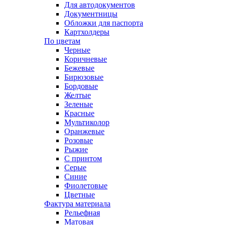
Для автодокументов
Документницы
Обложки для паспорта
Картхолдеры
По цветам
Черные
Коричневые
Бежевые
Бирюзовые
Бордовые
Желтые
Зеленые
Красные
Мультиколор
Оранжевые
Розовые
Рыжие
С принтом
Серые
Синие
Фиолетовые
Цветные
Фактура материала
Рельефная
Матовая