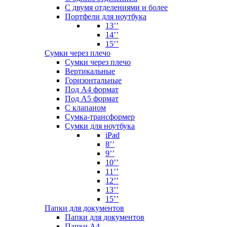
С двумя отделениями и более
Портфели для ноутбука
13’’
14’’
15’’
Сумки через плечо
Сумки через плечо
Вертикальные
Горизонтальные
Под А4 формат
Под А5 формат
С клапаном
Сумка-трансформер
Сумки для ноутбука
iPad
8’’
9’’
10’’
11’’
12’’
13’’
15’’
Папки для документов
Папки для документов
Папки А4