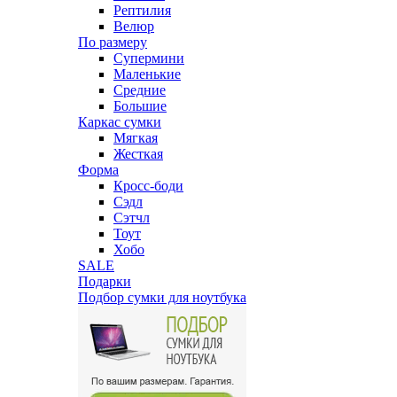
Рептилия
Велюр
По размеру
Супермини
Маленькие
Средние
Большие
Каркас сумки
Мягкая
Жесткая
Форма
Кросс-боди
Сэдл
Сэтчл
Тоут
Хобо
SALE
Подарки
Подбор сумки для ноутбука