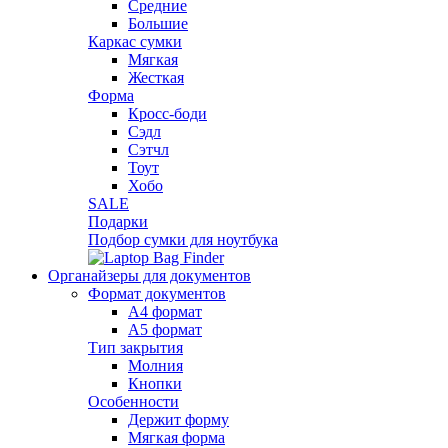
Средние
Большие
Каркас сумки
Мягкая
Жесткая
Форма
Кросс-боди
Сэдл
Сэтчл
Тоут
Хобо
SALE
Подарки
Подбор сумки для ноутбука
Органайзеры для документов
Формат документов
А4 формат
А5 формат
Тип закрытия
Молния
Кнопки
Особенности
Держит форму
Мягкая форма