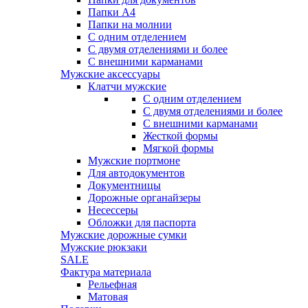
Папки А4
Папки на молнии
С одним отделением
С двумя отделениями и более
С внешними карманами
Мужские аксессуары
Клатчи мужские
С одним отделением
С двумя отделениями и более
С внешними карманами
Жесткой формы
Мягкой формы
Мужские портмоне
Для автодокументов
Документницы
Дорожные органайзеры
Несессеры
Обложки для паспорта
Мужские дорожные сумки
Мужские рюкзаки
SALE
Фактура материала
Рельефная
Матовая