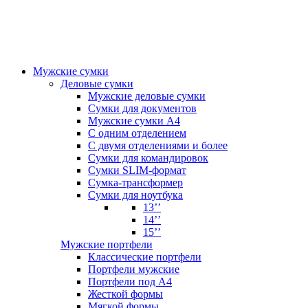
Мужские сумки
Деловые сумки
Мужские деловые сумки
Сумки для документов
Мужские сумки А4
С одним отделением
С двумя отделениями и более
Сумки для командировок
Сумки SLIM-формат
Сумка-трансформер
Сумки для ноутбука
13’’
14’’
15’’
Мужские портфели
Классические портфели
Портфели мужские
Портфели под А4
Жесткой формы
Мягкой формы