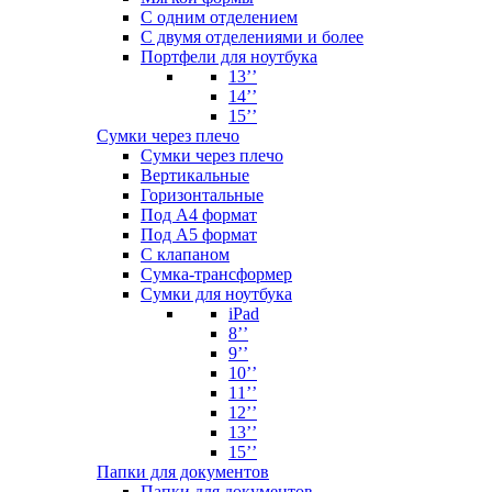
С одним отделением
С двумя отделениями и более
Портфели для ноутбука
13’’
14’’
15’’
Сумки через плечо
Сумки через плечо
Вертикальные
Горизонтальные
Под А4 формат
Под А5 формат
С клапаном
Сумка-трансформер
Сумки для ноутбука
iPad
8’’
9’’
10’’
11’’
12’’
13’’
15’’
Папки для документов
Папки для документов