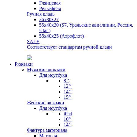
Глянцевая
Рельефная
Ручная кладь
36х30x27
55х40х20 (S7, Уральские авиалинии, Россия,
Utair)
55х40х25 (Аэрофлот)
SALE
Соответствует стандартам ручной клади
Рюкзаки
Мужские рюкзаки
Для ноутбука
8’’
12’’
14’’
15’’
Женские рюкзаки
Для ноутбука
iPad
10’’
14’’
Фактура материала
Матовая