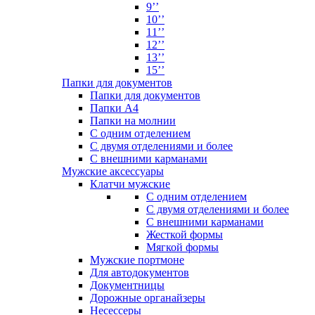
9’’
10’’
11’’
12’’
13’’
15’’
Папки для документов
Папки для документов
Папки А4
Папки на молнии
С одним отделением
С двумя отделениями и более
С внешними карманами
Мужские аксессуары
Клатчи мужские
С одним отделением
С двумя отделениями и более
С внешними карманами
Жесткой формы
Мягкой формы
Мужские портмоне
Для автодокументов
Документницы
Дорожные органайзеры
Несессеры