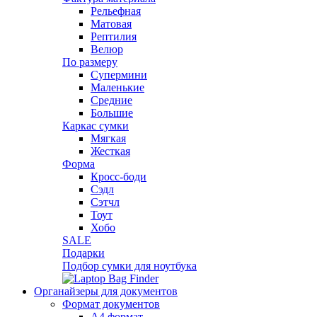
Рельефная
Матовая
Рептилия
Велюр
По размеру
Супермини
Маленькие
Средние
Большие
Каркас сумки
Мягкая
Жесткая
Форма
Кросс-боди
Сэдл
Сэтчл
Тоут
Хобо
SALE
Подарки
Подбор сумки для ноутбука
Органайзеры для документов
Формат документов
А4 формат