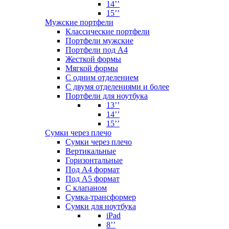
14’’
15’’
Мужские портфели
Классические портфели
Портфели мужские
Портфели под А4
Жесткой формы
Мягкой формы
С одним отделением
С двумя отделениями и более
Портфели для ноутбука
13’’
14’’
15’’
Сумки через плечо
Сумки через плечо
Вертикальные
Горизонтальные
Под А4 формат
Под А5 формат
С клапаном
Сумка-трансформер
Сумки для ноутбука
iPad
8’’