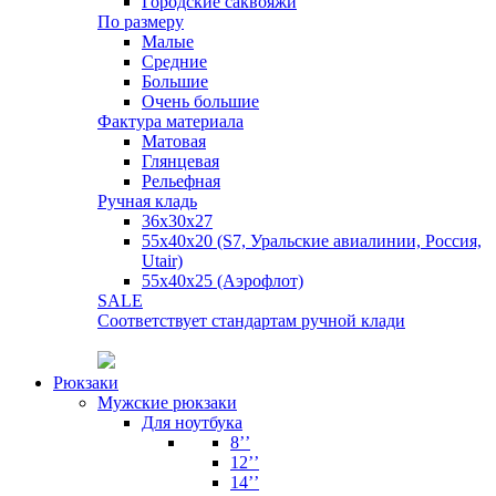
Городские саквояжи
По размеру
Малые
Средние
Большие
Очень большие
Фактура материала
Матовая
Глянцевая
Рельефная
Ручная кладь
36х30x27
55х40х20 (S7, Уральские авиалинии, Россия,
Utair)
55х40х25 (Аэрофлот)
SALE
Соответствует стандартам ручной клади
Рюкзаки
Мужские рюкзаки
Для ноутбука
8’’
12’’
14’’