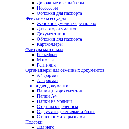
Дорожные органайзеры
Несессеры
Обложки для паспорта
Женские аксессуары
Женские сумочки через плечо
Для автодокументов
Документницы
Обложки для паспорта
Картхолдеры
Фактура материала
Рельефная
Матовая
Рептилия
Органайзеры для семейных документов
А4 формат
А5 формат
Папки для документов
Папки для документов
Папки А4
Папки на молнии
С одним отделением
С двумя отделениями и более
С внешними карманами
Подарки
Для него