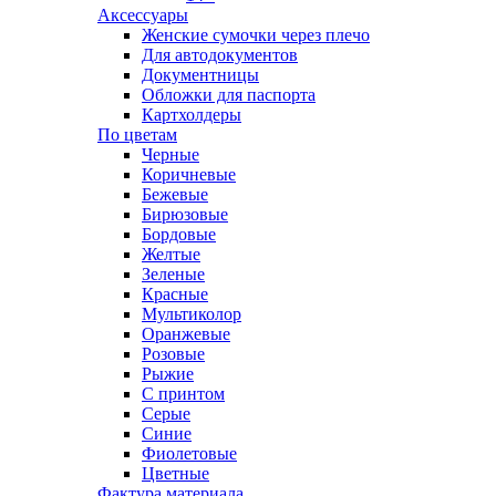
Аксессуары
Женские сумочки через плечо
Для автодокументов
Документницы
Обложки для паспорта
Картхолдеры
По цветам
Черные
Коричневые
Бежевые
Бирюзовые
Бордовые
Желтые
Зеленые
Красные
Мультиколор
Оранжевые
Розовые
Рыжие
С принтом
Серые
Синие
Фиолетовые
Цветные
Фактура материала