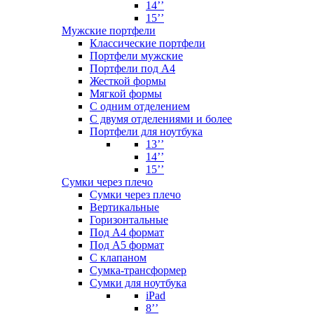
14’’
15’’
Мужские портфели
Классические портфели
Портфели мужские
Портфели под А4
Жесткой формы
Мягкой формы
С одним отделением
С двумя отделениями и более
Портфели для ноутбука
13’’
14’’
15’’
Сумки через плечо
Сумки через плечо
Вертикальные
Горизонтальные
Под А4 формат
Под А5 формат
С клапаном
Сумка-трансформер
Сумки для ноутбука
iPad
8’’