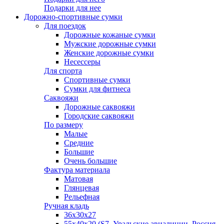
Подарки для нее
Дорожно-спортивные сумки
Для поездок
Дорожные кожаные сумки
Мужские дорожные сумки
Женские дорожные сумки
Несессеры
Для спорта
Спортивные сумки
Сумки для фитнеса
Саквояжи
Дорожные саквояжи
Городские саквояжи
По размеру
Малые
Средние
Большие
Очень большие
Фактура материала
Матовая
Глянцевая
Рельефная
Ручная кладь
36х30x27
55х40х20 (S7, Уральские авиалинии, Россия,