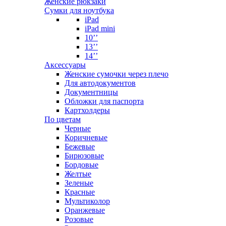
Женские рюкзаки
Сумки для ноутбука
iPad
iPad mini
10’’
13’’
14’’
Аксессуары
Женские сумочки через плечо
Для автодокументов
Документницы
Обложки для паспорта
Картхолдеры
По цветам
Черные
Коричневые
Бежевые
Бирюзовые
Бордовые
Желтые
Зеленые
Красные
Мультиколор
Оранжевые
Розовые