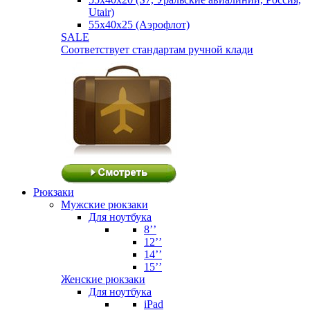
Utair)
55х40х25 (Аэрофлот)
SALE
Соответствует стандартам ручной клади
Рюкзаки
Мужские рюкзаки
Для ноутбука
8’’
12’’
14’’
15’’
Женские рюкзаки
Для ноутбука
iPad