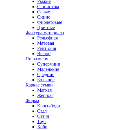
Рыжие
С принтом
Серые
Синие
Фиолетовые
Цветные
Фактура материала
Рельефная
Матовая
Рептилия
Велюр
По размеру
Супермини
Маленькие
Средние
Большие
Каркас сумки
Мягкая
Жесткая
Форма
Кросс-боди
Сэдл
Сэтчл
Тоут
Хобо