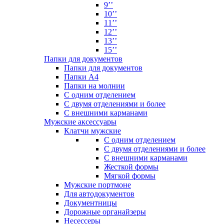
9’’
10’’
11’’
12’’
13’’
15’’
Папки для документов
Папки для документов
Папки А4
Папки на молнии
С одним отделением
С двумя отделениями и более
С внешними карманами
Мужские аксессуары
Клатчи мужские
С одним отделением
С двумя отделениями и более
С внешними карманами
Жесткой формы
Мягкой формы
Мужские портмоне
Для автодокументов
Документницы
Дорожные органайзеры
Несессеры