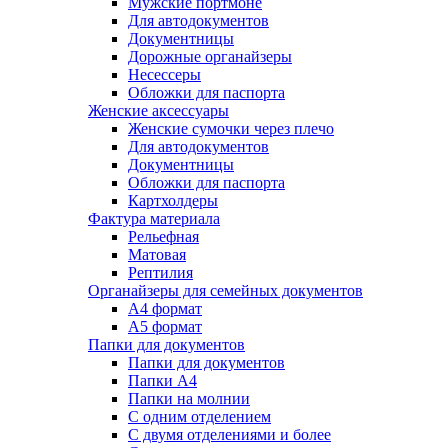
Мужские портмоне
Для автодокументов
Документницы
Дорожные органайзеры
Несессеры
Обложки для паспорта
Женские аксессуары
Женские сумочки через плечо
Для автодокументов
Документницы
Обложки для паспорта
Картхолдеры
Фактура материала
Рельефная
Матовая
Рептилия
Органайзеры для семейных документов
А4 формат
А5 формат
Папки для документов
Папки для документов
Папки А4
Папки на молнии
С одним отделением
С двумя отделениями и более