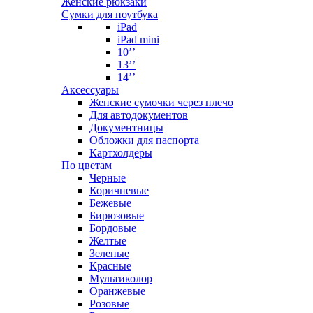
Женские рюкзаки
Сумки для ноутбука
iPad
iPad mini
10’’
13’’
14’’
Аксессуары
Женские сумочки через плечо
Для автодокументов
Документницы
Обложки для паспорта
Картхолдеры
По цветам
Черные
Коричневые
Бежевые
Бирюзовые
Бордовые
Желтые
Зеленые
Красные
Мультиколор
Оранжевые
Розовые