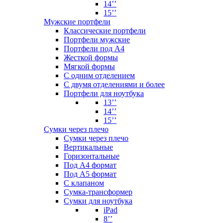
14’’
15’’
Мужские портфели
Классические портфели
Портфели мужские
Портфели под А4
Жесткой формы
Мягкой формы
С одним отделением
С двумя отделениями и более
Портфели для ноутбука
13’’
14’’
15’’
Сумки через плечо
Сумки через плечо
Вертикальные
Горизонтальные
Под А4 формат
Под А5 формат
С клапаном
Сумка-трансформер
Сумки для ноутбука
iPad
8’’