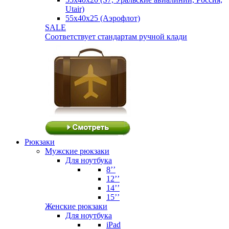
Utair)
55х40х25 (Аэрофлот)
SALE
Соответствует стандартам ручной клади
Рюкзаки
Мужские рюкзаки
Для ноутбука
8’’
12’’
14’’
15’’
Женские рюкзаки
Для ноутбука
iPad