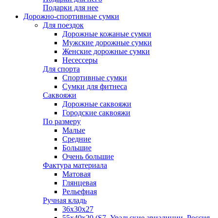
Подарки для нее
Дорожно-спортивные сумки
Для поездок
Дорожные кожаные сумки
Мужские дорожные сумки
Женские дорожные сумки
Несессеры
Для спорта
Спортивные сумки
Сумки для фитнеса
Саквояжи
Дорожные саквояжи
Городские саквояжи
По размеру
Малые
Средние
Большие
Очень большие
Фактура материала
Матовая
Глянцевая
Рельефная
Ручная кладь
36х30x27
55х40х20 (S7, Уральские авиалинии, Россия,