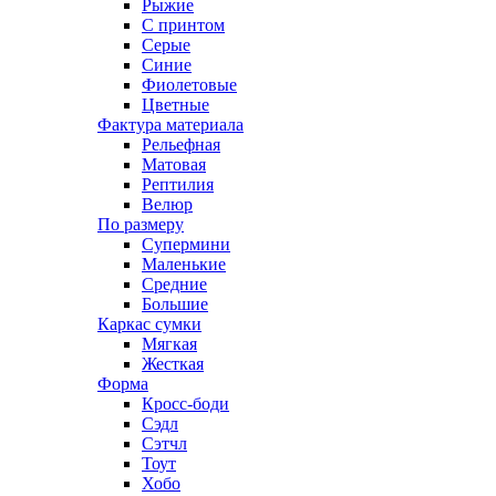
Рыжие
С принтом
Серые
Синие
Фиолетовые
Цветные
Фактура материала
Рельефная
Матовая
Рептилия
Велюр
По размеру
Супермини
Маленькие
Средние
Большие
Каркас сумки
Мягкая
Жесткая
Форма
Кросс-боди
Сэдл
Сэтчл
Тоут
Хобо