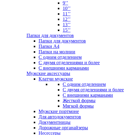
9’’
10’’
11’’
12’’
13’’
15’’
Папки для документов
Папки для документов
Папки А4
Папки на молнии
С одним отделением
С двумя отделениями и более
С внешними карманами
Мужские аксессуары
Клатчи мужские
С одним отделением
С двумя отделениями и более
С внешними карманами
Жесткой формы
Мягкой формы
Мужские портмоне
Для автодокументов
Документницы
Дорожные органайзеры
Несессеры