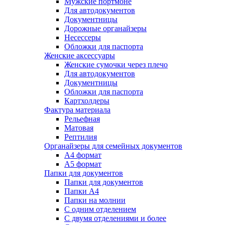
Мужские портмоне
Для автодокументов
Документницы
Дорожные органайзеры
Несессеры
Обложки для паспорта
Женские аксессуары
Женские сумочки через плечо
Для автодокументов
Документницы
Обложки для паспорта
Картхолдеры
Фактура материала
Рельефная
Матовая
Рептилия
Органайзеры для семейных документов
А4 формат
А5 формат
Папки для документов
Папки для документов
Папки А4
Папки на молнии
С одним отделением
С двумя отделениями и более