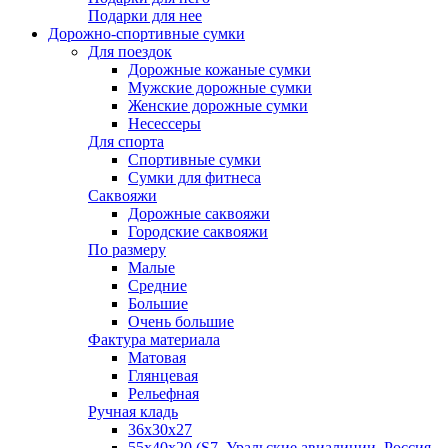
Подарки для нее
Дорожно-спортивные сумки
Для поездок
Дорожные кожаные сумки
Мужские дорожные сумки
Женские дорожные сумки
Несессеры
Для спорта
Спортивные сумки
Сумки для фитнеса
Саквояжи
Дорожные саквояжи
Городские саквояжи
По размеру
Малые
Средние
Большие
Очень большие
Фактура материала
Матовая
Глянцевая
Рельефная
Ручная кладь
36х30x27
55х40х20 (S7, Уральские авиалинии, Россия,