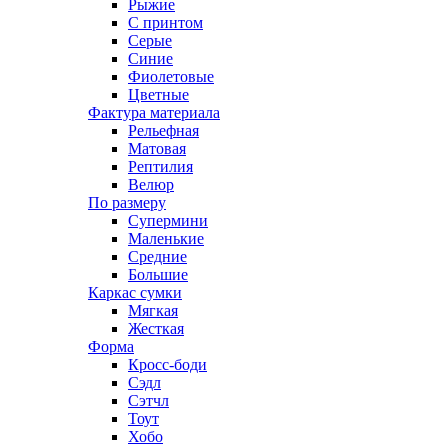
Рыжие
С принтом
Серые
Синие
Фиолетовые
Цветные
Фактура материала
Рельефная
Матовая
Рептилия
Велюр
По размеру
Супермини
Маленькие
Средние
Большие
Каркас сумки
Мягкая
Жесткая
Форма
Кросс-боди
Сэдл
Сэтчл
Тоут
Хобо