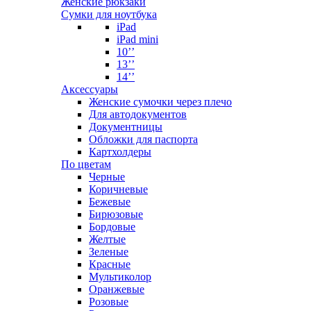
Женские рюкзаки
Сумки для ноутбука
iPad
iPad mini
10’’
13’’
14’’
Аксессуары
Женские сумочки через плечо
Для автодокументов
Документницы
Обложки для паспорта
Картхолдеры
По цветам
Черные
Коричневые
Бежевые
Бирюзовые
Бордовые
Желтые
Зеленые
Красные
Мультиколор
Оранжевые
Розовые