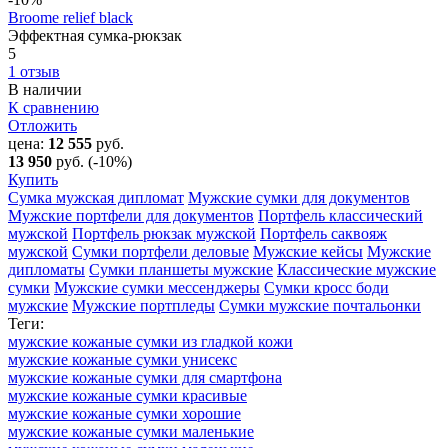
Broome relief black
Эффектная сумка-рюкзак
5
1 отзыв
В наличии
К сравнению
Отложить
цена:
12 555
руб.
13 950
руб.
(-10%)
Купить
Сумка мужская дипломат
Мужские сумки для документов
Мужские портфели для документов
Портфель классический
мужской
Портфель рюкзак мужской
Портфель саквояж
мужской
Сумки портфели деловые
Мужские кейсы
Мужские
дипломаты
Сумки планшеты мужские
Классические мужские
сумки
Мужские сумки мессенджеры
Сумки кросс боди
мужские
Мужские портпледы
Сумки мужские почтальонки
Теги:
мужские кожаные сумки из гладкой кожи
мужские кожаные сумки унисекс
мужские кожаные сумки для смартфона
мужские кожаные сумки красивые
мужские кожаные сумки хорошие
мужские кожаные сумки маленькие