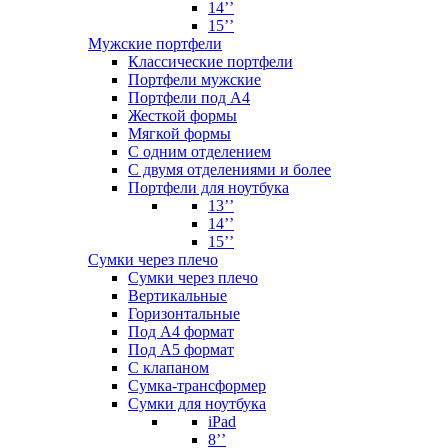
14’’
15’’
Мужские портфели
Классические портфели
Портфели мужские
Портфели под А4
Жесткой формы
Мягкой формы
С одним отделением
С двумя отделениями и более
Портфели для ноутбука
13’’
14’’
15’’
Сумки через плечо
Сумки через плечо
Вертикальные
Горизонтальные
Под А4 формат
Под А5 формат
С клапаном
Сумка-трансформер
Сумки для ноутбука
iPad
8’’