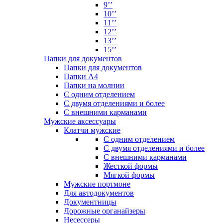
9’’
10’’
11’’
12’’
13’’
15’’
Папки для документов
Папки для документов
Папки А4
Папки на молнии
С одним отделением
С двумя отделениями и более
С внешними карманами
Мужские аксессуары
Клатчи мужские
С одним отделением
С двумя отделениями и более
С внешними карманами
Жесткой формы
Мягкой формы
Мужские портмоне
Для автодокументов
Документницы
Дорожные органайзеры
Несессеры